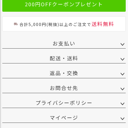
200円OFFクーポンプレゼント
）
商
品
送料無料
合計5,000円(税抜)以上のご注文で
カ
テ
ゴ
お支払い
リ
閲
配送・送料
覧
履
返品・交換
歴
買
お問合せ先
い
物
プライバシーポリシー
か
ご
マイページ
新
作