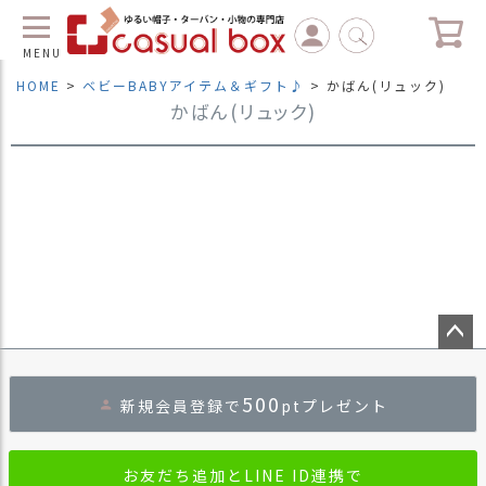
MENU
HOME
ベビーBABYアイテム＆ギフト♪
かばん(リュック)
かばん(リュック)
C
L
O
S
E
マ
イ
ペ
ー
ジ
（
ペー
新
ジト
規
500
新規会員登録で
ptプレゼント
ップ
会
へ
員
登
お友だち追加とLINE ID連携で
録