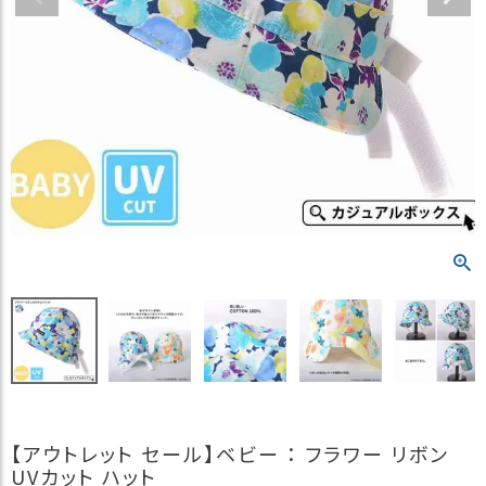
）
商
品
カ
テ
ゴ
リ
閲
覧
履
歴
買
い
物
か
ご
【アウトレット セール】ベビー ： フラワー リボン
新
UVカット ハット
作