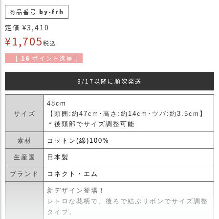
商
商品番号
by-frh
品
定価
¥
3,410
ラ
¥
1,705
税込
ッ
ピ
[
16
ポイント進呈 ]
ン
グ
8/17以降に順次発送
お
48cm
客
サイズ
【頭囲:約47cm･高さ:約14cm･ツバ:約3.5cm】
様
＊後頭部でサイズ調整可能
の
お
素材
コットン(綿)100%
声
生産国
日本製
ブランド
コネクト・エム
Instagram
新デザイン登場！
レトロな花柄で、後ろで結ぶリボンでサイズ調整
Youtube
タイプ。