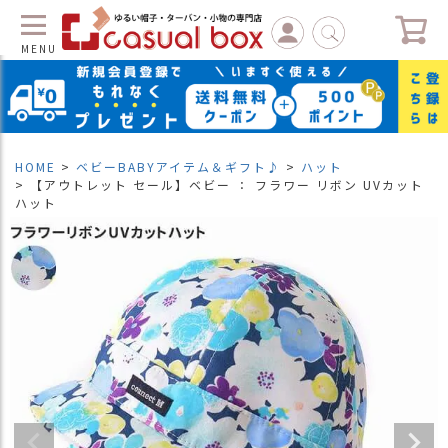
MENU
C
L
O
S
HOME
ベビーBABYアイテム＆ギフト♪
ハット
E
【アウトレット セール】ベビー ： フラワー リボン UVカット
ハット
マ
イ
ペ
ー
ジ
（
新
規
会
員
登
録