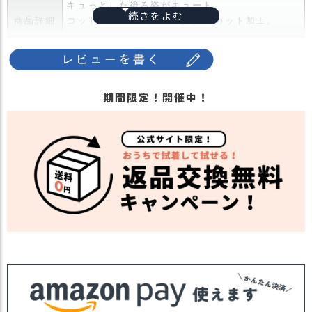
キュっとした後ろ姿がキュート。
ス
商品詳細
コットン100%で肌に優しくUVカット加工。
タ
ッ
手洗いで洗濯も可能なのでいつでも清潔に保てま
フ
す。
小
安心の日本製で出産祝いなどギフトにもオススメ
話
です!
期間限定！開催中！
返
・長時間濡れたままで重ねて置いたり、汗や雨な
品
どでぬれた時は他の衣料等に
・
移染する場合がございますのでお気を付け下さ
交
注意点
い。
換
・多少実際のカラーと異なる場合がございます。
無
ご不安な事などございましたらお気軽にお問い合
料
わせ下さい。
キ
他の人気ベイビーアイテムは
こちら
ャ
関連商品
ン
他の人気キッズアイテムは
こちら
ペ
【カラー バリエーション】
ー
カラー
・ブルー 青色 BLUE
ン