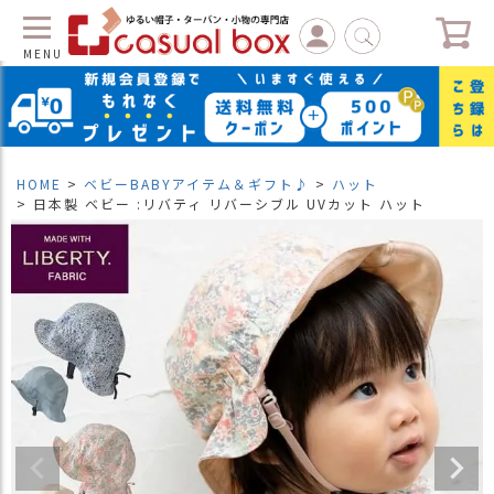
MENU
C
L
O
S
HOME
ベビーBABYアイテム＆ギフト♪
ハット
E
日本製 ベビー :リバティ リバーシブル UVカット ハット
マ
イ
ペ
ー
ジ
（
新
規
会
員
登
録