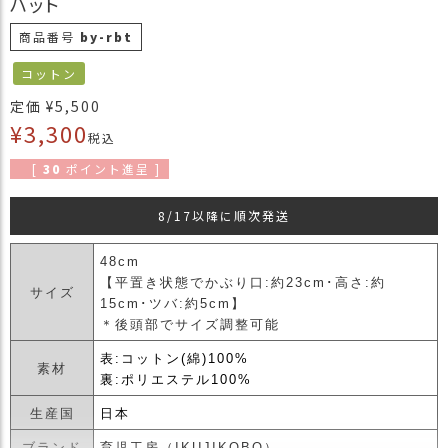
ハット
商
商品番号
by-rbt
品
コットン
ラ
ッ
定価
¥
5,500
ピ
¥
3,300
税込
ン
グ
[
30
ポイント進呈 ]
お
8/17以降に順次発送
客
様
の
48cm
お
【平置き状態でかぶり口:約23cm･高さ:約
サイズ
声
15cm･ツバ:約5cm】
＊後頭部でサイズ調整可能
表:コットン(綿)100%
Instagram
素材
裏:ポリエステル100%
生産国
日本
Youtube
ブランド
育児工房（IKUJIKOBO）