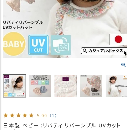
）
商
品
カ
テ
ゴ
リ
閲
覧
履
歴
買
い
物
か
ご
5.00
（1）
新
日本製 ベビー :リバティ リバーシブル UVカット
作