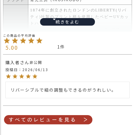
ス
タ
1874年に創立されたロンドンのLIBERTY(リバ
ッ
ティ)社製のプリント柄を使用したベビーUVカッ
フ
トハット。
小
リバティ生地と無地生地のリバーシブル仕様。
話
ツバにはワイヤー入りで、後頭部のリボンでサイ
ズ調整可能。
5.00
返
1
ぐるりと一周サイズ調整リボンが入っているの
品
で、ギャザーデザインとしてかわいいシルエット
・
購入者
非公開
に。
交
投稿日
2026/06/13
あご紐は取り外し可能、サイズ調整も可能。
換
あご紐もサイズ調整の紐も伸縮性のあるゴムを使
無
商品詳細
用しているのでフィットして使えます。
料
リバーシブルで紐の調整もできるのがうれしい。
またこのあご紐には安全バックル付きで、外部の
キ
力でひっぱられると自動的に開くことができるの
ャ
ン
で、首を絞めつける心配はありません。
ペ
UVカット生地を使用し、紫外線対策として夏場
ー
大活躍。
ン
手洗い洗濯可能でとても軽い帽子なので持ち運び
もしやすいアイテムです。