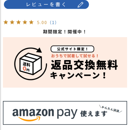
快適で「きもちいい。」素材を厳選し、日本製の
リバティ生地を使用し、愛知県名古屋市の縫製工
場で丁寧に生産された帽子です。
5.00
（1）
・長時間濡れたままで重ねて置いたり、汗や雨な
どでぬれた時は他の衣料等に
期間限定！開催中！
移染する場合がございますのでお気を付け下さ
注意点
い。
・多少実際のカラーと異なる場合がございます。
ご不安な事などございましたらお気軽にお問い合
わせ下さい。
他の人気ベイビーアイテムは
こちら
関連商品
他の人気キッズアイテムは
こちら
【カラー バリエーション】
カラー
・ネイビー 紺色 NAVY
・ピンク 桃色 PINK