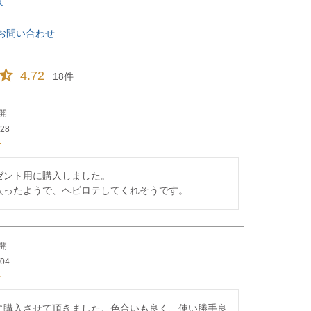
て
お問い合わせ
4.72
18
開
/28
ゼント用に購入しました。

入ったようで、ヘビロテしてくれそうです。
開
/04
に購入させて頂きました。色合いも良く、使い勝手良