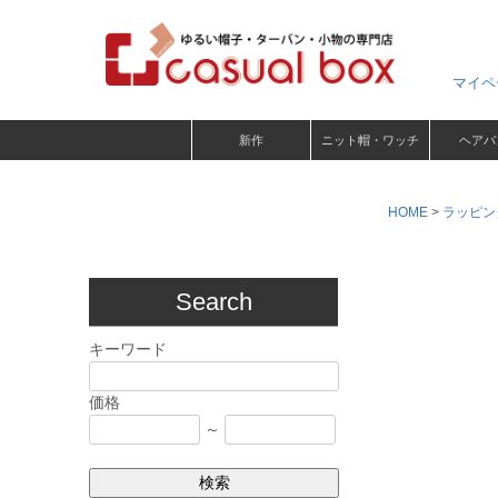
マイペ
新作
ニット帽・ワッチ
ヘアバ
HOME
ラッピン
Search
キーワード
価格
～
検索