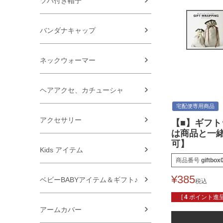
ツバ付き帽子
バンダナキャップ
ネックウォーマー
ヘアアクセ、カチューシャ
宅配便専用商品
アクセサリー
【■】ギフト
は商品と一
可】
Kids アイテム
商品番号
giftbox
¥
385
ベビーBABYアイテム＆ギフト♪
税込
[
4
ポイント進呈
アームカバー