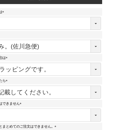
は
(
必
須
)
円)は
(
必
須
)
たら
(
必
須
)
はできません
(
必
須
)
とまとめてのご注文はできません。