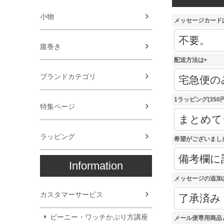
小物
メッセージカード
腹巻き
配送方法は
(
ブランドカテゴリ
必
須
)
1ラッピング(350
特集ページ
ラッピング
希望がございまし
Information
メッセージの追加
カスタマーサービス
ビーニー・ワッチかぶり方講座
メール便専用商品