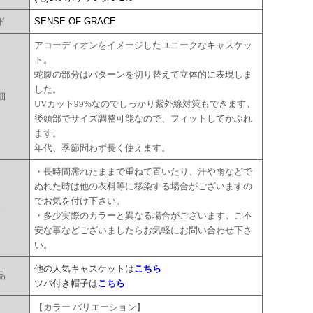
ド
SENSE OF GRACE
アコーディオンをイメージしたユニークなキャスケッ
ト。
蛇腹の部分はパターンを切り替えて立体的に表現しま
した。
細
UVカット99%なのでしっかり紫外線対策もできます。
後頭部でサイズ調整可能なので、フィットしてかぶれ
ます。
年代、季節問わず長く使えます。
・長時間濡れたままで重ねて置いたり、汗や雨などで
ぬれた時は他の衣料等に移染する場合がございますの
でお気を付け下さい。
点
・多少実際のカラーと異なる場合がございます。ご不
安な事などございましたらお気軽にお問い合わせ下さ
い。
他の人気キャスケットは
こちら
品
ツバ付き帽子は
こちら
【カラー バリエーション】