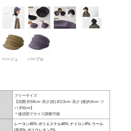
ベージュ
パープル
フリーサイズ
【頭囲:約58cm･高さ(前):約13cm･高さ:(後)約4cm･ツ
ズ
バ:約6cm】
＊後頭部でサイズ調整可能
レーヨン45% ポリエステル40% ナイロン8% ウール
(毛)5% ポリウレタン2%