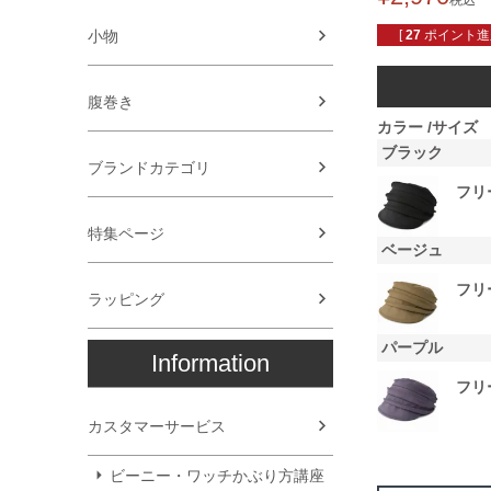
税込
小物
[
27
ポイント進呈
腹巻き
カラー
サイズ
ブラック
ブランドカテゴリ
フリ
特集ページ
ベージュ
フリ
ラッピング
パープル
Information
フリ
カスタマーサービス
ビーニー・ワッチかぶり方講座