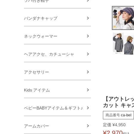
ツバ付き帽子
バンダナキャップ
ネックウォーマー
ヘアアクセ、カチューシャ
アクセサリー
Kids アイテム
【アウトレッ
カット キャ
ベビーBABYアイテム＆ギフト♪
商品番号
ca-bel
定価
¥
4,950
アームカバー
¥
2,970