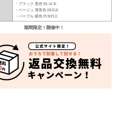
・ブラック 黒色 BLACK
ー
・ベージュ 薄茶色 BEIGE
・パープル 紫色 PURPLE
期間限定！開催中！