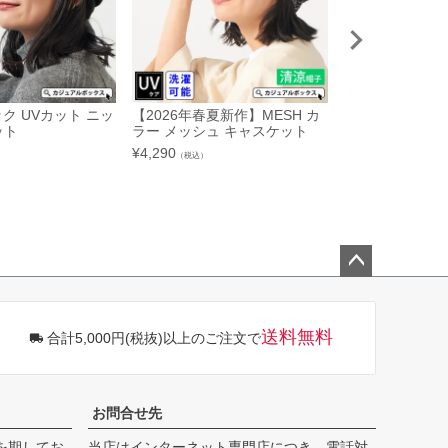
ック UVカット ニッ
【2026年春夏新作】MESH カ
【アウトレット
ット
ラー メッシュ キャスケット
ト チェック キ
¥
4,290
¥
1,892
（税込）
（税込）
ペー
ジト
ップ
送料無料
合計5,000円(税抜)以上のご注文で
へ
お問合せ先
を期してお
当店はインターネット専門店につき、電話対