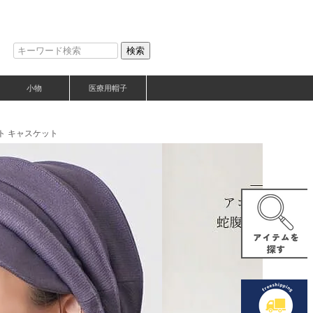
検索
小物
医療用帽子
ット キャスケット