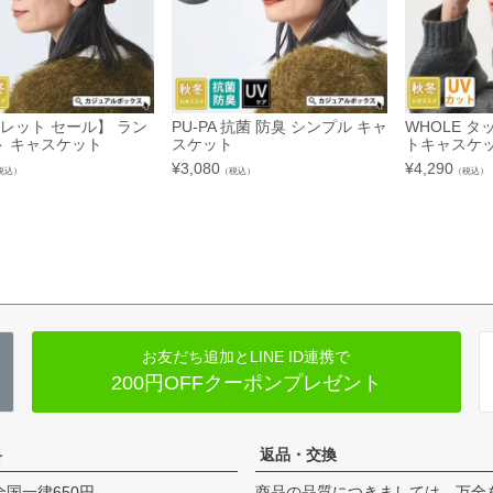
レット セール】 ラン
PU-PA 抗菌 防臭 シンプル キャ
WHOLE タ
ト キャスケット
スケット
トキャスケ
¥
3,080
¥
4,290
税込）
（税込）
（税込）
お友だち追加とLINE ID連携で
200円OFFクーポンプレゼント
料
返品・交換
全国一律650円
商品の品質につきましては、万全