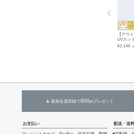
【アウト
UVカッ
¥
2,145
（
500
新規会員登録で
ptプレゼント
お支払い
配送・送
クレジットカード、PayPay、代金引換、郵便
■宅配便 