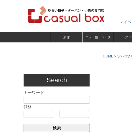
マイペ
新作
ニット帽・ワッチ
ヘアバ
HOME
ツバ付き
Search
キーワード
価格
～
検索