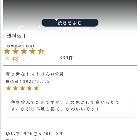
ス
タ
ッ
フ
小
送料込
話
返
品
フリーサイズ(約56～64cm)
4.48
339
サイズ
・
【帽子深さ：約28cm ツバ：約6cm】
交
真っ青なトマト
非公開
換
素材
コットン50％ アクリル50%
無
投稿日
2026/06/05
ブランド
CHARM
料
キ
オールシーズン活躍するファッショナブル
ャ
色を悩んでたんですが、この色にして良かったで
なキャスケット。
ン
す。かぶり心地も良く、かわいいです！
この帽子は、UVカット機能を備えており、
ペ
紫外線からお肌を守りながらお出かけを楽
ー
しむことができます。
ン
また、洗濯可能なので、いつでも清潔に保
ゆいち1976
40代
女性
つことができるのも魅力の一つ。