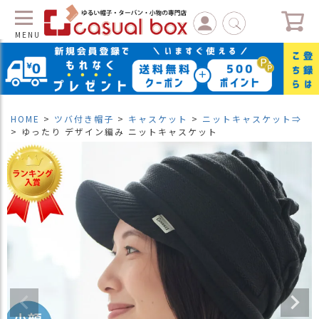
MENU
C
L
O
S
HOME
ツバ付き帽子
キャスケット
ニットキャスケット⇒
E
ゆったり デザイン編み ニットキャスケット
マ
イ
ペ
ー
ジ
（
新
規
会
員
登
録