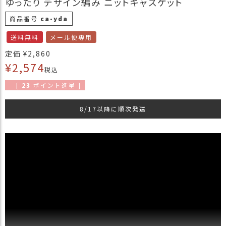
ゆったり デザイン編み ニットキャスケット
商
商品番号
ca-yda
品
送料無料
メール便専用
ラ
ッ
定価
¥
2,860
ピ
¥
2,574
税込
ン
グ
[
23
ポイント進呈 ]
お
8/17以降に順次発送
客
様
の
お
声
Instagram
Youtube