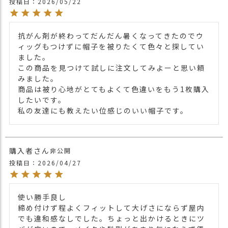
投稿日
2026/05/22
ゆったりとしたサイズ感で、快適なかぶり
商品詳細
心地を提供し、どんなスタイルにもマッチ
するデザイン編みが特徴。
抗がん剤が終わってだんだん暑くなってきたのでウ
カジュアルな日常着から、ちょっとしたお
ィッグもつけずに帽子を被りたくて色々と探してい
出かけ着まで、幅広いシーンで活躍するこ
ました。

と間違いなし。
この商品を見つけて試しに注文してみよーと思い頼
年代・性別問わず長くかぶれます。
みました。

＊入荷時期により若干サイズが異なりま
商品は被り心地がとてもよくて色違いをもう1枚購入
す。
したいです。

・長時間濡れたままで重ねて置いたり、汗
私の友達にも教えたい位感じのいい帽子です。
や雨などでぬれた時は他の衣料等に 移染す
る場合がございますのでお気を付け下さ
い。
注意点
購入者
非公開
・多少実際のカラーと異なる場合がござい
投稿日
2026/04/27
ます。ご不安な事などございましたらお気
軽にお問い合わせ下さい。
使い勝手良し

他の人気ルーズワッチは
こちら
関連商品
締め付けず程よくフィットして大げさにならず屋内
他の人気ビニーワッチは
こちら
でも違和感なしでした。ちょっと出かけるときにツ