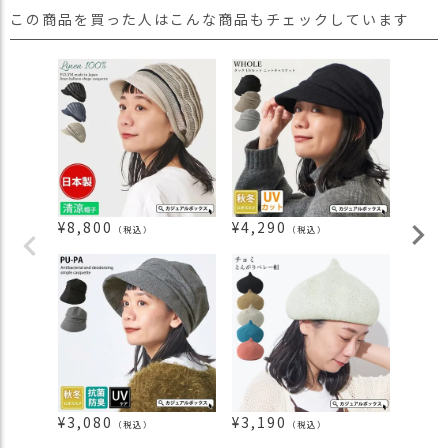
この商品を買った人はこんな商品もチェックしています
¥
8,800
¥
4,290
¥
2,8
（税込）
（税込）
¥
3,080
¥
3,190
¥
2,5
（税込）
（税込）