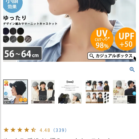
）
商
品
カ
テ
ゴ
リ
閲
覧
履
歴
買
い
物
か
ご
4.48
（339）
新
作