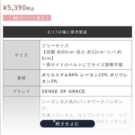
¥
5,390
商
税込
品
[
49
ポイント進呈 ]
ラ
ッ
8/17以降に順次発送
ピ
ン
フリーサイズ
グ
【頭囲:約60cm･高さ:約12cm･ツバ:約
サイズ
6cm】
お
＊両サイドのベルトにてサイズ調整可能
客
様
ポリエステル84% レーヨン13% ポリウレ
素材
の
タン3%
お
声
ブランド
SENSE OF GRACE
シーズン大人気のパッチワークハンチン
グ。
Instagram
化繊フランネル、オンブレチェック、リブ
調ニット、変わりベロアを調和させ落ち着
Youtube
いた雰囲気を演出。
商品詳細
吸水速乾素材のスエットバンドで汗もしっ