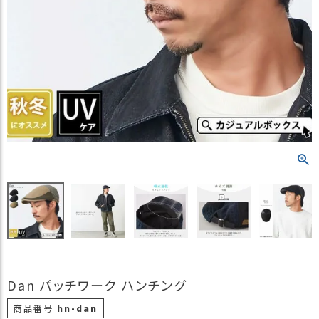
）
商
品
カ
テ
ゴ
リ
閲
覧
履
歴
買
い
物
か
ご
Dan パッチワーク ハンチング
新
商品番号
hn-dan
作