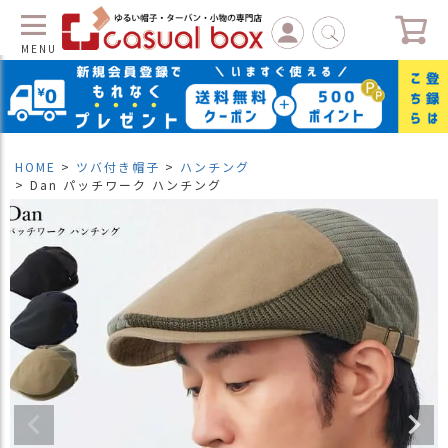
MENU
C
L
O
S
HOME
ツバ付き帽子
ハンチング
E
Dan パッチワーク ハンチング
マ
イ
ペ
ー
ジ
（
新
規
会
員
登
録