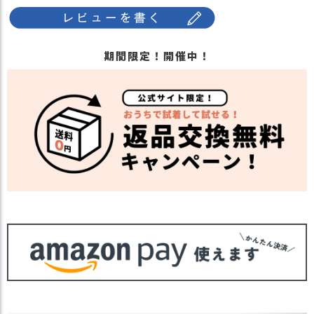
ス
かりガード。
タ
サイドのベルト部分でサイズ調整可能なの
ッ
で、フィットしてかぶれ、手洗いで洗濯可
フ
期間限定！開催中！
能で常に清潔に保てます。
小
年代・時期問わず長く使えます。
話
・長時間濡れたままで重ねて置いたり、汗
返
や雨などでぬれた時は他の衣料等に移染す
品
る場合がございますのでお気を付け下さ
・
注意点
い。
交
・多少実際のカラーと異なる場合がござい
換
ます。ご不安な事などございましたらお気
無
軽にお問い合わせ下さい。
料
キ
他の人気ハンチングは
こちら
ャ
関連商品
ツバ付き帽子は
こちら
ン
ペ
【カラー バリエーション】
ー
・ブラック 黒色 BLACK
カラー
ン
・ベージュ 薄茶色 BEIGE
・ネイビー 紺色 NAVY