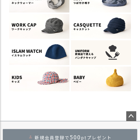
ペー
ジト
500
新規会員登録で
ptプレゼント
ップ