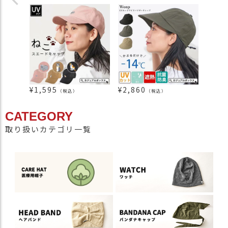
¥
1,595
¥
2,860
¥
3,3
（税込）
（税込）
CATEGORY
取り扱いカテゴリ一覧