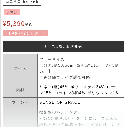
商品番号
hn-zeb
商
品
リネン
¥
5,390
ラ
税込
ッ
[
49
ポイント進呈 ]
ピ
ン
グ
8/17以降に順次発送
お
フリーサイズ
客
【頭囲:約58.5cm･高さ:約11cm･ツバ:約
様
サイズ
5cm】
の
＊後頭部でサイズ調整可能
お
声
リネン(麻)46% ポリエステル34% レーヨ
素材
ン15% コットン(綿)4% ポリウレタン1%
Instagram
ブランド
SENSE OF GRACE
復刻型のハンチング。
7つに分割されたパターンによってかぶり
Youtube
心地の良い立体感あるシェイプに仕上がり