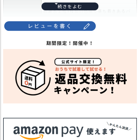
ス
ました。
タ
綿麻系生地4種類の色味で落ち着きあるパ
ッ
ッチワークで年代問わずかぶれるようなお
商品詳細
フ
しゃれなデザイン。
小
後頭部でサイズ調整可能なので、フィット
話
してかぶれます。
期間限定！開催中！
手洗いで洗濯可能で、額が当たる部分には
返
吸水速乾の生地を使用しているので快適に
品
かぶれます。
・
交
・長時間濡れたままで重ねて置いたり、汗
換
や雨などでぬれた時は他の衣料等に移染す
無
る場合がございますのでお気を付け下さ
料
注意点
い。
キ
・多少実際のカラーと異なる場合がござい
ャ
ます。ご不安な事などございましたらお気
ン
軽にお問い合わせ下さい。
ペ
ー
他の人気ハンチングは
こちら
関連商品
ン
ツバ付き帽子は
こちら