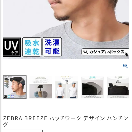
）
商
品
カ
テ
ゴ
リ
閲
覧
履
歴
買
い
物
か
ご
ZEBRA BREEZE パッチワーク デザイン ハンチン
グ
新
作