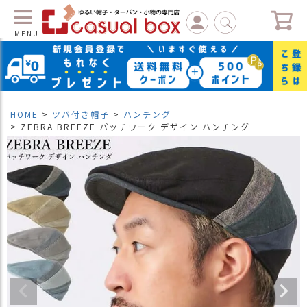
MENU
C
L
O
S
HOME
ツバ付き帽子
ハンチング
E
ZEBRA BREEZE パッチワーク デザイン ハンチング
マ
イ
ペ
ー
ジ
（
新
規
会
員
登
録