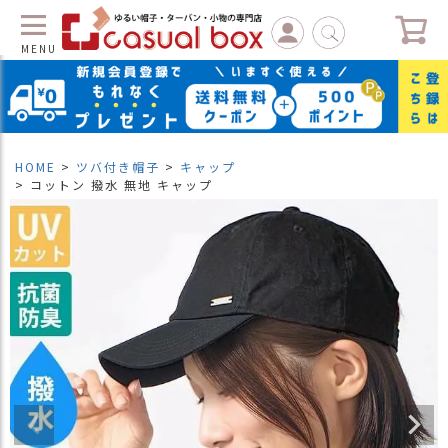
MENU
C
L
O
S
HOME
ツバ付き帽子
キャップ
E
コットン 撥水 無地 キャップ
マ
イ
ペ
ー
ジ
（
新
規
会
員
登
録