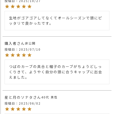
投稿日
2025/10/27
ます。ご不安な事などございましたらお気
軽にお問い合わせ下さい。
他の人気ワークキャップは
こちら
生地がゴアゴアしてなくてオールシーズンで頭にピ
関連商品
他の人気ツバ付き帽子は
こちら
ッタリで良かったです。
【カラー バリエーション】
・ブラック 黒色 BLACK
カラー
・ネイビー 紺色 NAVY
購入者
非公開
・アイボリー 生成 IVORY
投稿日
2025/07/10
つばのカーブの具合と帽子のカーブがちょうどしっ
くりきて、ようやく自分の頭に合うキャップに出会
えました。
星と月のソナタ
40代
男性
投稿日
2025/06/02