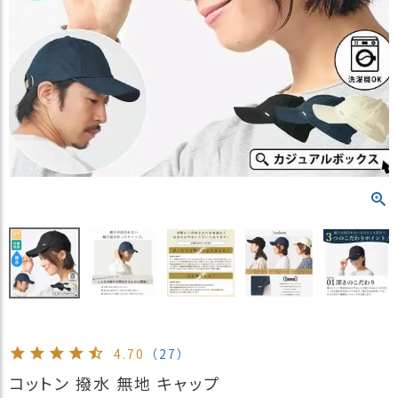
）
商
品
カ
テ
ゴ
リ
閲
覧
履
歴
買
い
物
か
ご
4.70
（27）
新
コットン 撥水 無地 キャップ
作