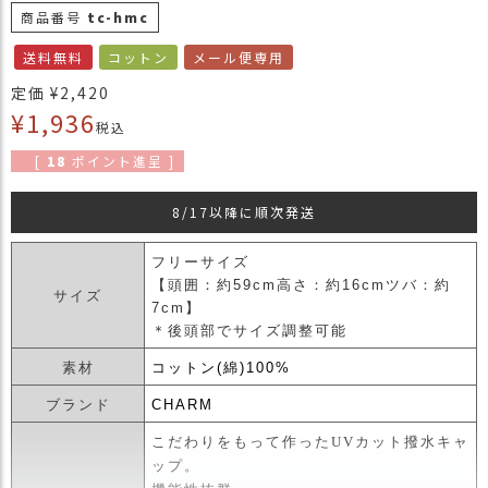
商品番号
tc-hmc
商
品
送料無料
コットン
メール便専用
ラ
定価
¥
2,420
ッ
¥
1,936
税込
ピ
ン
[
18
ポイント進呈 ]
グ
8/17以降に順次発送
お
客
様
フリーサイズ
の
【頭囲：約59cm高さ：約16cmツバ：約
サイズ
お
7cm】
声
＊後頭部でサイズ調整可能
素材
コットン(綿)100%
Instagram
ブランド
CHARM
こだわりをもって作ったUVカット撥水キャ
Youtube
ップ。