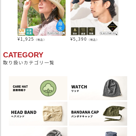
¥
1,925
¥
5,390
¥
2,3
（税込）
（税込）
CATEGORY
取り扱いカテゴリ一覧