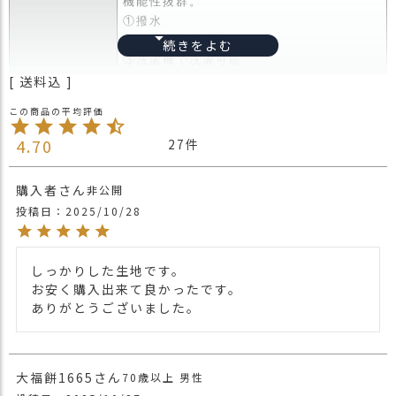
機能性抜群。
ス
①撥水
タ
②UVカット
ッ
③洗濯機で洗濯可能
フ
送料込
④抗菌防臭加工汗止めテープ
小
⑤いろいろな年代・性別問わずかぶれるサ
話
商品詳細
イズ感
返
突然の雨にも対応できる、安心の撥水生地
4.70
27
品
を使用。
・
シンプルだからこそ、性別年代を問わずに
購入者
非公開
交
かぶれるアイテム。
換
投稿日
2025/10/28
紫外線対策として毎日かぶりたいものだか
無
ら洗濯機で洗濯可能。
料
スベリには抗菌防臭加工の汗止めテープを
キ
しっかりした生地です。

使用し、毎日清潔に保てます。
ャ
お安く購入出来て良かったです。

ン
・長時間濡れたままで重ねて置いたり、汗
ありがとうございました。
ペ
や雨などでぬれた時は他の衣料等に移染す
ー
る場合がございますのでお気を付け下さ
ン
注意点
い。
大福餅1665
70歳以上
男性
・多少実際のカラーと異なる場合がござい