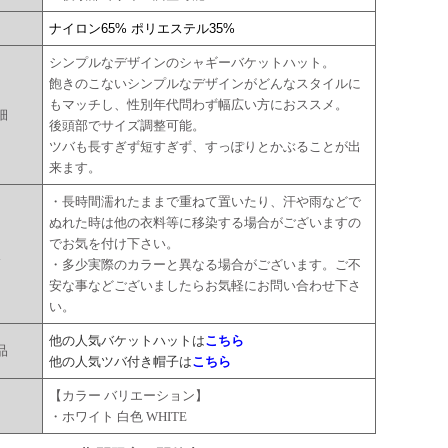
ナイロン65% ポリエステル35%
シンプルなデザインのシャギーバケットハット。
飽きのこないシンプルなデザインがどんなスタイルに
もマッチし、性別年代問わず幅広い方におススメ。
細
後頭部でサイズ調整可能。
ツバも長すぎず短すぎず、すっぽりとかぶることが出
来ます。
・長時間濡れたままで重ねて置いたり、汗や雨などで
ぬれた時は他の衣料等に移染する場合がございますの
でお気を付け下さい。
点
・多少実際のカラーと異なる場合がございます。ご不
安な事などございましたらお気軽にお問い合わせ下さ
い。
他の人気バケットハットは
こちら
品
他の人気ツバ付き帽子は
こちら
【カラー バリエーション】
ー
・ホワイト 白色 WHITE