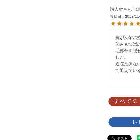
購入者
非公
投稿日
2023/11
抗がん剤治療
深さもつば
毛部分を隠
した。

通院治療な
て通えてい