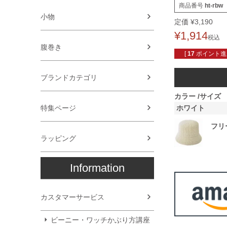
商品番号
ht-rbw
小物
定価
¥
3,190
¥
1,914
税込
腹巻き
[
17
ポイント進呈
ブランドカテゴリ
カラー
サイズ
特集ページ
ホワイト
フリ
ラッピング
Information
カスタマーサービス
ビーニー・ワッチかぶり方講座