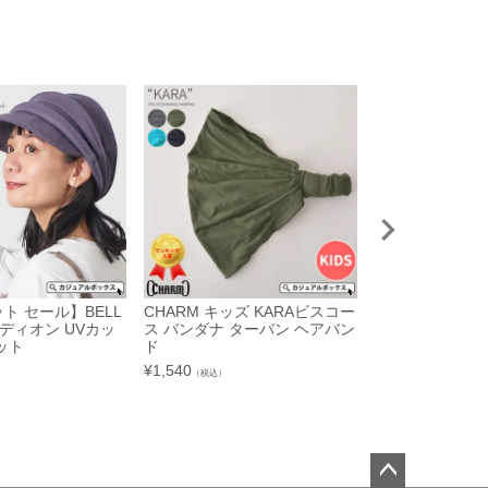
ト セール】BELL
CHARM キッズ KARAビスコー
【アウトレット 
ーディオン UVカッ
ス バンダナ ターバン ヘアバン
h 消臭サーモ 
ット
ド
ンキャップ
¥
1,540
¥
2,464
（税込）
（税込）