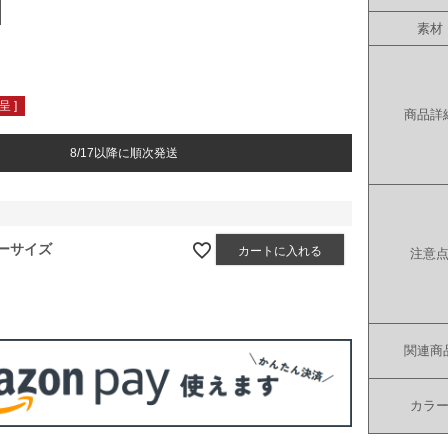
素材
 ]
商品詳
8/17以降に順次発送
ーサイズ
カートに入れる
注意
関連商
カラ