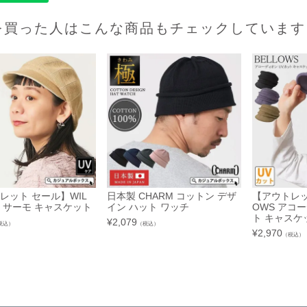
を買った人はこんな商品もチェックしています
レット セール】WIL
日本製 CHARM コットン デザ
【アウトレッ
 サーモ キャスケット
イン ハット ワッチ
OWS アコ
ト キャスケ
¥
2,079
税込）
（税込）
¥
2,970
（税込）