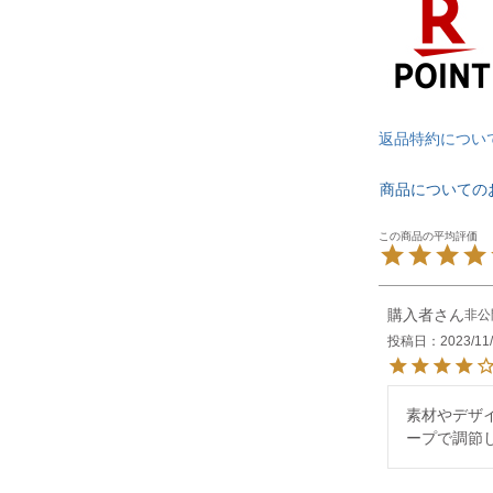
返品特約につい
商品についての
購入者
非公
投稿日
2023/11
素材やデザ
ープで調節