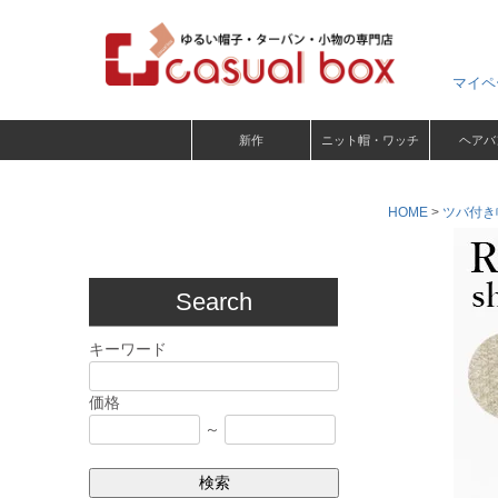
マイペ
新作
ニット帽・ワッチ
ヘアバ
HOME
ツバ付き
Search
キーワード
価格
～
検索