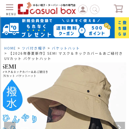
MENU
C
L
O
S
HOME
ツバ付き帽子
バケットハット
E
【2026年春夏新作】SEMI マスク＆ネックカバー＆あご紐付き
UVカット バケットハット
マ
イ
ペ
ー
ジ
（
新
規
会
員
登
録