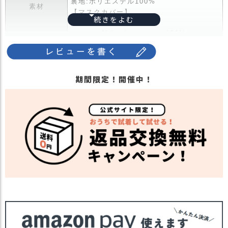
裏地:ポリエステル100%
ス
素材
【マスクカバー】
タ
本体:ナイロン100%
ッ
メッシュ部分:ポリエステル100%
フ
小
かぶるだけで暑さ対策。マスクとネックカ
話
バーが一体になった、紫外線対策に最適な
バケットハット。
返
期間限定！開催中！
シーンに合わせてマスクは取り外し可能
品
で、通常のハットとしても使用できます。
・
シルバーコーティングを施し、遮熱性を高
交
めることで無帽時と比べて体感温度を軽
換
減。
無
汗止めテープ部分に抗菌防臭加工を施し、
料
商品詳細
手洗いで洗濯可能。
キ
裏地は通気性の良いメッシュ素材を採用
ャ
ン
し、ムレにくく長時間の着用にも対応しま
ペ
す。
ー
暑い季節も快適なかぶり心地を実現。
ン
コンパクトに折りたためるパッカブル仕様
で、持ち運びにも便利。