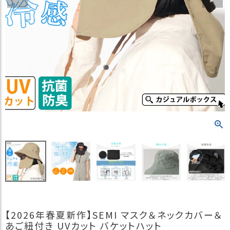
）
商
品
カ
テ
ゴ
リ
閲
覧
履
歴
買
い
物
か
ご
【2026年春夏新作】SEMI マスク＆ネックカバー＆
新
あご紐付き UVカット バケットハット
作