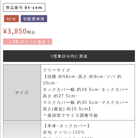
商
商品番号
ht-sem
品
NEW
宅配便専用
ラ
¥
3,850
ッ
税込
ピ
[
35
ポイント進呈 ]
ン
グ
3営業日以内に発送
お
客
フリーサイズ
様
【頭囲:約58cm･高さ:約9cm･ツバ:約
の
10cm･
お
ネックカバー幅:約34.5cm･ネックカバー
サイズ
声
高さ:約27.5cm･
マスクカバー幅:約30.5cm･マスクカバー
高さ(最短):約15.5cm】
Instagram
＊後頭部でサイズ調整可能
【本体･ネックカバー】
Youtube
表地:ナイロン100%