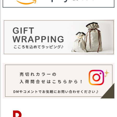
アウトドアやレジャー、日常使いまで幅広
く活躍するアイテムです。
・長時間濡れたままで重ねて置いたり、汗
や雨などでぬれた時は他の衣料等に移染す
る場合がございますのでお気を付け下さ
注意点
い。
・多少実際のカラーと異なる場合がござい
ます。ご不安な事などございましたらお気
軽にお問い合わせ下さい。
他の人気バケットハットは
こちら
関連商品
他の人気ツバ付き帽子は
こちら
【カラー バリエーション】
・ブラック 黒色 BLACK
カラー
・ベージュ 薄茶色 BEIGE
・カーキ 緑色 KHAKI