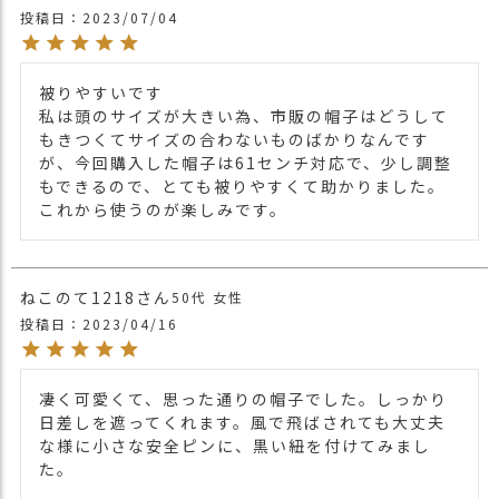
関連商品
投稿日
2023/07/04
他の人気ツバ付き帽子は
こちら
【カラー バリエーション】
・ミックスブラウン 茶色 MIX BROWN
被りやすいです

・ミックスベージュ 薄茶色 MIX BEIGE
私は頭のサイズが大きい為、市販の帽子はどうして
カラー
・ミックスグレー 灰色 MIX GRAY
もきつくてサイズの合わないものばかりなんです
・ミックスブラック 黒色 MIX BLACK
が、今回購入した帽子は61センチ対応で、少し調整
・ホワイト 白色 WHITE
もできるので、とても被りやすくて助かりました。
これから使うのが楽しみです。
ねこのて1218
50代
女性
投稿日
2023/04/16
凄く可愛くて、思った通りの帽子でした。しっかり
日差しを遮ってくれます。風で飛ばされても大丈夫
な様に小さな安全ピンに、黒い紐を付けてみまし
た。