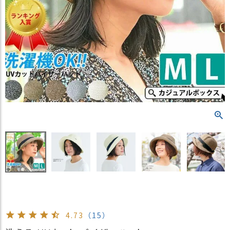
）
商
品
カ
テ
ゴ
リ
閲
覧
履
歴
買
い
物
か
ご
4.73
（15）
新
作