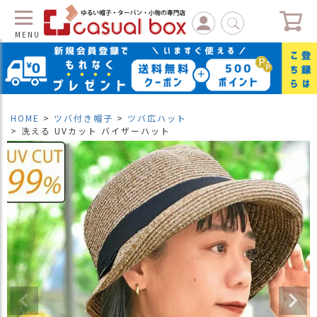
MENU
C
L
O
S
HOME
ツバ付き帽子
ツバ広ハット
E
洗える UVカット バイザーハット
マ
イ
ペ
ー
ジ
（
新
規
会
員
登
録