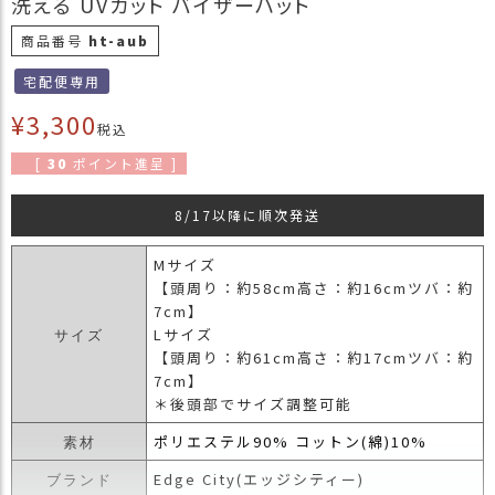
洗える UVカット バイザーハット
商
商品番号
ht-aub
品
宅配便専用
ラ
ッ
¥
3,300
税込
ピ
ン
[
30
ポイント進呈 ]
グ
8/17以降に順次発送
お
客
Mサイズ
様
【頭周り：約58cm高さ：約16cmツバ：約
の
7cm】
お
Lサイズ
声
サイズ
【頭周り：約61cm高さ：約17cmツバ：約
7cm】
Instagram
＊後頭部でサイズ調整可能
ポリエステル90% コットン(綿)10%
素材
Youtube
Edge City(エッジシティー)
ブランド