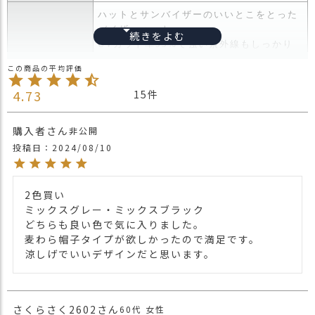
ス
ハットとサンバイザーのいいとこをとった
タ
バイザーハット。
ッ
UVカット率99%で強い紫外線もしっかり
フ
カット。
小
サンバイザーのように前の部分のツバを長
話
くし、
4.73
15
商品詳細
後ろにかけて短くし、髪型も崩れません。
返
また、洗濯機で洗濯でき、簡単に折りたた
品
購入者
非公開
めるので
・
投稿日
2024/08/10
いつでもカバンに入れて必要な時に取り出
交
せます。
換
汗をかく時期でも快適に使えます。
無
2色買い

料
・長時間濡れたままで重ねて置いたり、汗
ミックスグレー・ミックスブラック

キ
や雨などでぬれた時は他の衣料等に移染す
どちらも良い色で気に入りました。

ャ
る場合がございますのでお気を付け下さ
麦わら帽子タイプが欲しかったので満足です。

ン
注意点
い。
涼しげでいいデザインだと思います。
ペ
・多少実際のカラーと異なる場合がござい
ー
ます。ご不安な事などございましたらお気
ン
軽にお問い合わせ下さい。
さくらさく2602
60代
女性
他の人気ツバ広ハットは
こちら