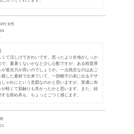
気に入ってくれてます。
50代
女性
/04


しくて涼しげできれいです。思ったより生地がしっか
ので、夏暑くないかなと少し心配ですが、ある程度厚
うが遮光力が高いのでしょうか。一点残念なのはあご
を模した素材で出来ていて、一部帽子の表に出るデザ
おしゃれにという意図なのかと思いますが、普通に布
うが軽くて肌触りも良かったかと思います。また、紐
節する留め具も、ちょっとごつく感じます。
開
/11