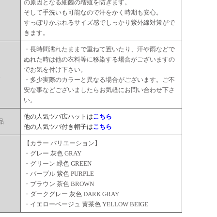
の原因となる細菌の増殖を防ぎます。
そして手洗いも可能なので汗をかく時期も安心。
すっぽりかぶれるサイズ感でしっかり紫外線対策がで
きます。
・長時間濡れたままで重ねて置いたり、汗や雨などで
ぬれた時は他の衣料等に移染する場合がございますの
でお気を付け下さい。
点
・多少実際のカラーと異なる場合がございます。ご不
安な事などございましたらお気軽にお問い合わせ下さ
い。
他の人気ツバ広ハットは
こちら
品
他の人気ツバ付き帽子は
こちら
【カラー バリエーション】
・グレー 灰色 GRAY
・グリーン 緑色 GREEN
ー
・パープル 紫色 PURPLE
・ブラウン 茶色 BROWN
・ダークグレー 灰色 DARK GRAY
・イエローベージュ 黄茶色 YELLOW BEIGE