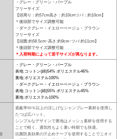
・グレー・グリーン・パープル
フリーサイズ
【頭周り：約57cm高さ：約10cmツバ：約10cm】
＊後頭部でサイズ調整可能
ズ
・ダークグレー・イエローベージュ・ブラウン
フリーサイズ
【頭囲:約58.5cm･高さ:約9cm･ツバ:約11cm】
＊後頭部でサイズ調整可能
＊入荷時期によって若干サイズが異なります。
・グレー・グリーン・パープル
表地:コットン(綿)54% ポリエステル46%
裏地:ポリエステル100%
・ダークグレー・イエローベージュ・ブラウン
表地:コットン(綿)55% ポリエステル45%
裏地:ポリエステル100%
遮蔽率90％以上の涼しげなシャンブレー素材を使用し
たつば広ハット。
シンプルなデザインで裏地はメッシュ素材を使用する
ことで軽く、通気性もよく暑い時期でも快適。
細
抗菌防臭効果の汗止めテープを使用することでニオイ