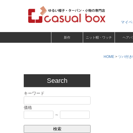
マイペ
新作
ニット帽・ワッチ
ヘアバ
HOME
ツバ付き
Search
キーワード
価格
～
検索