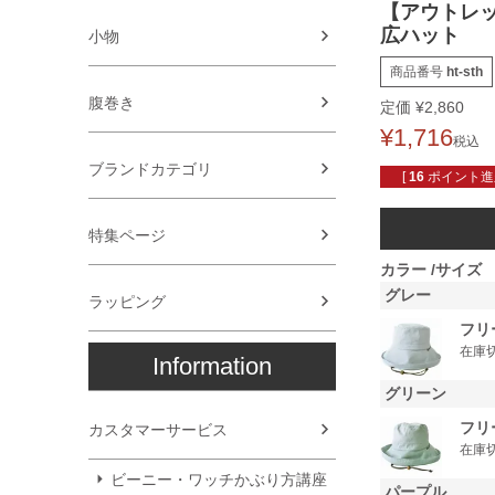
【アウトレッ
広ハット
小物
商品番号
ht-sth
腹巻き
定価
¥
2,860
¥
1,716
税込
ブランドカテゴリ
[
16
ポイント進呈
特集ページ
カラー
サイズ
グレー
ラッピング
フリ
在庫
Information
グリーン
フリ
カスタマーサービス
在庫
ビーニー・ワッチかぶり方講座
パープル