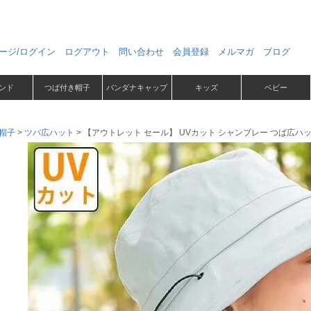
ージ/ログイン
ログアウト
問い合わせ
会員登録
メルマガ
ブログ
ンド
つば付き帽子
バンダナキャップ
キッズ
ベビー
帽子
ツバ広ハット
【アウトレット セール】 UVカット シャンブレー つば広ハ