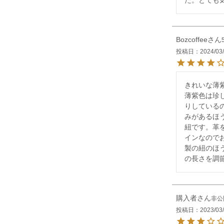
た。とても
Bozcoffee
投稿日
2024/03
きれいな薄紫
薄紫色は珍
りしている
みがあるほ
紐です。革
インなので
製の紐のほ
の長さを調
購入者
非公
投稿日
2023/03