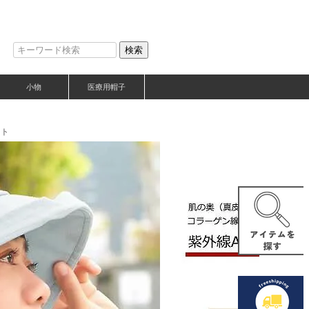
検索
小物
医療用帽子
ット