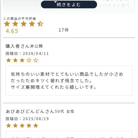
ス
かり日焼け予防ができ、コンパクトに折り
タ
たためるので持ち運びも便利。
商品詳細
ッ
リバーシブルでその日の気分に合わせて色
フ
を選べ、手軽に洗濯もできるので汗をかい
小
4.65
17
ても安心。
話
とても軽く肌触りもよいので室内用帽子と
してもかぶれます。
購入者
非公開
返
投稿日
2026/04/11
品
・長時間濡れたままで重ねて置いたり、汗
・
や雨などでぬれた時は他の衣料等に
交
移染する場合がございますのでお気を付け
換
気持ちのいい素材でとてもいい商品でしたが小さめ
注意点
下さい。
無
だったためキツく被れず残念でした。

・多少実際のカラーと異なる場合がござい
料
サイズ展開増えてくれたら嬉しいです。
ます。ご不安な事などございましたらお気
キ
軽にお問い合わせ下さい。
ャ
他の人気ツバ広ハットは
こちら
ン
関連商品
他の人気ツバ付き帽子は
こちら
あびあびどんどん
50代
女性
ペ
ー
投稿日
2025/08/19
・ねずみ×黒 グレー×ブラック GRAY×
ン
BLACK
・パープル×ピンク 紫色×桃色
カラー