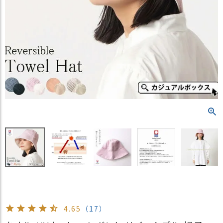
）
商
品
カ
テ
ゴ
リ
閲
覧
履
歴
買
い
物
か
ご
4.65
（17）
新
作