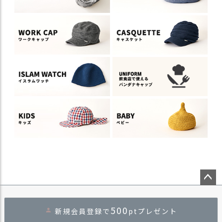
ペー
ジト
500
新規会員登録で
ptプレゼント
ップ
へ