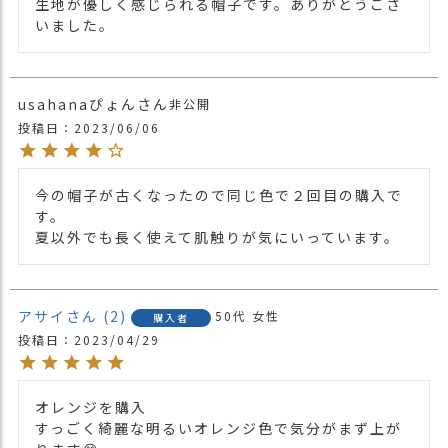
生地が優しく感じられる帽子です。ありがとうござ
PURPLE×PINK
いました。
・サーモン×生成 SALMON×ECRU
・うす茶×生成 BROWN×ECRU
usahanaぴょん
非公開
投稿日
2023/06/06
今の帽子が古くなったので同じ色で２回目の購入で
す。

夏以外でも長く使えて肌触りが気にいっています。
アサイ
2
50代
女性
購入者
投稿日
2023/04/29
オレンジを購入

すっごく綺麗な明るいオレンジ色で気分がまず上が