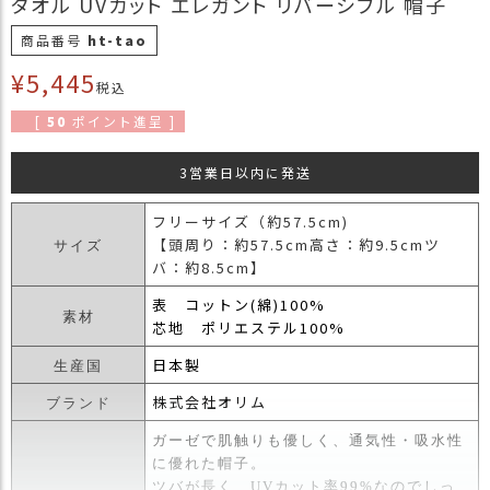
タオル UVカット エレガント リバーシブル 帽子
商
商品番号
ht-tao
品
¥
5,445
ラ
税込
ッ
[
50
ポイント進呈 ]
ピ
ン
3営業日以内に発送
グ
お
フリーサイズ（約57.5cm)
客
【頭周り：約57.5cm高さ：約9.5cmツ
サイズ
様
バ：約8.5cm】
の
表 コットン(綿)100%
お
素材
芯地 ポリエステル100%
声
日本製
生産国
Instagram
株式会社オリム
ブランド
ガーゼで肌触りも優しく、通気性・吸水性
Youtube
に優れた帽子。
ツバが長く、UVカット率99%なのでしっ