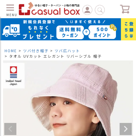
MENU
C
L
O
S
HOME
ツバ付き帽子
ツバ広ハット
E
タオル UVカット エレガント リバーシブル 帽子
マ
イ
ペ
ー
ジ
（
新
規
会
員
登
録