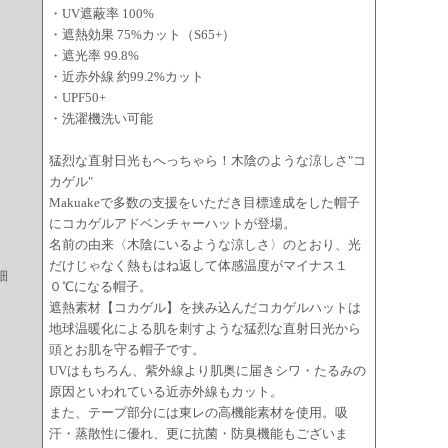
・UV遮蔽率 100%
・遮熱効果 75%カット（S65+）
・遮光率 99.8%
・近赤外線 約99.2%カット
・UPF50+
・洗濯機洗い可能
猛烈な直射日光もへっちゃら！木陰のような涼しさ"コ
カゲル"
Makuakeで多数の支援をいただき目標達成をした帽子
にコカゲルアドベンチャーハットが登場。
名前の由来〈木陰にいるような涼しさ〉のとおり、光
だけじゃなく熱もはね返して体感温度がマイナス１
細
０℃になる帽子。
遮熱素材【コカゲル】を挟み込んだコカゲルハットは
地球温暖化による肌を刺すような猛烈な直射日光から
頭とお肌を守る帽子です。
UVはもちろん、紫外線より肌奥に届きシワ・たるみの
原因といわれている近赤外線もカット。
また、テープ部分には東レの高機能素材を使用。吸
汗・蒸散性に優れ、更に抗菌・防臭機能もございま