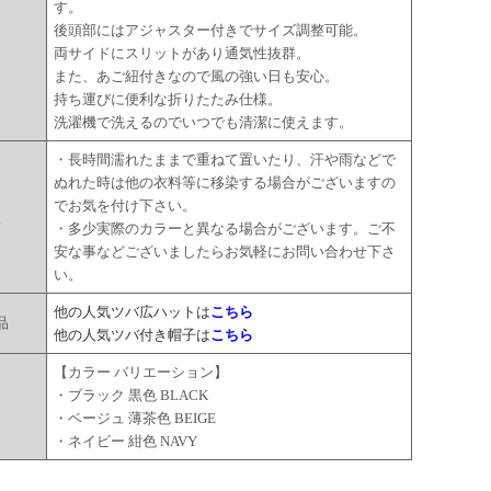
す。
後頭部にはアジャスター付きでサイズ調整可能。
両サイドにスリットがあり通気性抜群。
また、あご紐付きなので風の強い日も安心。
持ち運びに便利な折りたたみ仕様。
洗濯機で洗えるのでいつでも清潔に使えます。
・長時間濡れたままで重ねて置いたり、汗や雨などで
ぬれた時は他の衣料等に移染する場合がございますの
でお気を付け下さい。
点
・多少実際のカラーと異なる場合がございます。ご不
安な事などございましたらお気軽にお問い合わせ下さ
い。
他の人気ツバ広ハットは
こちら
品
他の人気ツバ付き帽子は
こちら
【カラー バリエーション】
・ブラック 黒色 BLACK
ー
・ベージュ 薄茶色 BEIGE
・ネイビー 紺色 NAVY