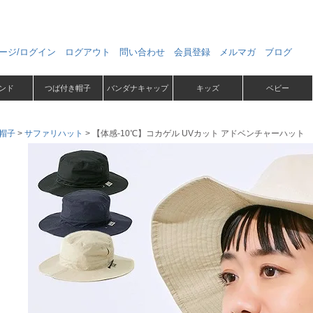
ージ/ログイン
ログアウト
問い合わせ
会員登録
メルマガ
ブログ
ンド
つば付き帽子
バンダナキャップ
キッズ
ベビー
帽子
サファリハット
【体感-10℃】コカゲル UVカット アドベンチャーハット