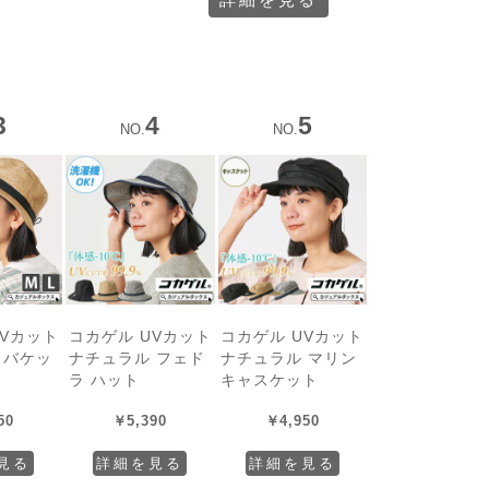
3
4
5
NO.
NO.
UVカット
コカゲル UVカット
コカゲル UVカット
 バケッ
ナチュラル フェド
ナチュラル マリン
ラ ハット
キャスケット
50
￥
5,390
￥
4,950
見る
詳細を見る
詳細を見る