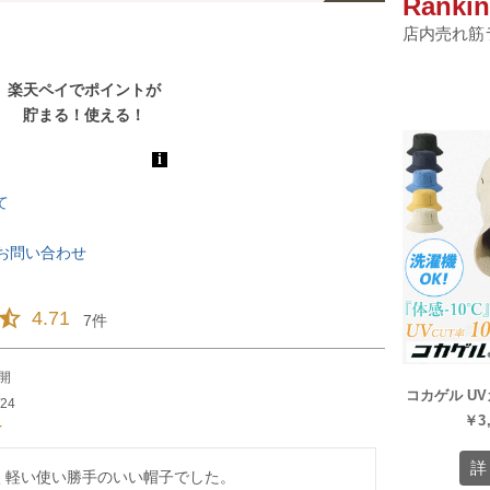
Ranki
店内売れ筋
て
お問い合わせ
4.71
7
開
コカゲル U
/24
￥
3
く軽い使い勝手のいい帽子でした。