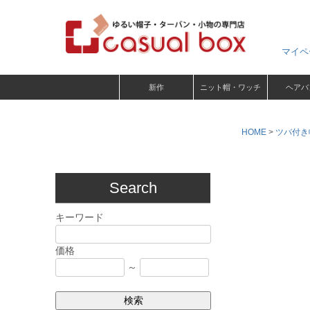
マイペ
新作
ニット帽・ワッチ
ヘアバ
HOME
ツバ付き
Search
キーワード
価格
～
検索