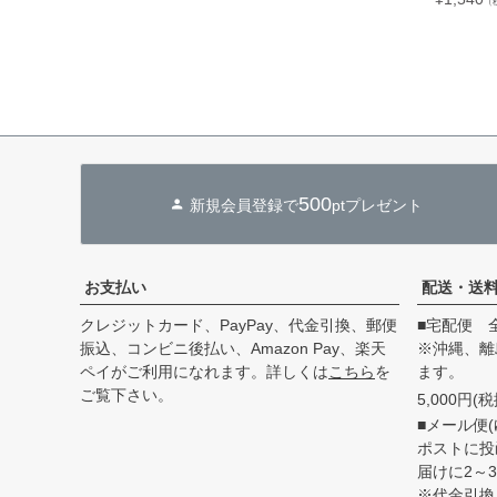
（
500
新規会員登録で
ptプレゼント
お支払い
配送・送
クレジットカード、PayPay、代金引換、郵便
■宅配便 
振込、コンビニ後払い、Amazon Pay、楽天
※沖縄、離
ペイがご利用になれます。詳しくは
こちら
を
ます。
ご覧下さい。
5,000円
■メール便(
ポストに投
届けに2～
※代金引換