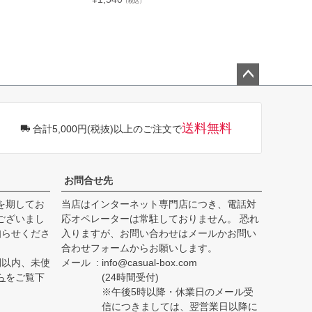
（税込）
（税込）
ペー
ジト
ップ
送料無料
合計5,000円(税抜)以上のご注文で
へ
お問合せ先
を期してお
当店はインターネット専門店につき、電話対
ございまし
応オペレーターは常駐しておりません。 恐れ
知らせくださ
入りますが、お問い合わせはメールかお問い
合わせフォームからお願いします。
間以内、未使
メール
info@casual-box.com
ら
をご覧下
(24時間受付)
※午後5時以降・休業日のメール受
信につきましては、翌営業日以降に