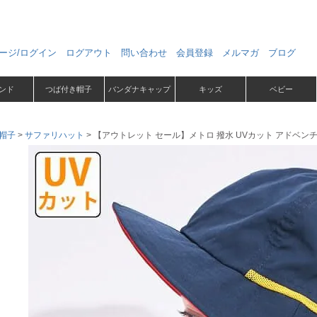
ージ/ログイン
ログアウト
問い合わせ
会員登録
メルマガ
ブログ
ンド
つば付き帽子
バンダナキャップ
キッズ
ベビー
帽子
サファリハット
【アウトレット セール】メトロ 撥水 UVカット アドベン