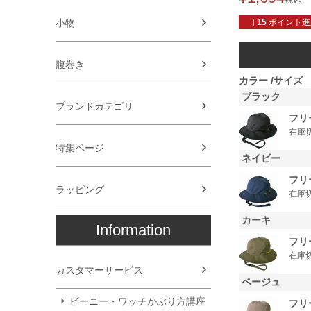
税込
小物
[
15
ポイント進呈
腹巻き
カラー
サイズ
ブラック
ブランドカテゴリ
フリ
在庫
特集ページ
ネイビー
フリ
ラッピング
在庫
カーキ
Information
フリ
在庫
カスタマーサービス
ベージュ
ビーニー・ワッチかぶり方講座
フリ