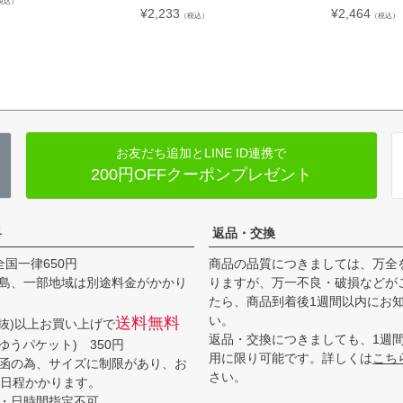
税込）
¥
2,233
¥
2,464
（税込）
（税込）
お友だち追加とLINE ID連携で
200円OFFクーポンプレゼント
料
返品・交換
全国一律650円
商品の品質につきましては、万全
島、一部地域は別途料金がかかり
りますが、万一不良・破損などが
たら、商品到着後1週間以内にお
い。
送料無料
(税抜)以上お買い上げで
返品・交換につきましても、1週
ゆうパケット) 350円
用に限り可能です。詳しくは
こち
函の為、サイズに制限があり、お
さい。
3日程かかります。
・日時間指定不可