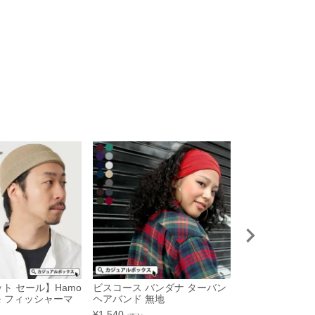
ト セール】Hamo
ビスコース バンダナ ターバン
TORAMY シン
モ フィッシャーマ
ヘアバンド 無地
チング
¥
1,540
¥
1,540