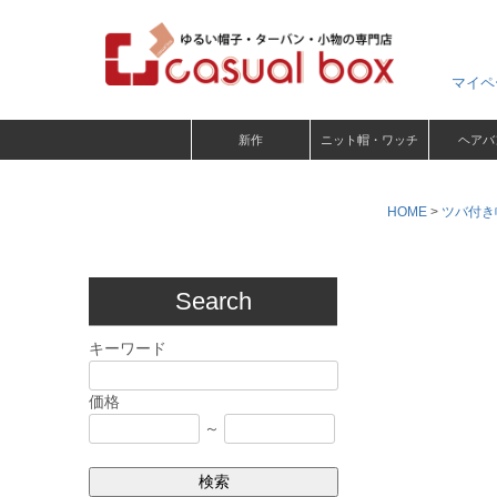
マイペ
新作
ニット帽・ワッチ
ヘアバ
HOME
ツバ付き
Search
キーワード
価格
～
検索