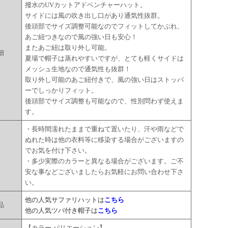
撥水のUVカットアドベンチャーハット。
サイドには風の吹き出し口があり通気性抜群。
後頭部でサイズ調整可能なのでフィットしてかぶれ、
あご紐つきなので風の強い日も安心！
またあご紐は取り外し可能。
細
夏場で帽子は蒸れやすいですが、とても軽くサイドは
メッシュ生地なので通気性も抜群！
取り外し可能のあご紐付きで、風の強い日はストッパ
ーでしっかりフィット。
後頭部でサイズ調整も可能なので、性別問わず使えま
す。
・長時間濡れたままで重ねて置いたり、汗や雨などで
ぬれた時は他の衣料等に移染する場合がございますの
でお気を付け下さい。
点
・多少実際のカラーと異なる場合がございます。ご不
安な事などございましたらお気軽にお問い合わせ下さ
い。
他の人気サファリハットは
こちら
品
他の人気ツバ付き帽子は
こちら
【カラー バリエーション】