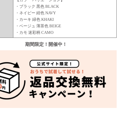
・ブラック 黒色 BLACK
・ネイビー 紺色 NAVY
ー
・カーキ 緑色 KHAKI
・ベージュ 薄茶色 BEIGE
・カモ 迷彩柄 CAMO
期間限定！開催中！