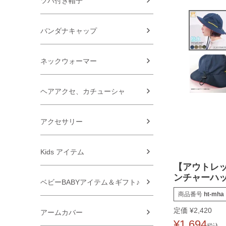
ツバ付き帽子
バンダナキャップ
ネックウォーマー
ヘアアクセ、カチューシャ
アクセサリー
Kids アイテム
【アウトレッ
ンチャーハ
ベビーBABYアイテム＆ギフト♪
商品番号
ht-mha
定価
¥
2,420
アームカバー
¥
1,694