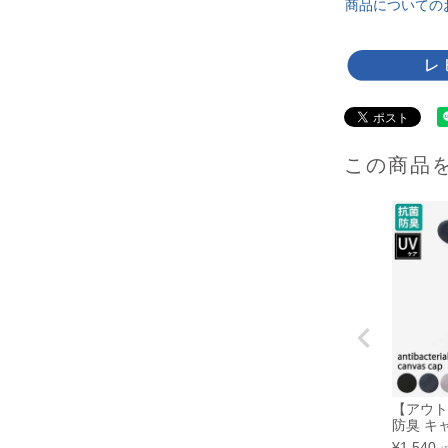
商品についての
この商品
【アウト
防臭 キ
¥
1,540