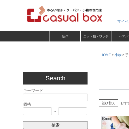
マイペ
新作
ニット帽・ワッチ
ヘアバ
HOME
小物
手
Search
キーワード
並び替え
おす
価格
～
検索