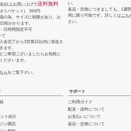
い。
送料無料
(税抜)以上お買い上げで
返品・交換につきましても、1週
ゆうパケット) 350円
用に限り可能です。詳しくは
こち
函の為、サイズに制限があり、お
さい。
3日程かかります。
・日時間指定不可
いて
入金完了から3営業日以内に発送さ
きます。
どご希望ございましたらお気軽に
くださいませ。
ちら
をご覧下さい。
ジ
サポート
録
ご利用ガイド
配送・送料について
ウント紹介
お支払いについて
ジン購読
返品・交換について