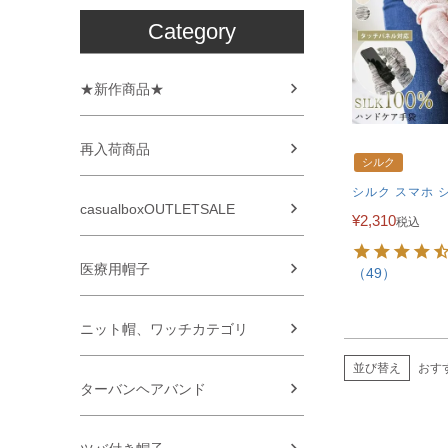
Category
★新作商品★
再入荷商品
シルク
シルク スマホ 
casualboxOUTLETSALE
¥
2,310
税込
医療用帽子
（49）
ニット帽、ワッチカテゴリ
並び替え
おす
ターバンヘアバンド