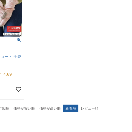
ショート 手袋
4.69
すめ順
価格が安い順
価格が高い順
新着順
レビュー順