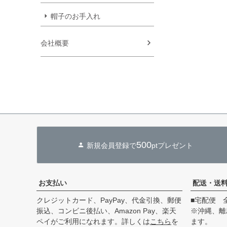
帽子のお手入れ
会社概要
500
新規会員登録で
ptプレゼント
お支払い
配送・送
クレジットカード、PayPay、代金引換、郵便
■宅配便 
振込、コンビニ後払い、Amazon Pay、楽天
※沖縄、離
ペイがご利用になれます。詳しくは
こちら
を
ます。