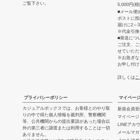
ご覧下さい。
5,000円
■メール便(
ポストに投
届けに2～
※代金引換
■発送につ
ご注文、ご
せていただ
※お急ぎな
お申し付け
詳しくは
こ
プライバシーポリシー
マイペー
カジュアルボックスでは、お客様とのやり取
新規会員登
りの中で得た個人情報を裁判所、警察機関
マイページ
等、公共機関からの提出要請があった場合以
LINEアカ
外の第三者に譲渡または利用することは一切
メールマガ
ありません。