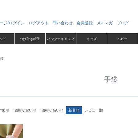
ージ/ログイン
ログアウト
問い合わせ
会員登録
メルマガ
ブログ
ンド
つば付き帽子
バンダナキャップ
キッズ
ベビー
袋
手袋
すめ順
価格が安い順
価格が高い順
新着順
レビュー順