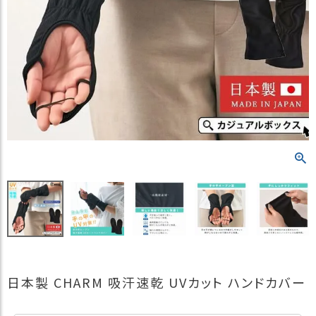
）
商
品
カ
テ
ゴ
リ
閲
覧
履
歴
買
い
物
か
ご
日本製 CHARM 吸汗速乾 UVカット ハンドカバー
新
作