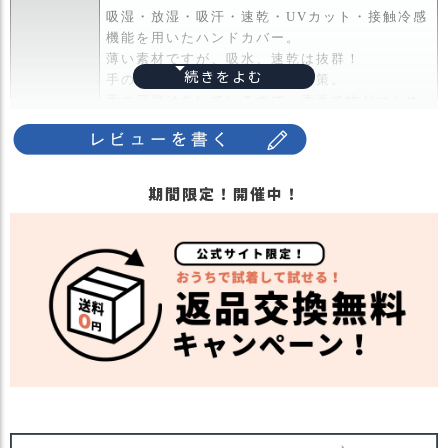
ス
吸湿・放湿・吸汗・速乾・UVカット・接触冷感
タ
機能を用いたハンドカバー。
ッ
薄い素材ですが、吸水、速乾は抜群！
フ
手の甲の日焼け防止や日焼け対策。
小
手の平側はあいているので、素手で物がつかめ
話
るので滑らず、スマホはもちろん、車の運転や
商品詳細
スポーツにも最適です。
返
手の甲に沿うように、立体裁断で、手の甲部分
品
は指を通すゴムが3ヶ所あるのでフィットして使
期間限定！開催中！
・
えます。
交
日差しが気になる時期はもちろん、1年を通し
換
て、いろんなシーンで使えます。
無
料
・長時間濡れたままで重ねて置いたり、汗や雨
キ
などでぬれた時は他の衣料等に移染する場合が
ャ
ございますのでお気を付け下さい。
注意点
ン
・多少実際のカラーと異なる場合がございま
ペ
す。ご不安な事などございましたらお気軽にお
ー
問い合わせ下さい。
ン
他の人気アームカバーは
こちら
関連商品
他の人気小物は
こちら