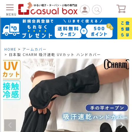
MENU
C
L
O
S
HOME
アームカバー
E
日本製 CHARM 吸汗速乾 UVカット ハンドカバー
マ
イ
ペ
ー
ジ
（
新
規
会
員
登
録