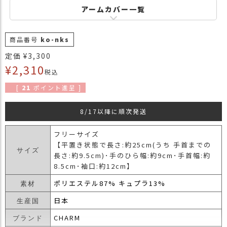
商
アームカバー一覧
品
ラ
商品番号
ko-nks
ッ
定価
¥
3,300
ピ
¥
2,310
ン
税込
グ
[
21
ポイント進呈 ]
お
客
8/17以降に順次発送
様
の
フリーサイズ
お
【平置き状態で長さ:約25cm(うち 手首までの
サイズ
声
長さ:約9.5cm)･手のひら幅:約9cm･手首幅:約
8.5cm･袖口:約12cm】
ポリエステル87% キュプラ13%
Instagram
素材
日本
生産国
Youtube
CHARM
ブランド