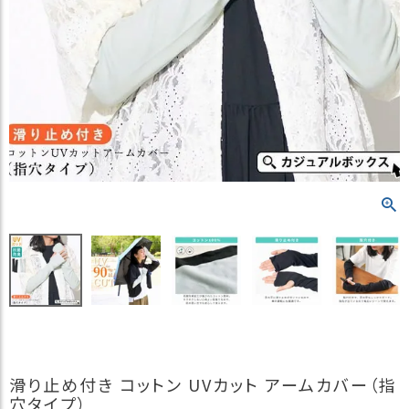
）
商
品
カ
テ
ゴ
リ
閲
覧
履
歴
買
い
物
か
ご
滑り止め付き コットン UVカット アームカバー（指
新
穴タイプ）
作