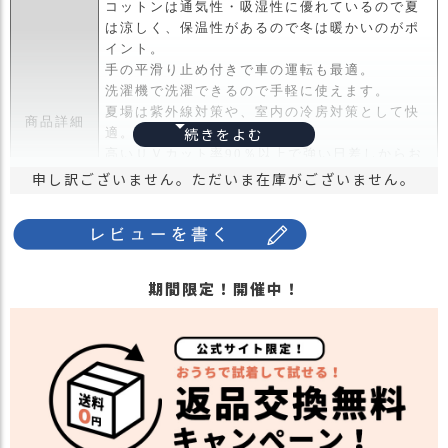
コットンは通気性・吸湿性に優れているので夏
ス
は涼しく、保温性があるので冬は暖かいのがポ
タ
イント。
ッ
手の平滑り止め付きで車の運転も最適。
フ
洗濯機で洗濯できるので手軽に使えます。
小
夏場は紫外線対策や、室内の冷房対策として快
話
商品詳細
適。
返
高いＵＶカット率90％以上で強い日差しからお
品
肌を守ります。
申し訳ございません。ただいま在庫がございません。
・
ブラック：98％以上／ライトグレー：91％以上
交
心地よい肌触りで肌を刺すようなチクチクがあ
換
りませんので、肌の弱い方でも安心して使えま
無
す。
料
期間限定！開催中！
・長時間濡れたままで重ねて置いたり、汗や雨
キ
などでぬれた時は他の衣料等に移染する場合が
ャ
ございますのでお気を付け下さい。
ン
注意点
・多少実際のカラーと異なる場合がございま
ペ
す。ご不安な事などございましたらお気軽にお
ー
問い合わせ下さい。
ン
他の人気アームカバーは
こちら
関連商品