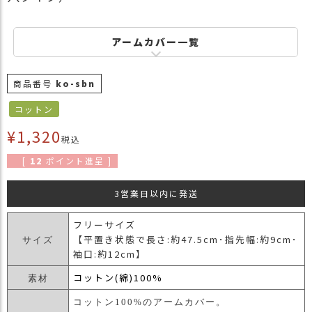
商
品
アームカバー一覧
ラ
ッ
ピ
商品番号
ko-sbn
ン
コットン
グ
¥
1,320
お
税込
客
[
12
ポイント進呈 ]
様
の
3営業日以内に発送
お
声
フリーサイズ
【平置き状態で長さ:約47.5cm･指先幅:約9cm･
サイズ
Instagram
袖口:約12cm】
コットン(綿)100%
素材
Youtube
コットン100%のアームカバー。