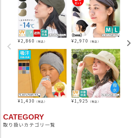
¥
2,860
¥
2,970
¥
3,3
（税込）
（税込）
¥
1,430
¥
1,925
¥
2,3
（税込）
（税込）
CATEGORY
取り扱いカテゴリ一覧