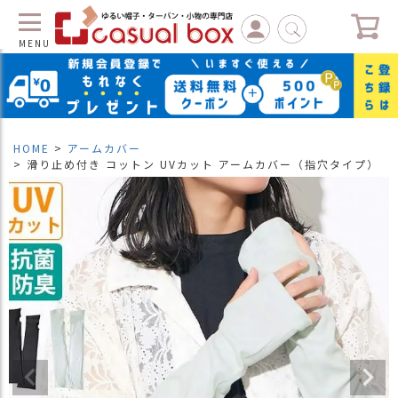
MENU
C
L
O
S
HOME
アームカバー
E
滑り止め付き コットン UVカット アームカバー（指穴タイプ）
マ
イ
ペ
ー
ジ
（
新
規
会
員
登
録