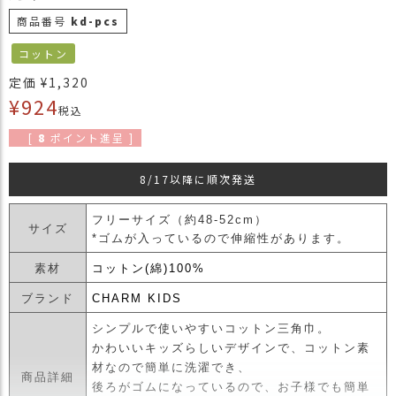
商
商品番号
kd-pcs
品
コットン
ラ
定価
¥
1,320
ッ
¥
924
ピ
税込
ン
[
8
ポイント進呈 ]
グ
お
8/17以降に順次発送
客
様
フリーサイズ（約48-52cm）
サイズ
の
*ゴムが入っているので伸縮性があります。
お
声
素材
コットン(綿)100%
ブランド
CHARM KIDS
Instagram
シンプルで使いやすいコットン三角巾。
かわいいキッズらしいデザインで、コットン素
材なので簡単に洗濯でき、
Youtube
商品詳細
後ろがゴムになっているので、お子様でも簡単