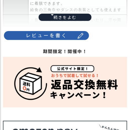
ス
に着脱できます。
タ
給食の三角巾やダンスの衣装としても使えます
ッ
・長時間濡れたままで重ねて置いたり、汗や雨
フ
などでぬれた時は他の衣料等に
小
移染する場合がございますのでお気を付け下さ
話
注意点
い。
返
・多少実際のカラーと異なる場合がございま
品
期間限定！開催中！
す。ご不安な事などございましたらお気軽にお
・
問い合わせ下さい。
交
他の人気ベイビーアイテムは
こちら
換
関連商品
無
他の人気キッズアイテムは
こちら
料
【カラー バリエーション】
キ
カラー
・ピンク 桃色 PINK
ャ
・ブルー 青色 BLUE
ン
ペ
ー
ン