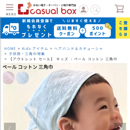
MENU
C
L
O
S
HOME
Kids アイテム
ヘアバンド＆カチューシャ
E
子供用・三角巾特集
【アウトレット セール】 キッズ ：ペール コットン 三角巾
マ
イ
ペ
ー
ジ
（
新
規
会
員
登
録