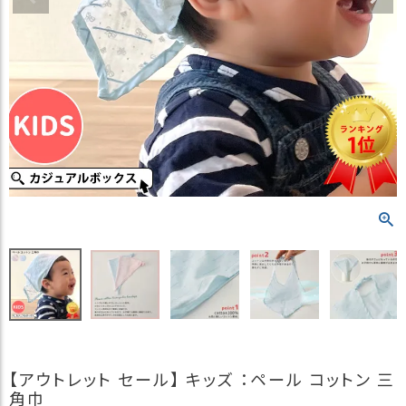
）
商
品
カ
テ
ゴ
リ
閲
覧
履
歴
買
い
物
か
ご
【アウトレット セール】 キッズ ：ペール コットン 三
新
角巾
作