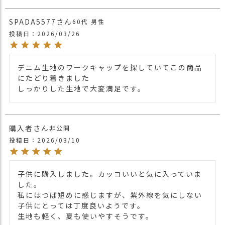
ブランド
CHARM
SPADA5577
シンプルで使いやすいシルエットが綺麗な
60代
男性
ワークキャップ。
投稿日
2026/03/26
オールシーズン対応できるカラー展開。
コットン素材なので手洗いにて洗濯可能な
ので、清潔に保てます。
デニム生地のワークキャップを探していてこの商品
頭の大きい人も小さい人も安心してかぶれ
にたどり着きました

しっかりした生地で大変満足です。
る2サイズ展開。
商品詳細
バックにアジャスターが付いており、サイ
ズの微調節も可能です。
スポーツアウトドアはもちろんディリーに
購入者
非公開
も使え、性別・年齢・スタイルを問わずに
投稿日
2026/03/10
お使い頂けるアイテムです。
＊商品の特性上、入荷時期によって若干生
地感・色味が異なります。
子供に購入しました。カッコいいと気に入っていま
ご了承の程よろしくお願い致します。
した。

・長時間濡れたままで重ねて置いたり、汗
私にはつば短めに感じますが、紫外線を気にしない
子供にとっては丁度良いようです。

や雨などでぬれた時は他の衣料等に移染す
生地も軽く、夏も使いやすそうです。
る場合がございますのでお気を付け下さ