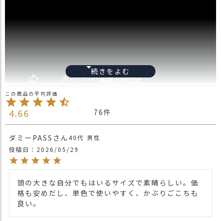
ス
タ
ッ
フ
小
話
返
品
・
交
4.66
76
換
Mサイズ(58cm)
無
【頭囲約57cm･高さ約8cm･ツバ約
ダミーPASS
料
40代
男性
5.5cm】
キ
投稿日
2026/05/29
＊後頭部でサイズ調整可能
サイズ
ャ
Lサイズ(61cm)
ン
【頭囲約60cm･高さ約8cmツバ･約
ペ
5.5cm】
頭の大きな自分でもはいるサイズで素晴らしい。価
ー
＊後頭部でサイズ調整可能
格も安めだし、単色で使いやすく、かぶりごこちも
ン
良い。
素材
コットン(綿)100%