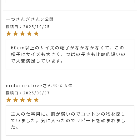
注意点
い。
・多少実際のカラーと異なる場合がござい
ます。ご不安な事などございましたらお気
一つさんぎ
非公開
軽にお問い合わせ下さい。
投稿日
2025/10/25
他の人気ワークキャップは
こちら
関連商品
他の人気ツバ付き帽子は
こちら
60cm以上のサイズの帽子がなかなかなくて、この
【カラー バリエーション】
帽子はサイズも大きく、つばの長さも比較的短いの
・ブラック 黒色 BLACK
で大変満足しています。
カラー
・ヒッコリー HICKORY
・インディゴ INDIGO
・カーキ 緑色 KHAKI
midoriirolove
40代
女性
投稿日
2025/09/07
主人の仕事用に。肌が弱いのでコットンの物を探し
ていました。気に入ったのでリピートを頼まれまし
た。