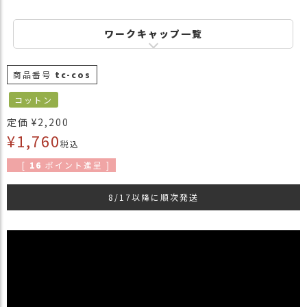
商
品
ワークキャップ一覧
ラ
ッ
商品番号
tc-cos
ピ
ン
コットン
グ
定価
¥
2,200
お
¥
1,760
税込
客
様
[
16
ポイント進呈 ]
の
お
8/17以降に順次発送
声
Instagram
Youtube