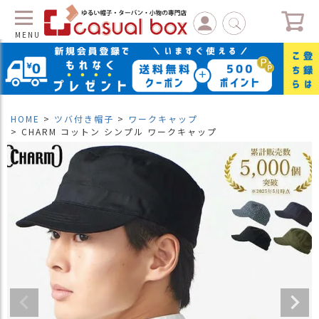
MENU
C
L
O
S
HOME
ツバ付き帽子
ワークキャップ
E
CHARM コットン シンプル ワークキャップ
マ
イ
ペ
ー
ジ
（
新
規
会
員
登
録