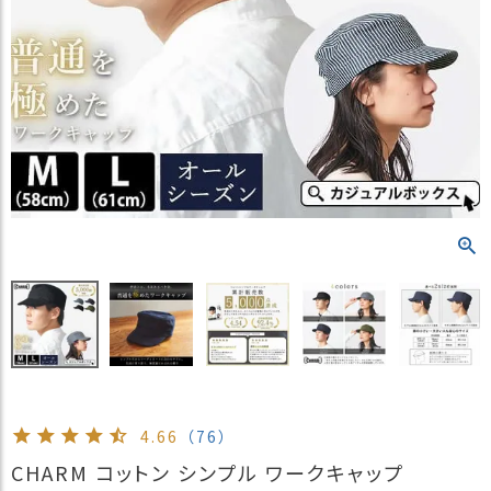
）
商
品
カ
テ
ゴ
リ
閲
覧
履
歴
買
い
物
か
ご
4.66
（76）
新
CHARM コットン シンプル ワークキャップ
作