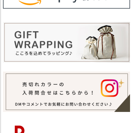
・長時間濡れたままで重ねて置いたり、汗
や雨などでぬれた時は他の衣料等に移染す
る場合がございますのでお気を付け下さ
注意点
い。
・多少実際のカラーと異なる場合がござい
ます。ご不安な事などございましたらお気
軽にお問い合わせ下さい。
他のキャップは
こちら
関連商品
他の人気ツバ付き帽子は
こちら
【カラー バリエーション】
・ブラック 黒色 BLACK
カラー
・グレージュ 薄茶色 GREIGE
・アイボリー 生成 IVORY