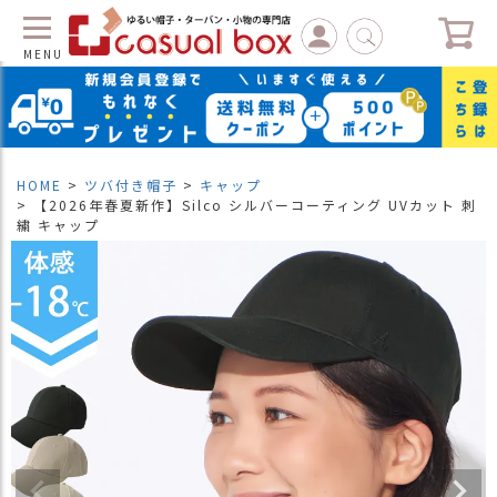
MENU
C
L
O
S
HOME
ツバ付き帽子
キャップ
E
【2026年春夏新作】Silco シルバーコーティング UVカット 刺
繍 キャップ
マ
イ
ペ
ー
ジ
（
新
規
会
員
登
録