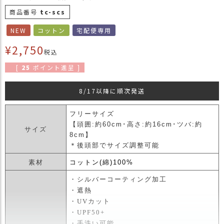
商
商品番号
tc-scs
品
NEW
コットン
宅配便専用
ラ
¥
2,750
ッ
税込
ピ
[
25
ポイント進呈 ]
ン
グ
8/17以降に順次発送
お
客
フリーサイズ
様
【頭囲:約60cm･高さ:約16cm･ツバ:約
サイズ
の
8cm】
お
＊後頭部でサイズ調整可能
声
素材
コットン(綿)100%
・シルバーコーティング加工
Instagram
・遮熱
・UVカット
Youtube
・UPF50+
・手洗い可能