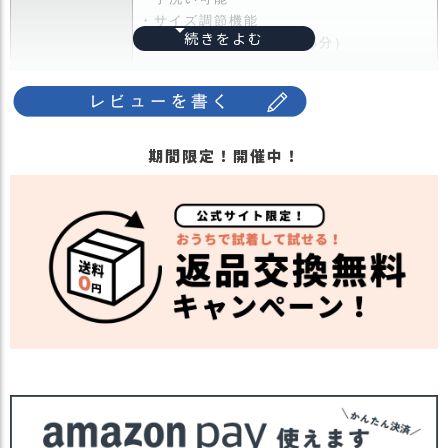
ス
・サイズ調節機能
タ
・抗菌防臭加工（汗止め部分）
ッ
フ
本体生地とシルバーコーディング生地を加
小
工し、1枚生地に仕上げたキャップ。
話
深めのシルエットと長めのツバデザイン
返
で、小顔効果も演出します。
期間限定！開催中！
商品詳細
品
強い日差しをしっかり遮り、暑さを軽減。
・
加工前と比べて約-2℃、帽子をかぶってい
交
ない状態と比べると最大-18℃の温度差を
換
実現します。
無
かぶるだけで手軽に暑さ対策が可能です。
料
UVカット率99％、UPF50+で紫外線もしっ
キ
かり遮断。
ャ
アウトドアやレジャーはもちろん、日常使
ン
いまで幅広く活躍します。
ペ
また、汗止めテープ部分には抗菌防臭加工
ー
を施し、手洗いで洗濯も可能。
ン
いつでも清潔にお使いいただけます。