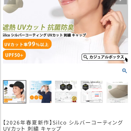
）
商
品
カ
テ
ゴ
リ
閲
覧
履
歴
買
い
物
か
ご
【2026年春夏新作】Silco シルバーコーティング
新
UVカット 刺繍 キャップ
作