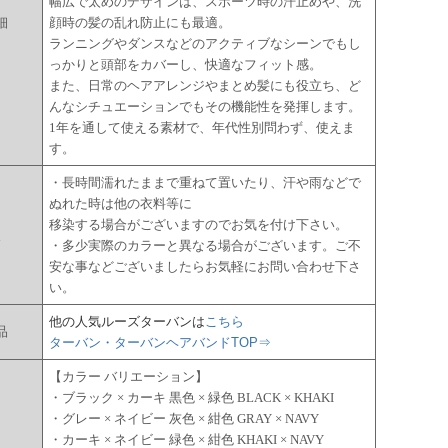
幅広で太めのデザインは、スポーツ時の汗止めや、洗
細
顔時の髪の乱れ防止にも最適。
ランニングやダンスなどのアクティブなシーンでもし
っかりと頭部をカバーし、快適なフィット感。
また、日常のヘアアレンジやまとめ髪にも役立ち、ど
んなシチュエーションでもその機能性を発揮します。
1年を通して使える素材で、年代性別問わず、使えま
す。
・長時間濡れたままで重ねて置いたり、汗や雨などで
ぬれた時は他の衣料等に
移染する場合がございますのでお気を付け下さい。
点
・多少実際のカラーと異なる場合がございます。ご不
安な事などございましたらお気軽にお問い合わせ下さ
い。
他の人気ルーズターバンは
こちら
品
ターバン・ターバンヘアバンドTOP⇒
【カラー バリエーション】
・ブラック × カーキ 黒色 × 緑色 BLACK × KHAKI
ー
・グレー × ネイビー 灰色 × 紺色 GRAY × NAVY
・カーキ × ネイビー 緑色 × 紺色 KHAKI × NAVY