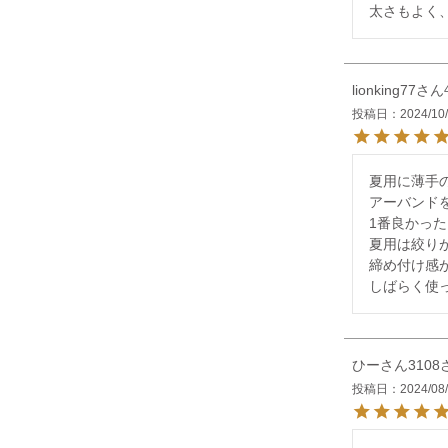
太さもよく
lionking77
投稿日
2024/10
夏用に薄手
アーバンドを
1番良かっ
夏用は絞り
締め付け感
しばらく使
ひーさん3108
投稿日
2024/08