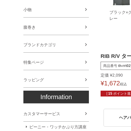
小物
ブラック×
レー
腹巻き
ブランドカテゴリ
RIB R/V 
特集ページ
商品番号
th-rrt02
定価
¥
2,090
ラッピング
¥
1,672
税込
[
15
ポイント進呈
Information
カスタマーサービス
ヘア
ビーニー・ワッチかぶり方講座