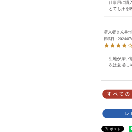
仕事用に購入
とても汗を
購入者
非公
投稿日
2024/07
生地が厚い
次は夏場に