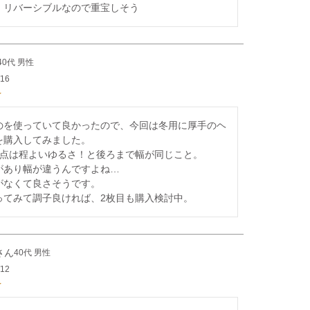
、リバーシブルなので重宝しそう
40代
男性
/16
のを使っていて良かったので、今回は冬用に厚手のヘ
購入してみました。

た点は程よいゆるさ！と後ろまで幅が同じこと。

があり幅が違うんですよね…

がなくて良さそうです。

ってみて調子良ければ、2枚目も購入検討中。
40代
男性
/12