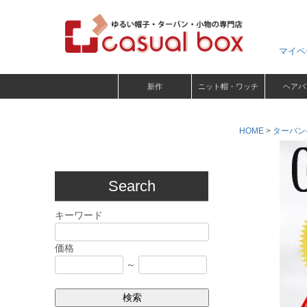
マイペ
新作
ニット帽・ワッチ
ヘアバ
HOME
ターバン
Search
キーワード
価格
～
検索