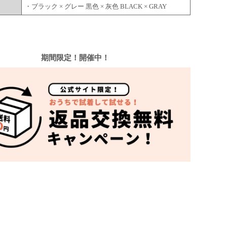
・ブラック × グレー 黒色 × 灰色 BLACK × GRAY
期間限定！開催中！