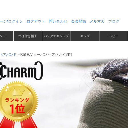
ージ/ログイン
ログアウト
問い合わせ
会員登録
メルマガ
ブログ
ンド
つば付き帽子
バンダナキャップ
キッズ
ベビー
ヘアバンド
RIB R/V ターバン ヘアバンド #KT