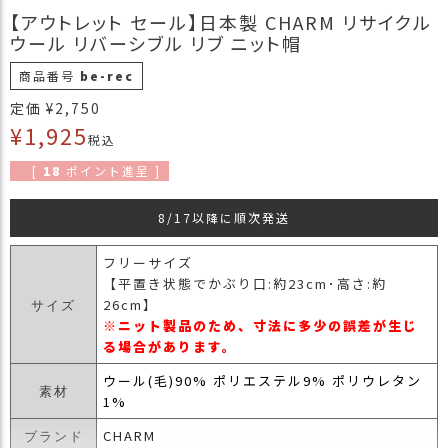
商
【アウトレット セール】日本製 CHARM リサイクル
品
ウール リバーシブル リブ ニット帽
ラ
商品番号
be-rec
ッ
定価
¥
2,750
ピ
¥
1,925
ン
税込
グ
[
18
ポイント進呈 ]
お
8/17以降に順次発送
客
様
の
フリーサイズ
お
【平置き状態でかぶり口:約23cm･高さ:約
声
26cm】
サイズ
※ニット製品のため、寸法に多少の誤差が生じ
る場合があります。
Instagram
ウール(毛)90% ポリエステル9% ポリウレタン
素材
1%
Youtube
CHARM
ブランド