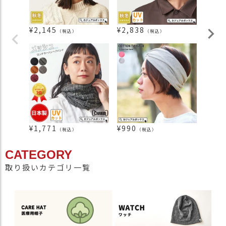
¥
2,145
¥
2,838
¥
4,7
（税込）
（税込）
¥
1,771
¥
990
¥
6,4
（税込）
（税込）
CATEGORY
取り扱いカテゴリ一覧