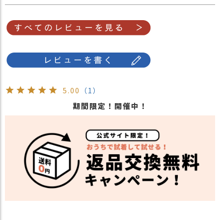
その為、表面に折り返し、裏糸が表面に出てき
ます。
縫製上の仕様になりますのでご了承ください。
・長時間濡れたままで重ねて置いたり、汗や雨
などでぬれた時は他の衣料等に移染する場合が
ございますのでお気を付け下さい。
注意点
・多少実際のカラーと異なる場合がございま
す。ご不安な事などございましたらお気軽にお
5.00
（1）
問い合わせ下さい。
期間限定！開催中！
他の人気ニット帽は
こちら
関連商品
他の人気ビーニーワッチは
こちら
【カラー バリエーション】
カラー
・ブラック×グレー 黒色×灰色 BLACK×GRAY
・グレー×アイボリー 灰色×生成 GRAY×IVORY