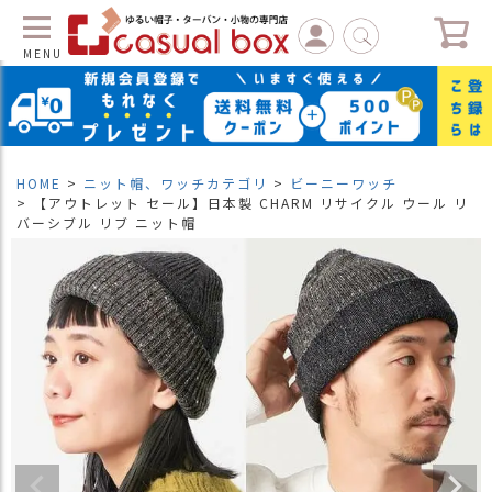
MENU
C
L
O
S
HOME
ニット帽、ワッチカテゴリ
ビーニーワッチ
E
【アウトレット セール】日本製 CHARM リサイクル ウール リ
バーシブル リブ ニット帽
マ
イ
ペ
ー
ジ
（
新
規
会
員
登
録