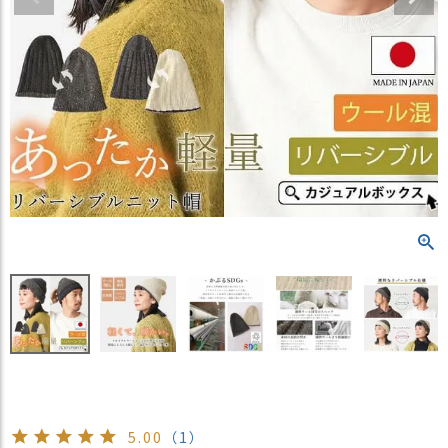
）
商
品
カ
テ
ゴ
リ
閲
覧
履
歴
買
い
物
か
ご
新
5.00
（1）
作