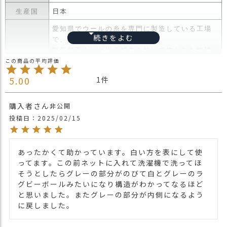
ス
日本
生産国
タ
ッ
愛知県でウールの糸を専門に製造している工場
フ
で、
小
毎年何万トンと出る残糸を紡いで作られた地球
話
に優しいニット帽。
チクチクしないウールの糸を使用し、リバーシ
返
5.00
1
ブルでかぶれる仕様。
品
表と裏の編み方を変え、リブを折り返したり伸
・
ばしたりとかぶり方次第で雰囲気違う印象に。
購入者
非公開
交
ウールは非常に優れた吸湿性・保温性があり、
投稿日
2025/02/15
換
更にそれを放湿する力を持っています。
無
コットンの約2倍程度の吸湿性と放湿性があり非
商品詳細
料
常に暖かな着心地を体感することができます。
あったかくて助かっています。白い方を表にして使
キ
冬場でも汗をかきやすい頭皮なので、手洗いで
ってます。この前ネットに入れて洗濯機で洗ってほ
ャ
洗濯可能なので常に清潔に保てます。
そうとしたらグレーの部分がのびて白とグレーのラ
ン
年代性別を問わず、耳まですっぽりと防寒とし
グビーボールみたいになり構造がわかってなるほど
ペ
てかぶれるアイテムです。
と思いました。またグレーの部分が内側になるよう
ー
【ブラック×グレー】
に戻しました。
ン
リサイクル糸を使用している為、表と裏の糸の
太さが異なります。