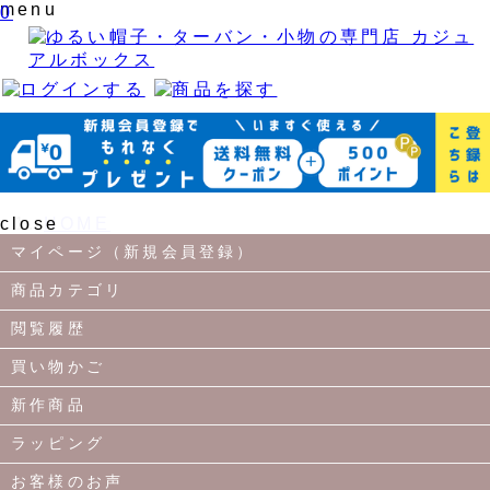
menu
0
close
HOME
アームカバー
マイページ（新規会員登録）
日本製 CHARM 吸汗速乾 UVカット ハンドカ
商品カテゴリ
バー
閲覧履歴
Previous
買い物かご
新作商品
Next
画像拡大
ラッピング
お客様のお声