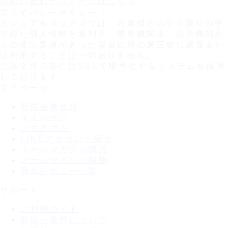
お問い合わせフォームはこちら
プライバシーポリシー
カジュアルボックスでは、お客様とのやり取りの中
で得た個人情報を裁判所、警察機関等、公共機関か
らの提出要請があった場合以外の第三者に譲渡また
は利用することは一切ありません。
ご注文送信等にはSSLで暗号化するシステムを採用
しております。
マイページ
新規会員登録
マイページ
ログアウト
LINEアカウント紹介
メールマガジン購読
メールマガジン解除
商品レビュー一覧
サポート
ご利用ガイド
配送・送料について