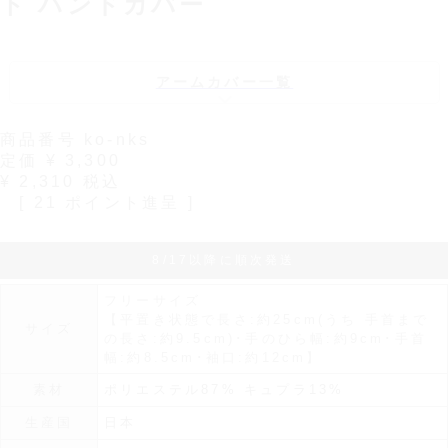
ト ハンドカバー
アームカバー一覧
商品番号
ko-nks
定価
¥
3,300
¥
2,310
税込
[
21
ポイント進呈 ]
8/17以降に順次発送
フリーサイズ
【平置き状態で長さ:約25cm(うち 手首まで
サイズ
の長さ:約9.5cm)･手のひら幅:約9cm･手首
幅:約8.5cm･袖口:約12cm】
素材
ポリエステル87% キュプラ13%
生産国
日本