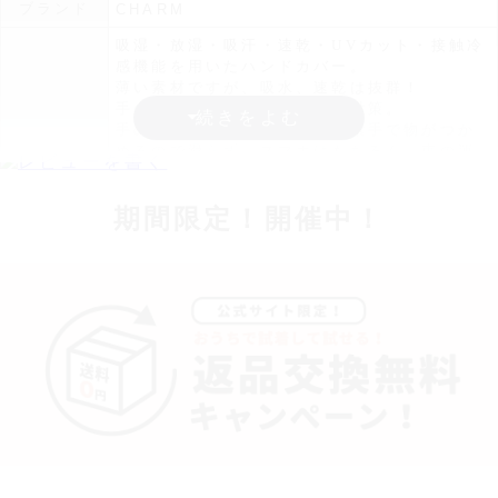
ブランド
CHARM
吸湿・放湿・吸汗・速乾・UVカット・接触冷
感機能を用いたハンドカバー。
薄い素材ですが、吸水、速乾は抜群！
手の甲の日焼け防止や日焼け対策。
手の平側はあいているので、素手で物がつか
めるので滑らず、スマホはもちろん、車の運
商品詳細
転やスポーツにも最適です。
手の甲に沿うように、立体裁断で、手の甲部
期間限定！開催中！
分は指を通すゴムが3ヶ所あるのでフィットし
て使えます。
日差しが気になる時期はもちろん、1年を通し
て、いろんなシーンで使えます。
・長時間濡れたままで重ねて置いたり、汗や
雨などでぬれた時は他の衣料等に移染する場
合がございますのでお気を付け下さい。
注意点
・多少実際のカラーと異なる場合がございま
す。ご不安な事などございましたらお気軽に
お問い合わせ下さい。
他の人気アームカバーは
こちら
関連商品
他の人気小物は
こちら