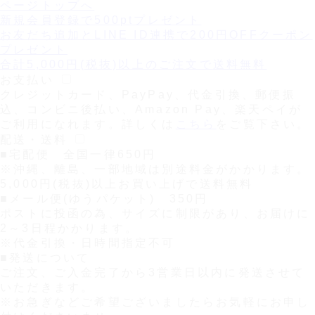
ページトップへ
新規会員登録で
500
ptプレゼント
お友だち追加とLINE ID連携で
200円OFFクーポン
プレゼント
合計5,000円(税抜)以上のご注文で
送料無料
お支払い
クレジットカード、PayPay、代金引換、郵便振
込、コンビニ後払い、Amazon Pay、楽天ペイが
ご利用になれます。詳しくは
こちら
をご覧下さい。
配送・送料
■宅配便 全国一律650円
※沖縄、離島、一部地域は別途料金がかかります。
5,000円(税抜)以上お買い上げで
送料無料
■メール便(ゆうパケット) 350円
ポストに投函の為、サイズに制限があり、お届けに
2～3日程かかります。
※代金引換・日時間指定不可
■発送について
ご注文、ご入金完了から3営業日以内に発送させて
いただきます。
※お急ぎなどご希望ございましたらお気軽にお申し