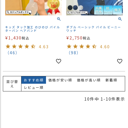
キッズ タック加工 のびのび パイル
ダブル ベーシック パイル ビーニー
ターバン ヘアバンド
ワッチ
¥
1,430
¥
2,750
税込
税込
4.63
4.60
（46）
（98）
おすすめ順
価格が安い順
価格が高い順
新着順
並び替
え
レビュー順
10
件中
1
-
10
件表示