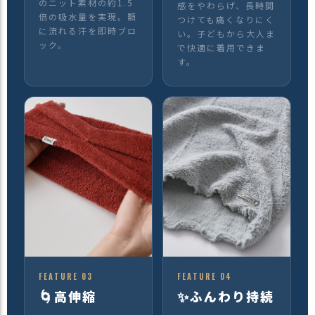
のニット素材の約1.5
感をやわらげ、長時間
倍の吸水量を実現。額
つけても痛くなりにく
に流れる汗を即時ブロ
い。子どもから大人ま
ック。
で快適に着用できま
す。
FEATURE 03
FEATURE 04
🌀
✨
高伸縮
ふんわり持続