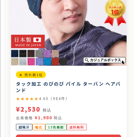
★ 売れ筋1位
タック加工 のびのび パイル ターバン ヘアバ
ンド
★★★★★
4.60（984件）
¥2,530
税込
¥1,980
会員価格
税込
超吸汗
幅広
13色展開
送料無料