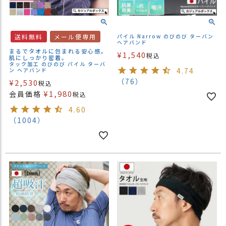
送料無料
メール便専用
パイル Narrow のびのび ターバン
ヘアバンド
まるでタオルに包まれる安心感。
¥
1,540
税込
肌にしっかり密着。
タック加工 のびのび パイル ターバ
4.74
ン ヘアバンド
（76）
¥
2,530
税込
¥
1,980
会員価格
税込
4.60
（1004）