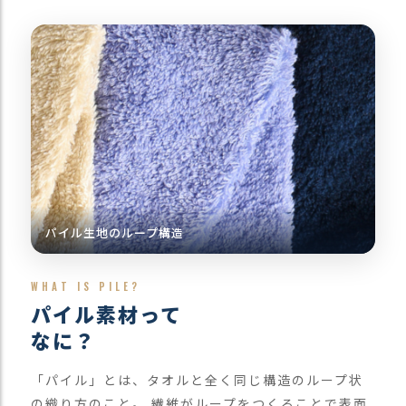
ス
タ
ッ
フ
小
話
返
品
・
交
換
パイル生地のループ構造
無
料
キ
WHAT IS PILE?
ャ
パイル素材って
ン
ペ
なに？
ー
ン
「パイル」とは、タオルと全く同じ構造のループ状
の織り方のこと。 繊維がループをつくることで表面