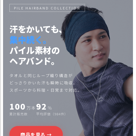
）
PILE HAIRBAND COLLECTION
商
品
汗をかいても、
カ
テ
集中続く。
ゴ
パイル素材の
リ
ヘアバンド。
閲
覧
履
タオルと同じループ織り構造が
歴
どっさりかいた汗も瞬時に吸収。
スポーツから料理・日常まで対応。
買
い
100
92
物
万本
％
か
累計販売数
平均評価（984件）
ご
新
商品を見る →
作