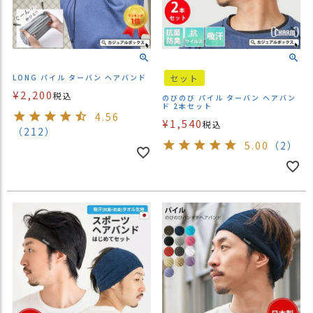
LONG パイル ターバン ヘアバンド
セット
¥
2,200
税込
のびのび パイル ターバン ヘアバン
ド 2本セット
4.56
¥
1,540
税込
（212）
5.00
（2）