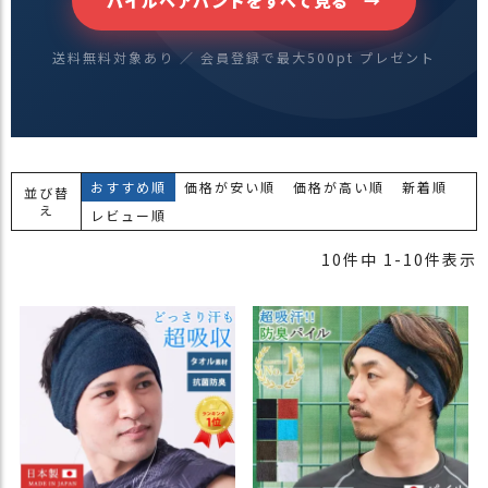
パイルヘアバンドをすべて見る
送料無料対象あり ／ 会員登録で最大500pt プレゼント
おすすめ順
価格が安い順
価格が高い順
新着順
並び替
え
レビュー順
10
件中
1
-
10
件表示