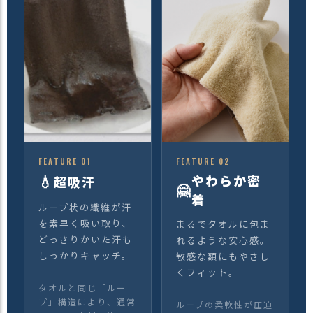
FEATURE 01
FEATURE 02
💧
やわらか密
超吸汗
🤗
着
ループ状の繊維が汗
を素早く吸い取り、
まるでタオルに包ま
どっさりかいた汗も
れるような安心感。
しっかりキャッチ。
敏感な額にもやさし
くフィット。
タオルと同じ「ルー
プ」構造により、通常
ループの柔軟性が圧迫