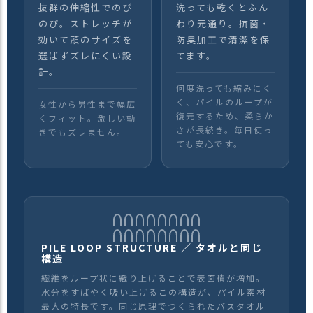
抜群の伸縮性でのび
洗っても乾くとふん
のび。ストレッチが
わり元通り。抗菌・
効いて頭のサイズを
防臭加工で清潔を保
選ばずズレにくい設
てます。
計。
何度洗っても縮みにく
く、パイルのループが
女性から男性まで幅広
復元するため、柔らか
くフィット。激しい動
さが長続き。毎日使っ
きでもズレません。
ても安心です。
PILE LOOP STRUCTURE ／ タオルと同じ
構造
繊維をループ状に織り上げることで表面積が増加。
水分をすばやく吸い上げるこの構造が、パイル素材
最大の特長です。同じ原理でつくられたバスタオル