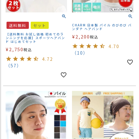
送料無料
セット
CHARM 日本製 パイル のびのび バ
ンダナ ヘアバンド
【送料無料 お試し価格 初めてのラ
¥
2,200
税込
ンニングを応援】スポーツヘアバン
ド はじめてセット
4.70
¥
2,750
税込
（10）
4.72
（57）