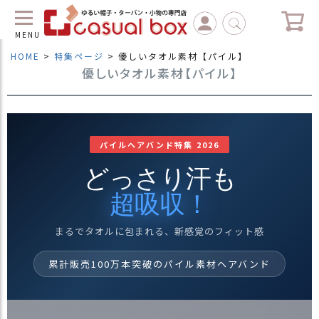
MENU
HOME
特集ページ
優しいタオル素材【パイル】
優しいタオル素材【パイル】
C
L
O
S
E
パイルヘアバンド特集 2026
マ
どっさり汗も
イ
ペ
超吸収！
ー
ジ
（
まるでタオルに包まれる、新感覚のフィット感
新
規
累計販売100万本突破のパイル素材ヘアバンド
会
員
登
録