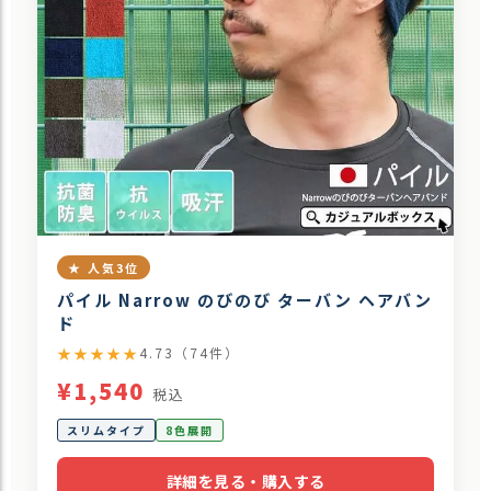
★ 人気3位
パイル Narrow のびのび ターバン ヘアバン
ド
★★★★★
4.73（74件）
¥1,540
税込
スリムタイプ
8色展開
詳細を見る・購入する