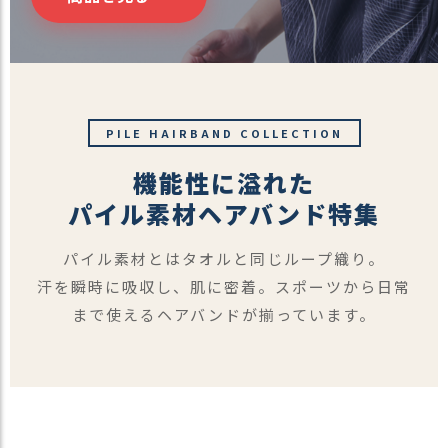
商
品
ラ
ッ
ピ
PILE HAIRBAND COLLECTION
ン
グ
機能性に溢れた
お
パイル素材
ヘアバンド特集
客
様
パイル素材とはタオルと同じループ織り。
の
お
汗を瞬時に吸収し、肌に密着。スポーツから日常
声
まで使えるヘアバンドが揃っています。
Instagram
Youtube