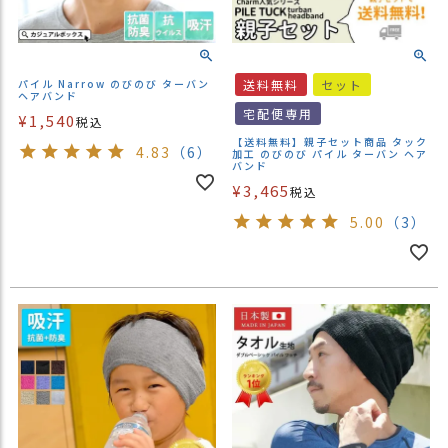
パイル Narrow のびのび ターバン
送料無料
セット
ヘアバンド
宅配便専用
¥
1,540
税込
【送料無料】親子セット商品 タック
4.83
（6）
加工 のびのび パイル ターバン ヘア
バンド
¥
3,465
税込
5.00
（3）