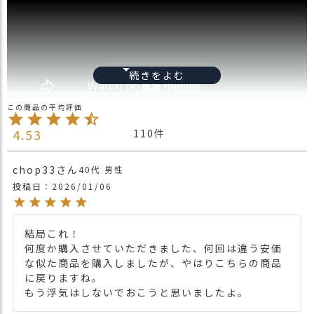
ス
タ
ッ
フ
小
話
返
品
4.53
110
・
交
換
chop33
40代
男性
無
投稿日
2026/01/06
料
キ
ャ
結局これ！

ン
何度か購入させていただきました、何回は違う安価
ペ
な似た商品を購入しましたが、やはりこちらの商品
ー
に戻りますね。

ン
もう浮気はしないでおこうと思いましたよ。
フリーサイズ【約54cm-約60cm】