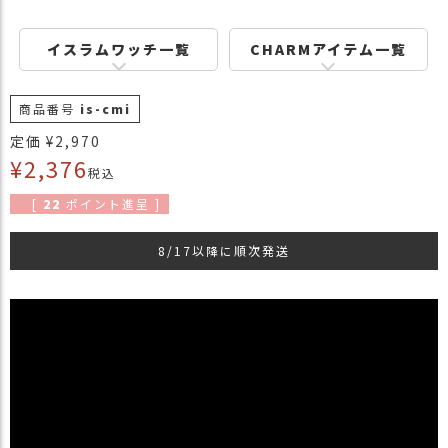
商
品
イスラムワッチ一覧
CHARMアイテム一覧
ラ
ッ
商品番号
is-cmi
ピ
ン
定価
¥
2,970
グ
¥
2,376
税込
お
[
22
ポイント進呈 ]
客
様
8/17以降に順次発送
の
お
声
Instagram
Youtube