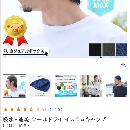
）
商
品
カ
テ
ゴ
リ
閲
覧
履
歴
買
い
物
か
4.53
（110）
ご
吸水+速乾 クールドライ イスラムキャップ
新
COOLMAX
作