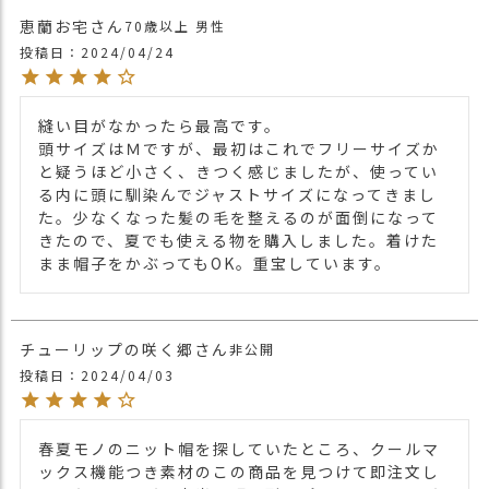
す。
恵蘭お宅
70歳以上
男性
投稿日
2024/04/24
・長時間濡れたままで重ねて置いたり、汗
や雨などでぬれた時は他の衣料等に
移染する場合がございますのでお気を付け
縫い目がなかったら最高です。

注意点
下さい。
頭サイズはＭですが、最初はこれでフリーサイズか
・多少実際のカラーと異なる場合がござい
と疑うほど小さく、きつく感じましたが、使ってい
ます。ご不安な事などございましたらお気
る内に頭に馴染んでジャストサイズになってきまし
軽にお問い合わせ下さい。
た。少なくなった髪の毛を整えるのが面倒になって
きたので、夏でも使える物を購入しました。着けた
関連商品
他のイスラムキャップは
コチラ⇒
まま帽子をかぶってもOK。重宝しています。
【カラー バリエーション】
・ブラック 黒色 BLACK
カラー
・グレー 灰色 GRAY
チューリップの咲く郷
非公開
・ネイビー 紺色 NAVY
投稿日
2024/04/03
春夏モノのニット帽を探していたところ、クールマ
ックス機能つき素材のこの商品を見つけて即注文し