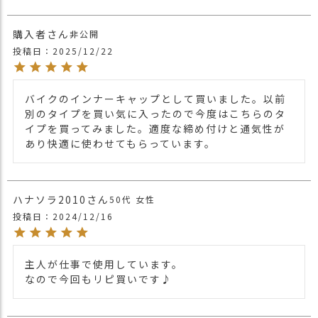
＊入荷時期により生産国が異なります。
サイズ
その為サイズが若干異なりますのでご了承
ください。
購入者
非公開
投稿日
2025/12/22
素材
コットン(綿)
50% ポリエステル50％
ブランド
CHARM
バイクのインナーキャップとして買いました。以前
別のタイプを買い気に入ったので今度はこちらのタ
スポーツウェアやバイクウェアなどに広く
イプを買ってみました。適度な締め付けと通気性が
採用されている【クールマックス】素材を
あり快適に使わせてもらっています。
使用したイスラムワッチ。
綿素材よりも約５倍の速さで汗を吸収・蒸
散し、体の快適な湿度を保持し体温を調節
ハナソラ2010
50代
女性
してくれる新素材技術を利用。
投稿日
2024/12/16
夏はさらりと快適さを保ってくれるのはも
商品詳細
ちろん、冬はドライでいつもふんわりとし
た被り心地なだけでなく特殊な繊維構造に
主人が仕事で使用しています。

より暖かさも保ってくれます。
なので今回もリピ買いです♪
伸縮性があり薄手なのに透けにくく一枚で
かぶるのはもちろん、ヘルメットやハット
などのインナー帽子としてもおすすめで