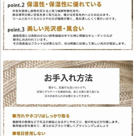
ス
タ
ッ
フ
小
話
返
品
・
交
換
無
料
キ
ャ
ン
ペ
ー
ン