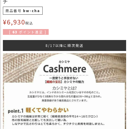
チ
商
商品番号
bw-cha
品
¥
6,930
ラ
税込
ッ
[
63
ポイント進呈 ]
ピ
ン
8/17以降に順次発送
グ
お
客
様
の
お
声
Instagram
Youtube