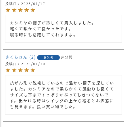
投稿日
2025/01/17
や雨などでぬれた時は他の衣料等に移染す
る場合がございますのでお気を付け下さ
注意点
い。
カシミヤの帽子が欲しくて購入しました。

・多少実際のカラーと異なる場合がござい
軽くて暖かくて良かったです。

ます。ご不安な事などございましたらお気
寝る時にも活躍してくれますよ。
軽にお問い合わせ下さい。
他の人気ビックワッチは
こちら
関連商品
ニット帽TOPは
こちら
さくら
2
非公開
購入者
【カラー バリエーション】
投稿日
2023/01/20
・ブラック 黒色 BLACK
カラー
・ベージュ 薄茶色 BEIGE
・グレー 灰色 GRAY
抗がん剤で脱毛しているので温かい帽子を探してい
・エンジ 紅色 DEEPRED
ました。カシミアなので柔らかくて肌触りも良くて
サイズも耳まですっぽりかぶってもきつくないで
す。出かける時はウイッグの上から被るとお洒落に
も見えます。良い買い物でした。