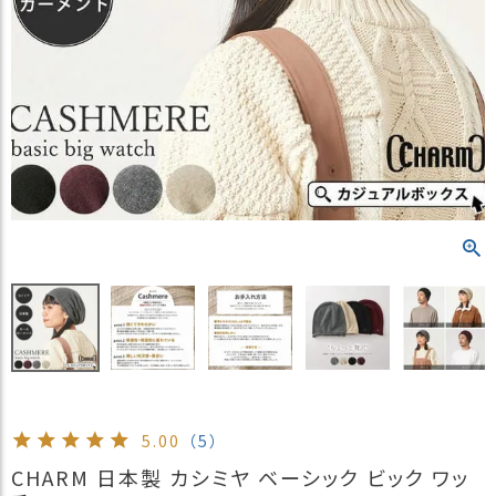
）
商
品
カ
テ
ゴ
リ
閲
覧
履
歴
買
い
物
か
ご
5.00
（5）
新
CHARM 日本製 カシミヤ ベーシック ビック ワッ
作