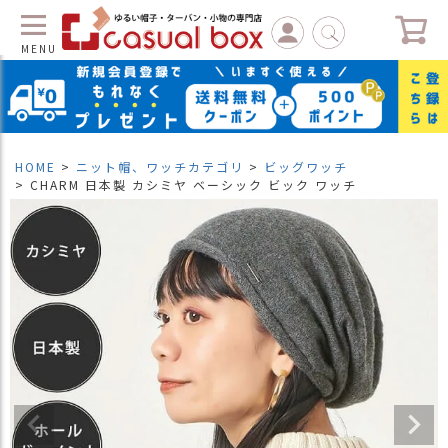
MENU
C
L
O
S
HOME
ニット帽、ワッチカテゴリ
ビッグワッチ
E
CHARM 日本製 カシミヤ ベーシック ビック ワッチ
マ
イ
ペ
ー
ジ
（
新
規
会
員
登
録