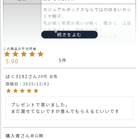
カジュアルボックスならではのゆるいカシ
ミヤ帽子。
毛が細く密度が高いが軽く、暖かく、上品
な光沢もあり、肌触りが良く
「繊維の宝石」とよばれるカシミヤ。
保温性と保湿性に優れた防寒にもピッタリ
なカシミヤ帽子です。
ゆったりとかぶれるサイズ感に、軽さがポ
5.00
5
イント。
商品詳細
高度な技術を使い、高級に仕上げた日本製
ばく3192
20代
女性
ビックワッチ。
投稿日
2025/12/02
ホールガーメント横編機を使い編み上げる
ことで
生地の伸縮性を損なう縫い目を省き、ごわ
プレゼントで買いました。

つき感をなくし、
まだ渡せてないですが喜んでもらえるといいです
よりよい着心地を実現。
途切れのない・継ぎ目のない・縫い目のな
い、無縫製帽子。
購入者
非公開
・長時間濡れたままで重ねて置いたり、汗