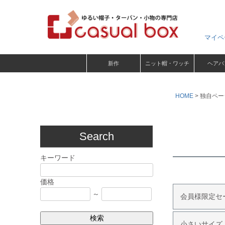
マイペ
新作
ニット帽・ワッチ
ヘアバ
HOME
独自ペー
Search
キーワード
価格
～
会員様限定セ
検索
小さいサイズ