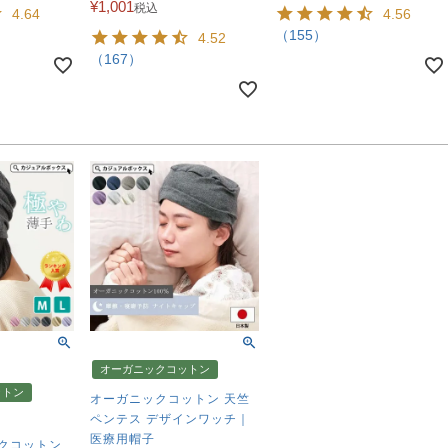
¥
1,001
税込
4.64
4.56
（155）
4.52
（167）
オーガニックコットン
ットン
オーガニックコットン 天竺
ペンテス デザインワッチ｜
医療用帽子
ックコットン