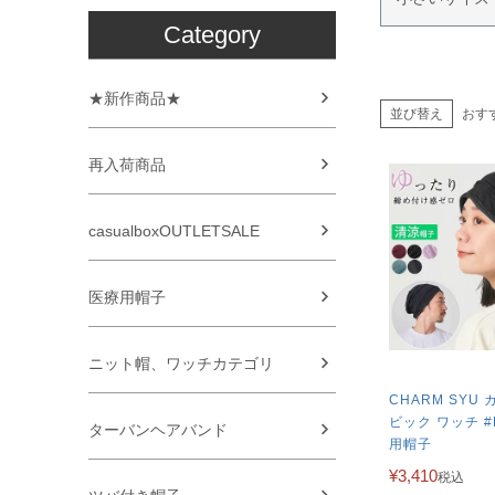
Category
★新作商品★
並び替え
おす
再入荷商品
casualboxOUTLETSALE
医療用帽子
ニット帽、ワッチカテゴリ
CHARM SYU
ビック ワッチ #
ターバンヘアバンド
用帽子
¥
3,410
税込