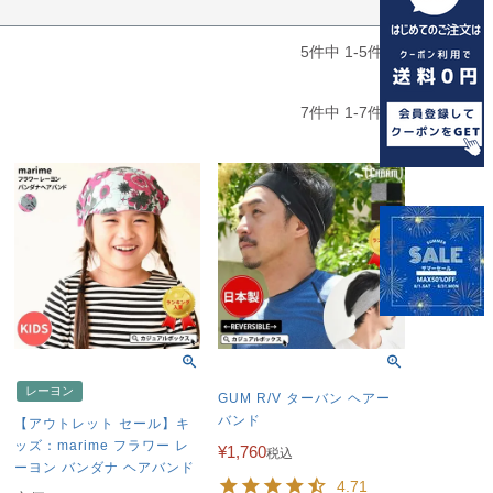
5
件中
1
-
5
件表示
7
件中
1
-
7
件表示
レーヨン
GUM R/V ターバン ヘアー
バンド
【アウトレット セール】キ
ッズ：marime フラワー レ
¥
1,760
税込
ーヨン バンダナ ヘアバンド
4.71