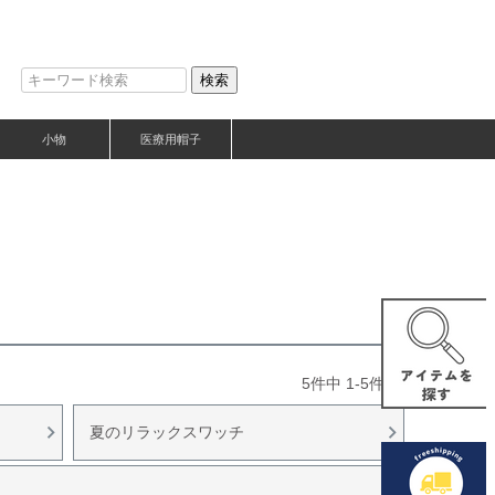
検索
小物
医療用帽子
5
件中
1
-
5
件表示
夏のリラックスワッチ