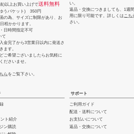
い。
送料無料
(税抜)以上お買い上げで
返品・交換につきましても、1週
ゆうパケット) 350円
用に限り可能です。詳しくは
こち
函の為、サイズに制限があり、お
さい。
3日程かかります。
・日時間指定不可
いて
入金完了から3営業日以内に発送さ
きます。
どご希望ございましたらお気軽に
くださいませ。
ちら
をご覧下さい。
ジ
サポート
録
ご利用ガイド
配送・送料について
ウント紹介
お支払いについて
ジン購読
返品・交換について