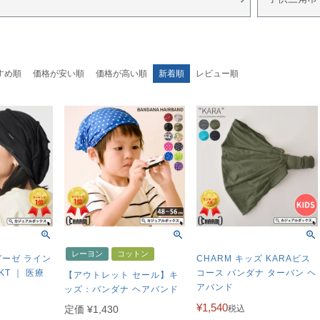
すめ順
価格が安い順
価格が高い順
新着順
レビュー順
レーヨン
コットン
 ガーゼ ライン
CHARM キッズ KARAビス
KT ｜ 医療
コース バンダナ ターバン ヘ
【アウトレット セール】キ
アバンド
ッズ：バンダナ ヘアバンド
¥
1,540
定価
¥
1,430
税込