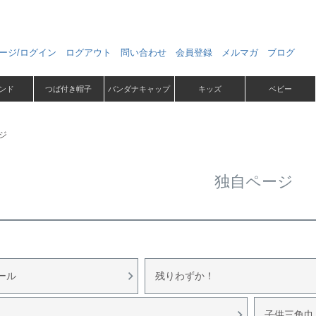
ージ/ログイン
ログアウト
問い合わせ
会員登録
メルマガ
ブログ
ンド
つば付き帽子
バンダナキャップ
キッズ
ベビー
ジ
独自ページ
ール
残りわずか！
子供三角巾