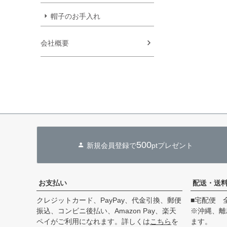
帽子のお手入れ
会社概要
500
新規会員登録で
ptプレゼント
お支払い
配送・送
クレジットカード、PayPay、代金引換、郵便
■宅配便 
振込、コンビニ後払い、Amazon Pay、楽天
※沖縄、離
ペイがご利用になれます。詳しくは
こちら
を
ます。