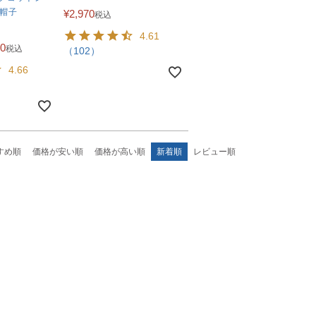
用帽子
¥
2,970
税込
4.61
90
税込
（102）
4.66
すめ順
価格が安い順
価格が高い順
新着順
レビュー順