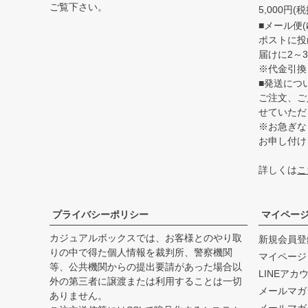
ご覧下さい。
5,000円
■メール便(
ポストに投
届けに2～
※代金引換
■発送につ
ご注文、ご
せていただ
※お急ぎな
お申し付け
詳しくは
こ
プライバシーポリシー
マイペー
カジュアルボックスでは、お客様とのやり取
新規会員登
りの中で得た個人情報を裁判所、警察機関
マイページ
等、公共機関からの提出要請があった場合以
LINEアカ
外の第三者に譲渡または利用することは一切
メールマガ
ありません。