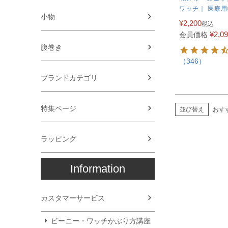
ワッチ｜ 医療
小物
¥
2,200
税込
¥
2,0
会員価格
腹巻き
（346）
ブランドカテゴリ
特集ページ
並び替え
おす
ラッピング
Information
カスタマーサービス
ビーニー・ワッチかぶり方講座