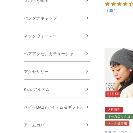
ツバ付き帽子
（394）
バンダナキャップ
ネックウォーマー
ヘアアクセ、カチューシャ
アクセサリー
Kids アイテム
ベビーBABYアイテム＆ギフト♪
送料無料
オーガニックコ
メール便専用
アームカバー
MIX オーガニ