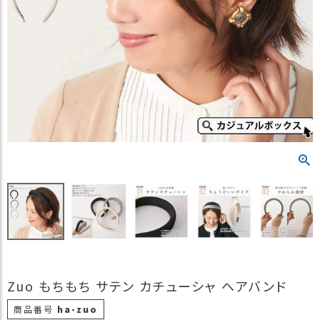
）
商
品
カ
テ
ゴ
リ
閲
覧
履
歴
買
い
物
か
ご
Zuo もちもち サテン カチューシャ ヘアバンド
新
商品番号
ha-zuo
作