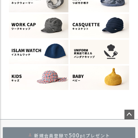
ペー
ジト
500
新規会員登録で
ptプレゼント
ップ