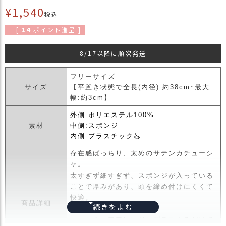
¥
1,540
商
税込
品
[
14
ポイント進呈 ]
ラ
ッ
8/17以降に順次発送
ピ
ン
フリーサイズ
グ
サイズ
【平置き状態で全長(内径):約38cm･最大
幅:約3cm】
お
客
外側:ポリエステル100%
様
素材
中側:スポンジ
の
内側:プラスチック芯
お
声
存在感ばっちり、太めのサテンカチューシ
ャ。
太すぎず細すぎず、スポンジが入っている
Instagram
ことで厚みがあり、頭を締め付けにくくて
快適。
商品詳細
軽くてソフトな着け心地。
Youtube
いつものヘアアレンジにプラスするだけで