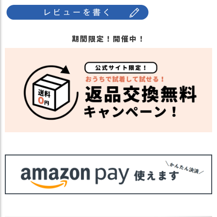
ス
雰囲気が変わります。
タ
普段使いはもちろんおでかけシーンにもお
ッ
ススメです。
フ
期間限定！開催中！
・長時間濡れたままで重ねて置いたり、汗
小
や雨などでぬれた時は他の衣料等に
話
移染する場合がございますのでお気を付け
注意点
下さい。
返
・多少実際のカラーと異なる場合がござい
品
ます。ご不安な事などございましたらお気
・
軽にお問い合わせ下さい。
交
換
他のカチューシャ、ターバン は
こちら
無
関連商品
他の人気小物は
こちら
料
キ
【カラー バリエーション】
ャ
・ブラック 黒色 BLACK
カラー
ン
・グレー 灰色 GRAY
ペ
・ホワイト 白色 WHITE
ー
ン