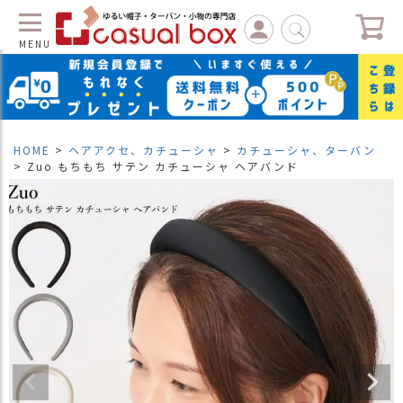
MENU
C
L
O
S
HOME
ヘアアクセ、カチューシャ
カチューシャ、ターバン
E
Zuo もちもち サテン カチューシャ ヘアバンド
マ
イ
ペ
ー
ジ
（
新
規
会
員
登
録