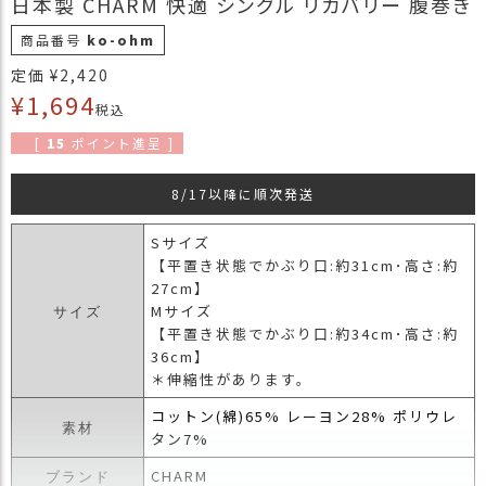
日本製 CHARM 快適 シングル リカバリー 腹巻き
商
商品番号
ko-ohm
品
定価
¥
2,420
ラ
¥
1,694
ッ
税込
ピ
[
15
ポイント進呈 ]
ン
グ
8/17以降に順次発送
お
客
Sサイズ
様
【平置き状態でかぶり口:約31cm･高さ:約
の
27cm】
お
Mサイズ
サイズ
声
【平置き状態でかぶり口:約34cm･高さ:約
36cm】
＊伸縮性があります。
Instagram
コットン(綿)65% レーヨン28% ポリウレ
素材
タン7%
Youtube
CHARM
ブランド