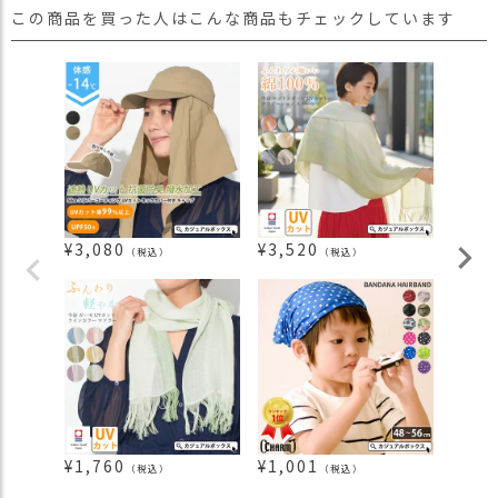
この商品を買った人はこんな商品もチェックしています
¥
3,080
¥
3,520
¥
3,9
（税込）
（税込）
¥
1,760
¥
1,001
¥
1,6
（税込）
（税込）