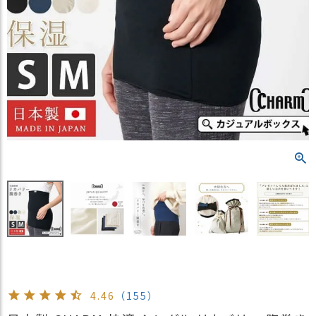
）
商
品
カ
テ
ゴ
リ
閲
覧
履
歴
買
い
物
か
ご
4.46
（155）
新
作