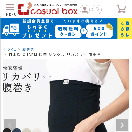
MENU
C
L
O
S
HOME
腹巻き
E
日本製 CHARM 快適 シングル リカバリー 腹巻き
マ
イ
ペ
ー
ジ
（
新
規
会
員
登
録