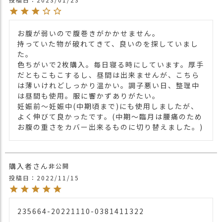
お腹を包み込むことで、冷えから守る効果
があるので、妊婦さんにもおススメです。
2025/1/23
お腹が弱いので腹巻きがかかせません。

今まで販売していたサイズは【Mサイズ】
持っていた物が破れてきて、良いのを探していまし
です。
た。

2024/9/1
色ちがいで2枚購入。毎日寝る時にしています。厚手
生地が変更になりました。
だともこもこするし、昼間は出来ませんが、こちら
は薄いけれどしっかり温かい。調子悪い日、整理中
・長時間濡れたままで重ねて置いたり、汗
は昼間も使用。服に響かずありがたい。

や雨などでぬれた時は他の衣料等に
妊娠前～妊娠中(中期頃まで)にも使用しましたが、
移染する場合がございますのでお気を付け
よく伸びて良かったです。(中期～臨月は腰痛のため
注意点
下さい。
お腹の重さをカバー出来るものに切り替えました。)
・多少実際のカラーと異なる場合がござい
ます。ご不安な事などございましたらお気
軽にお問い合わせ下さい。
他の小物は
こちら
関連商品
購入者
非公開
投稿日
2022/11/15
【カラー バリエーション】
・ブラック 黒色 BLACK
カラー
・グレーホワイト 灰色 GRAY WHITE
235664-20221110-0381411322
・ネイビー 紺色 NAVY