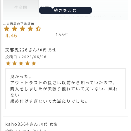
ス
日本
生産国
タ
ッ
ワンサイズ小さめの腹巻きが登場。2サイ
フ
ズ揃えました。
小
夏涼しく冬暖かい素材を使用した腹巻き。
話
4.46
155
オールシーズンしっとりなめらか保湿…コ
ラーゲン（動物性たんぱく質）とセルロー
返
ス（植物由来繊維）の良さを1つに合わせ
天邪鬼226
50代
男性
品
たハイブリッドレーヨン素材を使用したイ
投稿日
2023/06/06
・
ンナーができました。
交
薄手でありながら保温性に優れ、肌触りが
換
よく柔らかいため、長時間の使用でもスト
無
良かった。

レスを感じにくいデザイン。
料
アウトトラストの良さは以前から知っていたので、
季節問わず1年を通して、体温の調整を助
キ
購入をしましたが矢張り優れていてズレない、蒸れ
け、快適な着心地を提供します。
ャ
ない

商品詳細
シンプルなデザインで、どんな服装にも合
ン
締め付けすぎないで大当たりでした。
わせやすく、日常生活のさまざまなシーン
ペ
で活躍します。
ー
また、ウエストウォーマーとしても機能
ン
し、軽い運動時にもずれにくいのが特徴で
kaho3564
30代
女性
す。
投稿日
2023/01/23