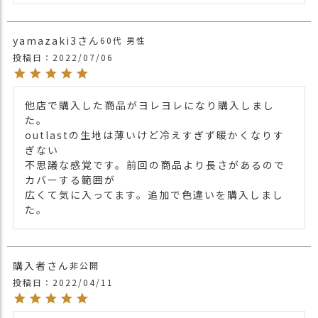
・ホワイト 白色 WHITE
yamazaki3
60代
男性
投稿日
2022/07/06
他店で購入した商品がヨレヨレになり購入しまし
た。

outlastの生地は薄いけど冷えすぎず暖かくなりす
ぎない

不思議な感覚です。前回の商品より長さがあるので
カバーする範囲が

広くて気に入ってます。追加で色違いを購入しまし
た。
購入者
非公開
投稿日
2022/04/11