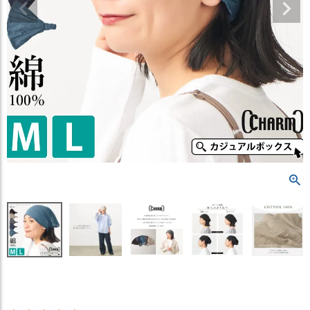
）
商
品
カ
テ
ゴ
リ
閲
覧
履
歴
買
い
物
か
ご
新
作