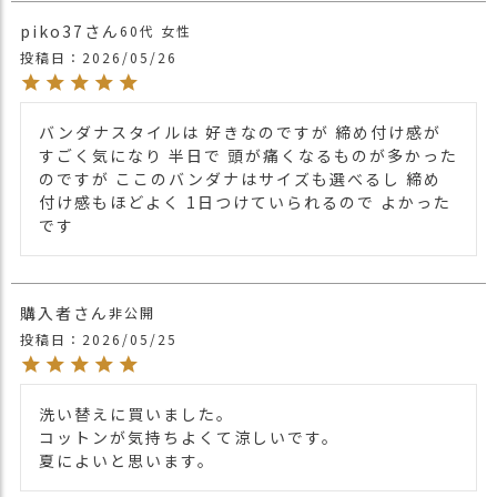
piko37
60代
女性
他の人気ルーズターバンは
こちら
投稿日
関連商品
2026/05/26
ターバン・ターバンヘアバンドTOPは
こち
ら
【カラー バリエーション】
バンダナスタイルは 好きなのですが 締め付け感が
・ブラック 黒色 BLACK
すごく気になり 半日で 頭が痛くなるものが多かった
・ベージュ 薄茶色 BEIGE
のですが ここのバンダナはサイズも選べるし 締め
カラー
・ダークグレー 灰色 DARK GRAY
付け感もほどよく 1日つけていられるので よかった
・ネイビー 紺色 NAVY
です
・マリンブルー 青色 MARINE BLUE
購入者
非公開
投稿日
2026/05/25
洗い替えに買いました。

コットンが気持ちよくて涼しいです。

夏によいと思います。