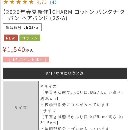
4.75
（4）
商
【2026年春夏新作】CHARM コットン バンダナ タ
品
ーバン ヘアバンド (25-A)
ラ
商品番号
th25-a
ッ
ピ
NEW
コットン
ン
グ
¥
1,540
税込
お
[
14
ポイント進呈 ]
客
様
8/17以降に順次発送
の
お
Mサイズ
声
【平置き状態でかぶり口:約27.5cm･高さ:
約30cm】
Instagram
＊後頭部部分にゴムが入っています
サイズ
Lサイズ
【平置き状態でかぶり口:約29cm･高さ:約
Youtube
31.5cm】
＊後頭部部分にゴムが入っています