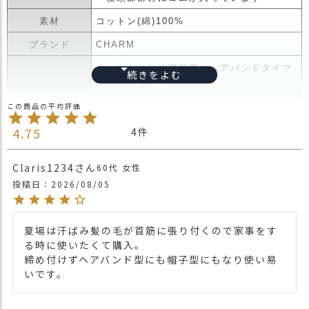
ス
タ
素材
コットン(綿)100%
ッ
ブランド
CHARM
フ
小
さっとかぶれて簡単楽々ヘアバンドタイプ
話
のバンダナ。
ゴムタイプなので伸縮性もありかぶりやす
返
くアレンジも自由自在。
品
商品詳細
クシュっと縮めてカチューシャ風にかぶっ
4.75
4
・
たり、生地を広げると後頭部まで広がり三
交
角巾としても使えます。
換
Claris1234
60代
女性
2サイズ展開でゴムも入っているので、頭
無
投稿日
2026/08/05
のサイズを気にせず使っていただけます。
料
キ
・長時間濡れたままで重ねて置いたり、汗
ャ
夏場は汗ばみ髪の毛が首筋に張り付くので家事をす
や雨などでぬれた時は他の衣料等に移染す
ン
る時に使いたくて購入。

る場合がございますのでお気を付け下さ
ペ
締め付けずヘアバンド型にも帽子型にもなり使い易
注意点
い。
ー
いです。
・多少実際のカラーと異なる場合がござい
ン
ます。ご不安な事などございましたらお気
軽にお問い合わせ下さい。