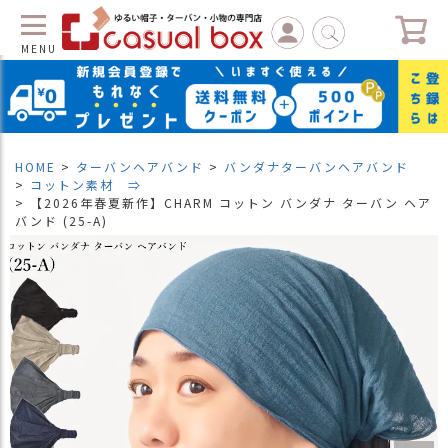
MENU
C
L
O
S
HOME
ターバンヘアバンド
バンダナターバンヘアバンド
E
コットン素材 ⇒
【2026年春夏新作】CHARM コットン バンダナ ターバン ヘア
マ
バンド (25-A)
イ
ペ
ー
ジ
（
新
規
会
員
登
録