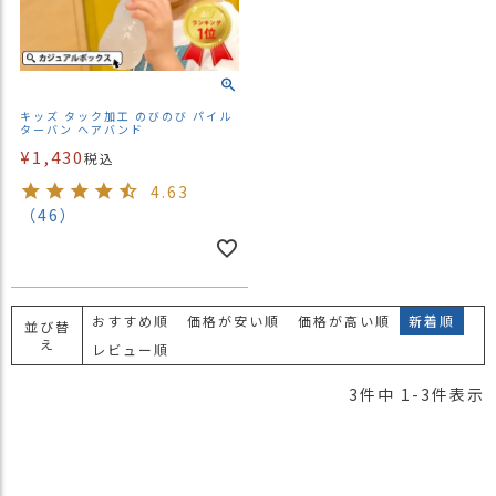
商
品
ラ
ッ
キッズ タック加工 のびのび パイル
ピ
ターバン ヘアバンド
ン
¥
1,430
税込
グ
4.63
（46）
お
客
様
の
お
おすすめ順
価格が安い順
価格が高い順
新着順
並び替
声
え
レビュー順
3
件中
1
-
3
件表示
Instagram
Youtube