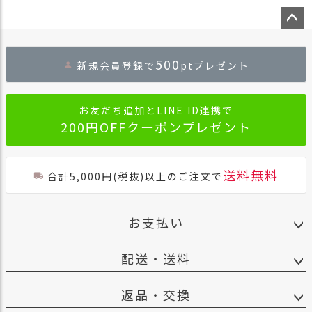
ス
タ
ッ
ペー
フ
ジト
500
新規会員登録で
ptプレゼント
小
ップ
話
へ
返
お友だち追加とLINE ID連携で
品
200円OFFクーポンプレゼント
・
交
換
送料無料
合計5,000円(税抜)以上のご注文で
無
料
キ
お支払い
ャ
ン
ペ
配送・送料
ー
ン
返品・交換