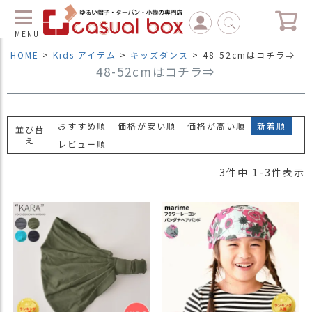
MENU
HOME
Kids アイテム
キッズダンス
48-52cmはコチラ⇒
48-52cmはコチラ⇒
C
L
O
S
E
おすすめ順
価格が安い順
価格が高い順
新着順
並び替
え
レビュー順
マ
イ
3
件中
1
-
3
件表示
ペ
ー
ジ
（
新
規
会
員
登
録