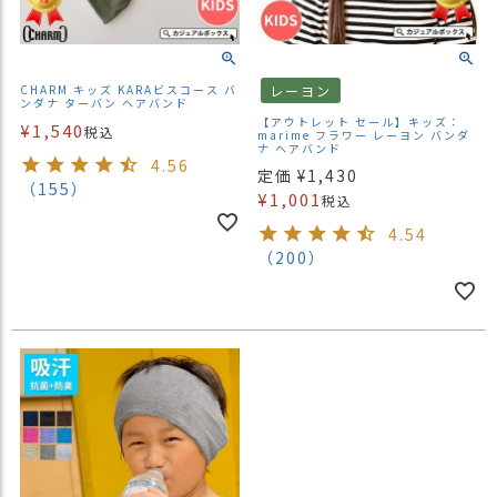
）
商
品
CHARM キッズ KARAビスコース バ
レーヨン
ンダナ ターバン ヘアバンド
カ
【アウトレット セール】キッズ：
¥
1,540
テ
税込
marime フラワー レーヨン バンダ
ナ ヘアバンド
ゴ
4.56
定価
¥
1,430
リ
（155）
¥
1,001
税込
閲
4.54
覧
（200）
履
歴
買
い
物
か
ご
新
作