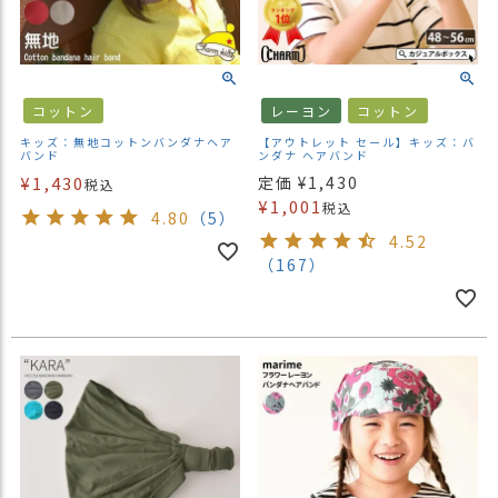
）
商
品
カ
コットン
レーヨン
コットン
テ
キッズ：無地コットンバンダナヘア
【アウトレット セール】キッズ：バ
ゴ
バンド
ンダナ ヘアバンド
リ
¥
1,430
定価
¥
1,430
税込
¥
1,001
税込
4.80
（5）
閲
4.52
覧
（167）
履
歴
買
い
物
か
ご
新
作