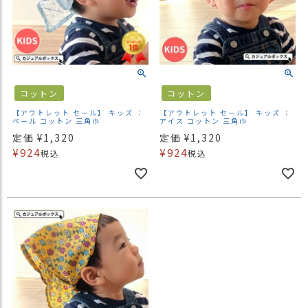
ス
タ
ッ
フ
小
話
コットン
コットン
返
【アウトレット セール】 キッズ ：
【アウトレット セール】 キッズ ：
品
ペール コットン 三角巾
アイス コットン 三角巾
・
定価
¥
1,320
定価
¥
1,320
交
¥
924
¥
924
税込
税込
換
無
料
キ
ャ
ン
ペ
ー
ン