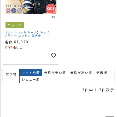
コットン
【アウトレット セール】キッズ ：
フラワー コットン 三角巾
定価
¥
1,320
¥
924
税込
おすすめ順
価格が安い順
価格が高い順
新着順
並び替
え
レビュー順
7
件中
1
-
7
件表示