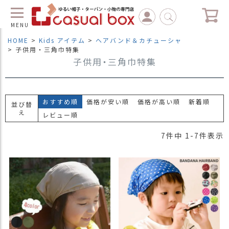
MENU
HOME
Kids アイテム
ヘアバンド＆カチューシャ
子供用・三角巾特集
子供用・三角巾特集
C
L
O
S
E
おすすめ順
価格が安い順
価格が高い順
新着順
並び替
マ
え
レビュー順
イ
ペ
7
件中
1
-
7
件表示
ー
ジ
（
新
規
会
員
登
録