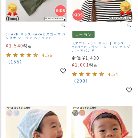
商
品
ラ
ッ
CHARM キッズ KARAビスコース バ
レーヨン
ピ
ンダナ ターバン ヘアバンド
ン
【アウトレット セール】キッズ：
¥
1,540
税込
marime フラワー レーヨン バンダ
グ
ナ ヘアバンド
4.56
定価
¥
1,430
お
（155）
¥
1,001
税込
客
様
4.54
の
（200）
お
声
Instagram
Youtube