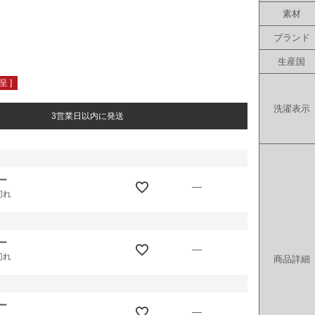
素材
ブランド
生産国
 ]
洗濯表示
3営業日以内に発送
ー
—
切れ
ー
—
切れ
商品詳細
ー
—