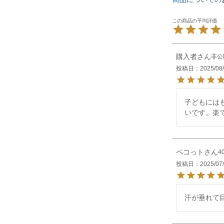
購入者
非公
投稿日
2025/08
子どもには
いです。楽
ペコっト
4
投稿日
2025/07
汗が垂れて