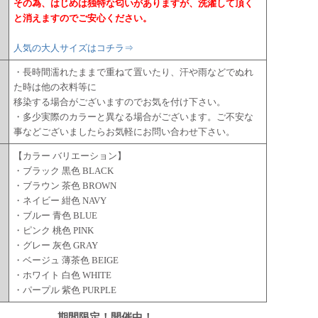
その為、はじめは独特な匂いがありますが、洗濯して頂く
と消えますのでご安心ください。
人気の大人サイズはコチラ⇒
・長時間濡れたままで重ねて置いたり、汗や雨などでぬれ
た時は他の衣料等に
移染する場合がございますのでお気を付け下さい。
・多少実際のカラーと異なる場合がございます。ご不安な
事などございましたらお気軽にお問い合わせ下さい。
【カラー バリエーション】
・ブラック 黒色 BLACK
・ブラウン 茶色 BROWN
・ネイビー 紺色 NAVY
・ブルー 青色 BLUE
・ピンク 桃色 PINK
・グレー 灰色 GRAY
・ベージュ 薄茶色 BEIGE
・ホワイト 白色 WHITE
・パープル 紫色 PURPLE
期間限定！開催中！