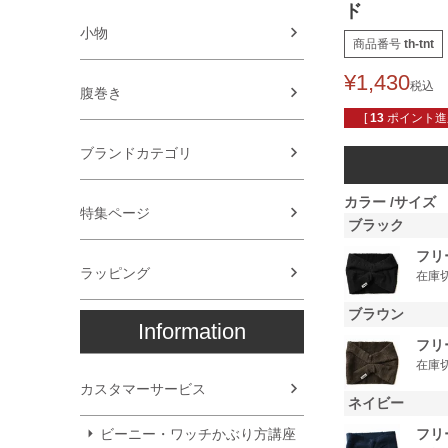
ド
小物
商品番号
th-tnt
¥
1,430
税込
腹巻き
[
13
ポイント進呈
ブランドカテゴリ
カラー
サイズ
特集ページ
ブラック
フリ
ラッピング
在庫
ブラウン
Information
フリ
在庫
カスタマーサービス
ネイビー
フリ
ビーニー・ワッチかぶり方講座