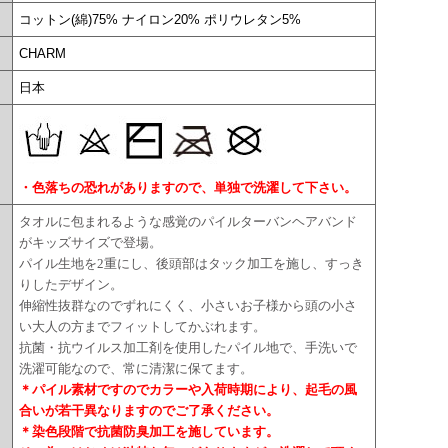
コットン(綿)75% ナイロン20% ポリウレタン5%
CHARM
日本
・色落ちの恐れがありますので、単独で洗濯して下さい。
タオルに包まれるような感覚のパイルターバンヘアバンド
がキッズサイズで登場。
パイル生地を2重にし、後頭部はタック加工を施し、すっき
りしたデザイン。
伸縮性抜群なのでずれにくく、小さいお子様から頭の小さ
い大人の方までフィットしてかぶれます。
抗菌・抗ウイルス加工剤を使用したパイル地で、手洗いで
洗濯可能なので、常に清潔に保てます。
＊パイル素材ですのでカラーや入荷時期により、起毛の風
合いが若干異なりますのでご了承ください。
＊染色段階で抗菌防臭加工を施しています。