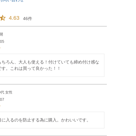
4.63
46
開
/05
もちろん、大人も使える！付けていても締め付け感な
です。これは買って良かった！！
0代
女性
/07
目に入るのを防止する為に購入。かわいいです。