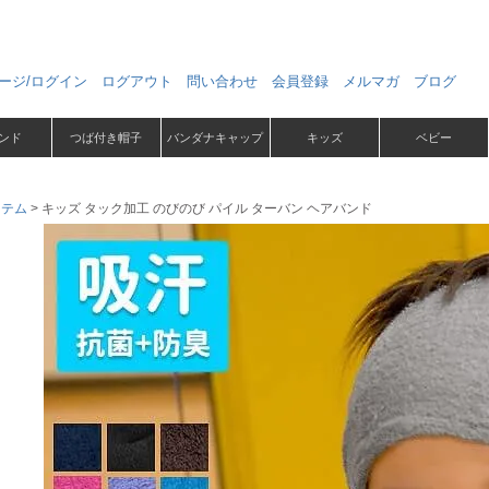
ージ/ログイン
ログアウト
問い合わせ
会員登録
メルマガ
ブログ
ンド
つば付き帽子
バンダナキャップ
キッズ
ベビー
イテム
キッズ タック加工 のびのび パイル ターバン ヘアバンド