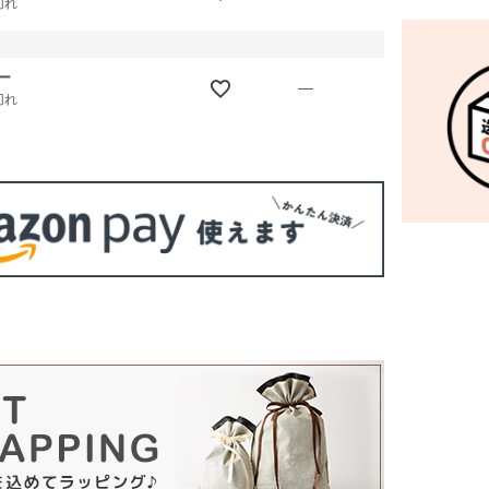
切れ
ー
—
切れ