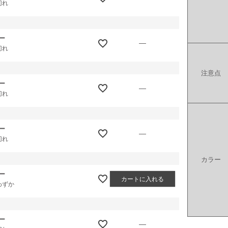
切れ
ー
—
切れ
注意点
ー
—
切れ
ー
—
切れ
カラー
ー
カートに入れる
わずか
ー
—