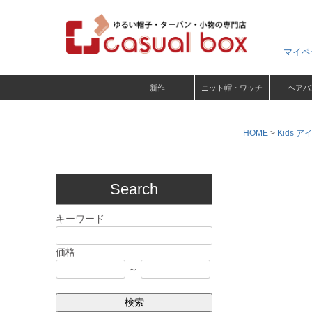
マイペ
新作
ニット帽・ワッチ
ヘアバ
HOME
Kids ア
Search
キーワード
価格
～
検索