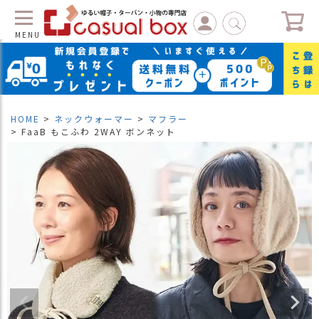
MENU
C
L
O
S
HOME
ネックウォーマー
マフラー
E
FaaB もこふわ 2WAY ボンネット
マ
イ
ペ
ー
ジ
（
新
規
会
員
登
録