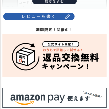
ス
コード：ポリエステル100%
タ
素材
■【シープボア】タイプ
ッ
ボア:ポリエステル100%
フ
コード：ポリエステル100%
小
フリース:ポリエステル94% ポリウレタン6%
話
期間限定！開催中！
もこもこふわふわのファーボンネット。
頭や耳をあたたかく包み込みヒモを結んで首に巻け
返
ばネックウォーマー代わりとしても使えます。
品
お出かけ中の寒さ対策も、オシャレなヘッドアクセ
・
商品詳
としても活躍します。
交
細
肌触りのいいファータイプと肌に触れる部分がフェ
換
ルトのボアタイプ。
無
あご紐で調節できるので、フィット感もあり、キャ
料
ップやニット帽など、普段お使いのアイテムにプラ
キ
スして使えます。
ャ
ン
・長時間濡れたままで重ねて置いたり、汗や雨など
ペ
でぬれた時は他の衣料等に移染する場合がございま
ー
すのでお気を付け下さい。
注意点
ン
・多少実際のカラーと異なる場合がございます。ご
不安な事などございましたらお気軽にお問い合わせ