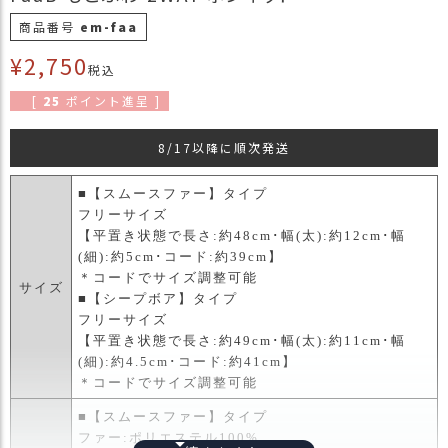
商
商品番号
em-faa
品
¥
2,750
税込
ラ
ッ
[
25
ポイント進呈 ]
ピ
ン
8/17以降に順次発送
グ
■【スムースファー】タイプ
お
フリーサイズ
客
【平置き状態で長さ:約48cm･幅(太):約12cm･幅
様
(細):約5cm･コード:約39cm】
の
＊コードでサイズ調整可能
お
サイズ
■【シープボア】タイプ
声
フリーサイズ
【平置き状態で長さ:約49cm･幅(太):約11cm･幅
Instagram
(細):約4.5cm･コード:約41cm】
＊コードでサイズ調整可能
■【スムースファー】タイプ
Youtube
ファー:ポリエステル100%