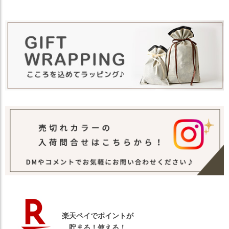
下さい。
他の人気ネックウォーマーは
こちら
関連商
品
他の人気小物は
こちら
【カラー バリエーション】
■ファータイプ
・【スムースファー】ブラック 黒色 BLACK
・【スムースファー】ベージュ 薄茶色 BEIGE
・【スムースファー】ダークグレー 灰色 DARK
GRAY
カラー
・【スムースファー】オフホワイト 白色 OFF
WHITE
■ボアタイプ
・【シープボア】ブラック 黒色 BLACK
・【シープボア】ブラウン 茶色 BROWN
・【シープボア】ダークグレー 灰色 DARK GRAY
・【シープボア】オフホワイト 白色 OFF WHITE