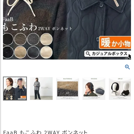
）
商
品
カ
テ
ゴ
リ
閲
覧
履
歴
買
い
物
か
ご
新
FaaB もこふわ 2WAY ボンネット
作