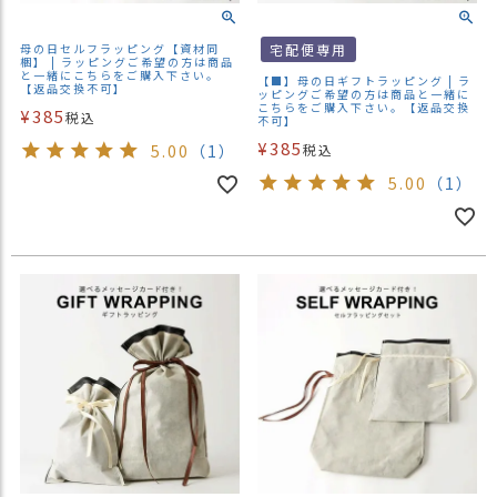
商
品
母の日セルフラッピング【資材同
宅配便専用
梱】 | ラッピングご希望の方は商品
と一緒にこちらをご購入下さい。
【■】母の日ギフトラッピング | ラ
ラ
【返品交換不可】
ッピングご希望の方は商品と一緒に
ッ
こちらをご購入下さい。【返品交換
¥
385
税込
不可】
ピ
¥
385
5.00
（1）
税込
ン
グ
5.00
（1）
お
客
様
の
お
声
Instagram
Youtube