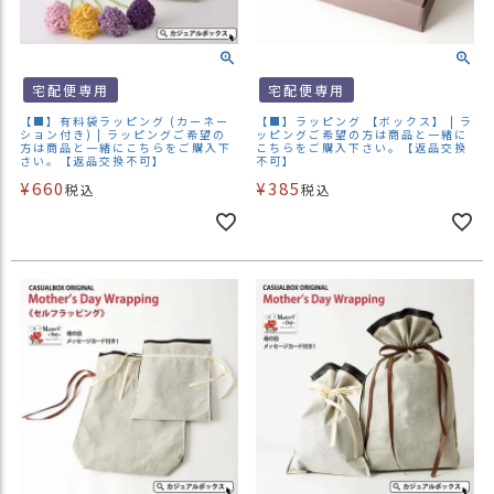
）
商
品
宅配便専用
宅配便専用
カ
【■】有料袋ラッピング (カーネー
【■】ラッピング 【ボックス】 | ラ
テ
ション付き) | ラッピングご希望の
ッピングご希望の方は商品と一緒に
方は商品と一緒にこちらをご購入下
こちらをご購入下さい。【返品交換
ゴ
さい。【返品交換不可】
不可】
リ
¥
660
¥
385
税込
税込
閲
覧
履
歴
買
い
物
か
ご
新
作