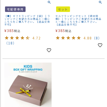
ス
タ
宅配便専用
セット
ッ
【■】ギフトラッピング【袋】 | ラ
セルフラッピングセット【資材同
フ
ッピングご希望の方は商品と一緒に
梱】 | ラッピングご希望の方は商品
こちらをご購入下さい。【返品交換
と一緒にこちらをご購入下さい。
小
不可】
【返品交換不可】
話
¥
385
¥
385
税込
税込
返
4.72
4.88
（8）
品
（18）
・
交
換
無
料
キ
ャ
ン
ペ
ー
ン