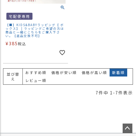
宅配便専用
【■】KIDS&BABYラッピング【 ボ
ックス】 | ラッピングご希望の方は
商品と一緒にこちらをご購入下さ
い。【返品交換不可】
¥
385
税込
おすすめ順
価格が安い順
価格が高い順
新着順
並び替
え
レビュー順
7
件中
1
-
7
件表示