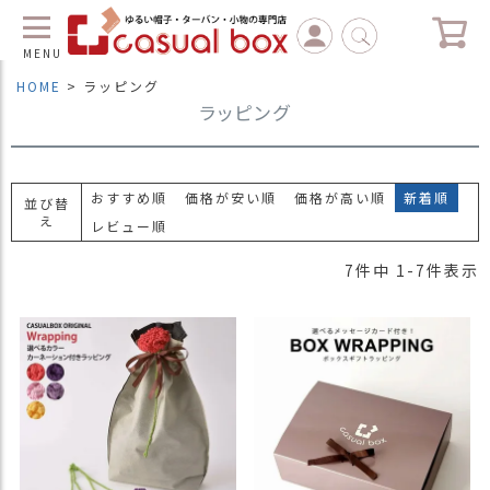
MENU
HOME
ラッピング
ラッピング
C
L
O
S
E
おすすめ順
価格が安い順
価格が高い順
新着順
並び替
え
レビュー順
マ
イ
7
件中
1
-
7
件表示
ペ
ー
ジ
（
新
規
会
員
登
録