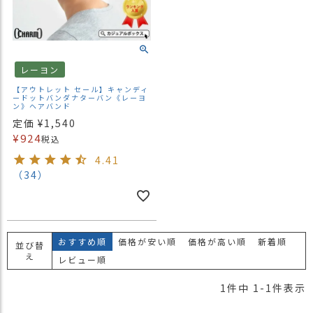
）
商
品
カ
レーヨン
テ
【アウトレット セール】キャンディ
ゴ
ードットバンダナターバン《レーヨ
ン》ヘアバンド
リ
定価
¥
1,540
¥
924
閲
税込
覧
4.41
履
（34）
歴
買
い
物
おすすめ順
価格が安い順
価格が高い順
新着順
並び替
か
え
レビュー順
ご
1
件中
1
-
1
件表示
新
作