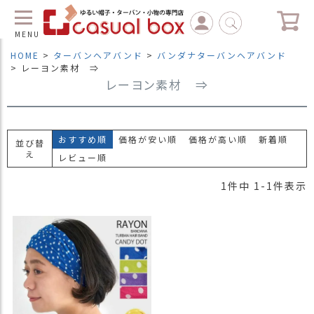
MENU
HOME
ターバンヘアバンド
バンダナターバンヘアバンド
レーヨン素材 ⇒
レーヨン素材 ⇒
C
L
O
S
E
おすすめ順
価格が安い順
価格が高い順
新着順
並び替
マ
え
レビュー順
イ
ペ
1
件中
1
-
1
件表示
ー
ジ
（
新
規
会
員
登
録