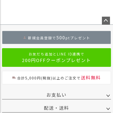
商
品
ラ
ッ
ペー
ピ
ジト
ン
500
新規会員登録で
ptプレゼント
ップ
グ
へ
お
お友だち追加とLINE ID連携で
客
200円OFFクーポンプレゼント
様
の
お
声
送料無料
合計5,000円(税抜)以上のご注文で
Instagram
お支払い
Youtube
配送・送料