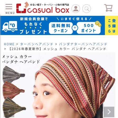
MENU
C
L
O
S
HOME
ターバンヘアバンド
バンダナターバンヘアバンド
E
【2026年春夏新作】メッシュ カラー バンダナ ヘアバンド
マ
イ
ペ
ー
ジ
（
新
規
会
員
登
録