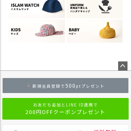
ペー
ジト
500
新規会員登録で
ptプレゼント
ップ
へ
お友だち追加とLINE ID連携で
200円OFFクーポンプレゼント