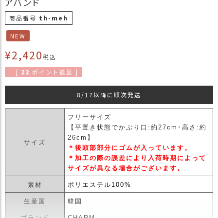
アバンド
商
商品番号
th-meh
品
NEW
ラ
ッ
¥
2,420
税込
ピ
ン
[
22
ポイント進呈 ]
グ
8/17以降に順次発送
お
客
様
フリーサイズ
の
【平置き状態でかぶり口:約27cm･高さ:約
お
26cm】
サイズ
声
＊後頭部部分にゴムが入っています。
＊加工の際の誤差により入荷時期によって
サイズが異なる場合がございます。
Instagram
素材
ポリエステル100%
生産国
韓国
Youtube
ブランド
CHARM