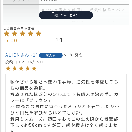
ス
タ
メッシュ素材を使用し、通気性抜群のバン
ッ
ダナヘアバンド。
フ
さっとかぶれて簡単楽々ヘアバンドタイ
小
プ。
話
後頭部はゴムタイプなので伸縮性もありか
5.00
1
ぶりやすくアレンジも自由自在。
返
クシュっと縮めてカチューシャ風にかぶっ
品
商品詳細
ALIEN
1
50代
男性
たり、生地を広げると後頭部まで広がり三
購入者
・
投稿日
2026/05/15
角巾としても使えます。
交
生地の使用箇所により、見え方が変わるの
換
でかぶり方次第で色合いも変わります。
無
暖かさから暑さへ変わる季節、通気性を考慮しこち
＊生地の使用箇所により同じカラーでも色
料
らの商品を選択。

の出方が異なりますのでご了承くださいま
キ
解放された後頭部のシルエットも購入の決め手。カ
せ。
ャ
ラーは『ブラウン』。

ン
・長時間濡れたままで重ねて置いたり、汗
50歳過ぎの男性に似合うだろうかと不安でしたが…
ペ
や雨などでぬれた時は他の衣料等に移染す
ひと目見た家族からはとても好評。

ー
る場合がございますのでお気を付け下さ
着用もスムーズ。頭囲はおでこの生え際から後頭部
ン
注意点
い。
下まで約58cmですが圧迫感や緩さは全く感じませ
ん。

・多少実際のカラーと異なる場合がござい