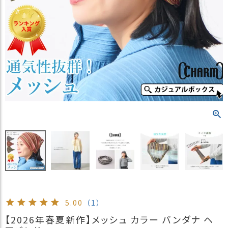
）
商
品
カ
テ
ゴ
リ
閲
覧
履
歴
買
い
物
か
ご
5.00
（1）
新
【2026年春夏新作】メッシュ カラー バンダナ ヘ
作