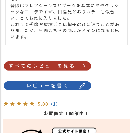
普段はフレアジーンズとブーツを基本にややクラシ
ます。ご不安な事などございましたらお気
ックなコーデですが、目論見どおりカラーも似合
軽にお問い合わせ下さい。
い、とても気に入りました。

他の人気ルーズターバンは
こちら
これまで季節や環境ごとに帽子選びに迷うことがあ
関連商品
ターバン・ターバンヘアバンドTOPは
こち
りましたが、当面こちらの商品がメインになると思
ら
います。
【カラー バリエーション】
・ブラック 黒色 BLACK
カラー
・ブラウン 茶色 BROWN
・レッド 赤色 RED
5.00
（1）
期間限定！開催中！