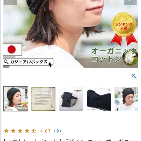
）
商
品
カ
テ
ゴ
リ
閲
覧
履
歴
買
い
物
か
ご
4.67
（9）
新
作