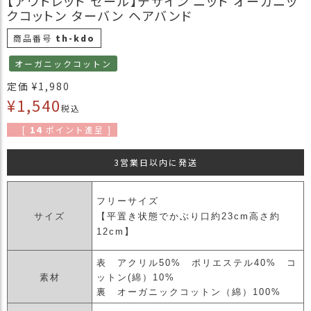
【アウトレット セール】デザイン ニット オーガニッ
商
クコットン ターバン ヘアバンド
品
商品番号
th-kdo
ラ
オーガニックコットン
ッ
ピ
定価
¥
1,980
ン
¥
1,540
税込
グ
[
14
ポイント進呈 ]
お
客
3営業日以内に発送
様
の
お
フリーサイズ
声
サイズ
【平置き状態でかぶり口約23cm高さ約
12cm】
Instagram
表 アクリル50% ポリエステル40% コ
素材
ットン(綿）10%
Youtube
裏 オーガニックコットン（綿）100%