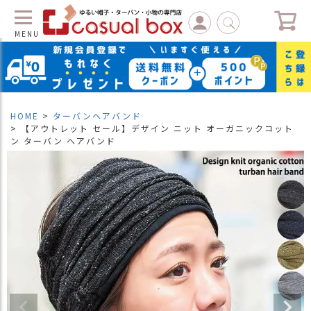
MENU
C
L
O
S
HOME
ターバンヘアバンド
E
【アウトレット セール】デザイン ニット オーガニックコット
ン ターバン ヘアバンド
マ
イ
ペ
ー
ジ
（
新
規
会
員
登
録