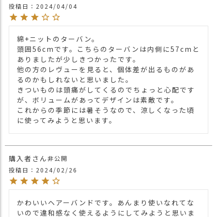
投稿日
2024/04/04
・長時間濡れたままで重ねて置いたり、汗
や雨などでぬれた時は他の衣料等に移染す
綿+ニットのターバン。

る場合がございますのでお気を付け下さ
頭囲56cmです。こちらのターバンは内側に57cmと
注意点
い。
ありましたが少しきつかったです。

・多少実際のカラーと異なる場合がござい
他の方のレヴューを見ると、個体差が出るものがあ
ます。ご不安な事などございましたらお気
るのかもしれないと思いました。

軽にお問い合わせ下さい。
きついものは頭痛がしてくるのでちょっと心配です
他の人気ルーズターバンは
こちら
が、ボリュームがあってデザインは素敵です。

関連商品
他の人気ヘアバンド・ターバン一覧は
こち
これからの季節には暑そうなので、涼しくなった頃
に使ってみようと思います。
ら
【カラー バリエーション】
・ブラック 黒色 BLACK
カラー
・グレー 灰色 GRAY
購入者
非公開
・カーキ 緑色 KHAKI
投稿日
2024/02/26
・ネイビー 紺色 NAVY
かわいいヘアーバンドです。あんまり使いなれてな
いので違和感なく使えるようにしてみようと思いま