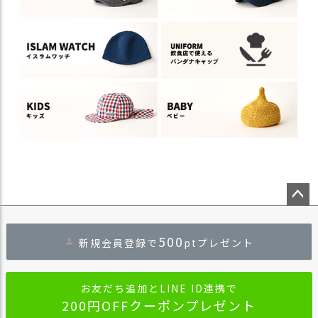
ペー
ジト
500
新規会員登録で
ptプレゼント
ップ
へ
お友だち追加とLINE ID連携で
200円OFFクーポンプレゼント