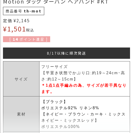
Motion タック ターバン ヘアバンド #KT
商
商品番号
th-mot
品
定価
¥
2,145
ラ
¥
1,501
ッ
税込
ピ
[
14
ポイント進呈 ]
ン
グ
8/17以降に順次発送
お
客
フリーサイズ
様
【平置き状態でかぶり口:約19～24cm･高
の
サイズ
さ:約12～15cm】
お
＊1点1点手編みの為、サイズが若干異なり
声
ます。
【ブラック】
Instagram
ポリエステル92% リネン8%
素材
【ネイビー・ブラウン・カーキ・ミックス
ネイビー・ミックスレッド】
Youtube
ポリエステル100%