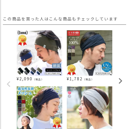
この商品を買った人はこんな商品もチェックしています
¥
2,090
¥
1,782
¥
3,3
（税込）
（税込）