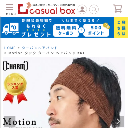
MENU
C
L
O
S
HOME
ターバンヘアバンド
E
Motion タック ターバン ヘアバンド #KT
マ
イ
ペ
ー
ジ
（
新
規
会
員
登
録