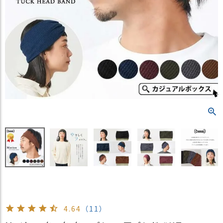
）
商
品
カ
テ
ゴ
リ
閲
覧
履
歴
買
い
物
か
ご
4.64
（11）
新
作