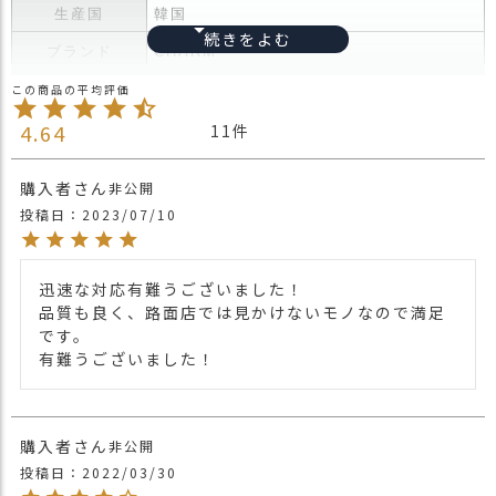
ス
生産国
韓国
タ
ブランド
CHARM
ッ
フ
ニット素材で優しくフィットするターバ
小
ン!! かぶった際にかっこよくシワができ、
話
4.64
11
動きがつくよう、 タック加工を施し、ただ
かぶるだけでカッコよく決まり わざわざ巻
返
商品詳細
購入者
く必要も入りませんので面倒くさがりの方
非公開
品
にもオススメ。 性別年代問わずかぶれ、お
投稿日
2023/07/10
・
洒落な印象。 リラックスアイテムやディリ
交
ーなど様々なシーンで大活躍。
換
無
迅速な対応有難うございました！

・長時間濡れたままで重ねて置いたり、汗
料
品質も良く、路面店では見かけないモノなので満足
や雨などでぬれた時は他の衣料等に
キ
です。

移染する場合がございますのでお気を付け
ャ
有難うございました！
注意点
下さい。
ン
・多少実際のカラーと異なる場合がござい
ペ
ます。ご不安な事などございましたらお気
ー
購入者
軽にお問い合わせ下さい。
非公開
ン
投稿日
2022/03/30
他の人気ルーズターバンは
こちら
関連商品