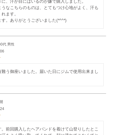
きに、汗が目にはいるのが嫌で購入しました。

ようなこちらのものは、とてもつけ心地がよく、汗も
れます。

す。ありがとうございました(*^^*)
30代
男性
/06
有難う御座いました。届いた日にジムで使用出来まし
開
/24
す。前回購入したヘアバンドを着けて山登りしたとこ