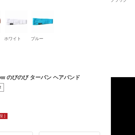
ブラック
ホワイト
ブルー
row のびのび ターバン ヘアバンド
2
 ]