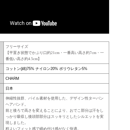
フリーサイズ
【平置き状態でかぶり口約21cm・一番高い高さ約7cm・一
番低い高さ約4.5cm】
コットン(綿)75% ナイロン20% ポリウレタン5%
CHARM
日本
伸縮性抜群、パイル素材を使用した、デザイン性ターバン
ヘアバンド。
前と後ろで高さを変えることにより、おでこ部分は汗をし
っかり吸収し後頭部部分はスッキリとしたシルエットを実
現しました。
程よいフィット感で締め付け感がなく快適。