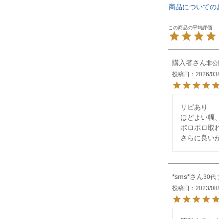
商品についての
購入者
非公
投稿日
2026/03
リピあり

ほどよい幅
ポロポロ取
さらに良い
*sms*
30代
投稿日
2023/08