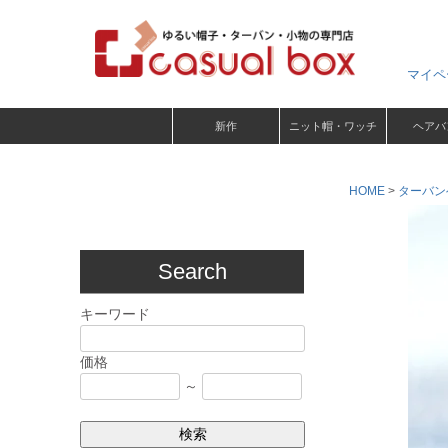
マイペ
新作
ニット帽・ワッチ
ヘアバ
HOME
ターバン
Search
キーワード
価格
～
検索