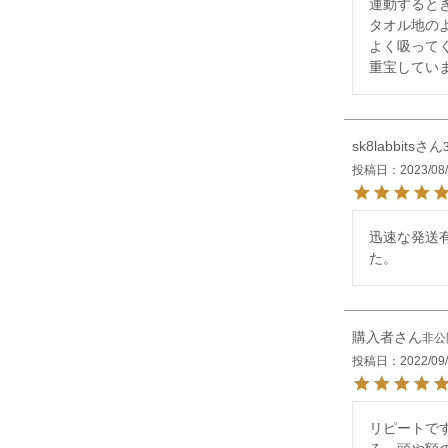
運動すると
タオル地の
よく吸ってく
重宝していま
sk8labbits
投稿日
2023/08
迅速な発送
た。
購入者
非公
投稿日
2022/09
リピートで