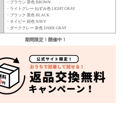
・ブラウン 茶色 BROWN
・ライトグレー ねずみ色 LIGHT GRAY
・ブラック 黒色 BLACK
・ネイビー 紺色 NAVY
・ダークグレー 灰色 DARK GRAY
期間限定！開催中！