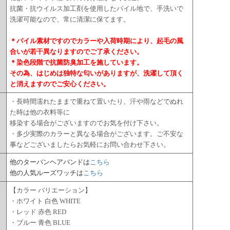
抗菌・抗ウイルス加工剤を使用したパイル地で、手洗いで
洗濯可能なので、常に清潔に保てます。
＊パイル素材ですのでカラーや入荷時期により、起毛の風
合いが若干異なりますのでご了承ください。
＊染色段階で抗菌防臭加工を施しています。
その為、はじめは独特な匂いがありますが、洗濯して頂く
と消えますのでご安心ください。
・長時間濡れたままで重ねて置いたり、汗や雨などでぬれ
た時は他の衣料等に
移染する場合がございますのでお気を付け下さい。
・多少実際のカラーと異なる場合がございます。ご不安な
事などございましたらお気軽にお問い合わせ下さい。
他のターバンヘアバンドは
こちら
他の人気ルーズワッチは
こちら
【カラー バリエーション】
・ホワイト 白色 WHITE
・レッド 赤色 RED
・ブルー 青色 BLUE