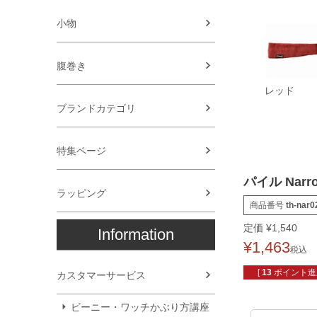
小物
腹巻き
レッド
ブランドカテゴリ
特集ページ
パイル Nar
ラッピング
商品番号
th-nar0
定価
¥
1,540
Information
¥
1,463
税込
[
13
ポイント進呈
カスタマーサービス
ビーニー・ワッチかぶり方講座