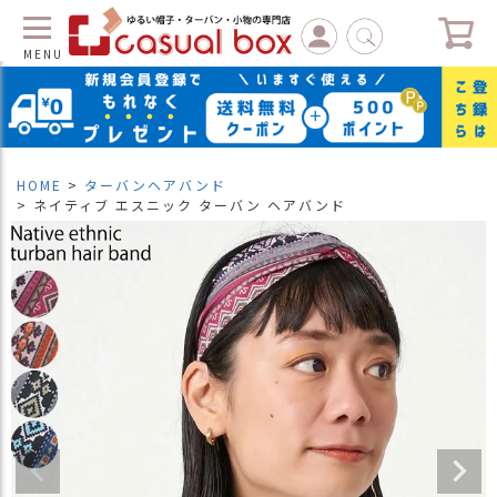
MENU
C
L
O
S
HOME
ターバンヘアバンド
E
ネイティブ エスニック ターバン ヘアバンド
マ
イ
ペ
ー
ジ
（
新
規
会
員
登
録