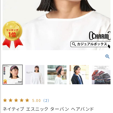
）
商
品
カ
テ
ゴ
リ
閲
覧
履
歴
買
い
物
か
ご
5.00
（2）
新
ネイティブ エスニック ターバン ヘアバンド
作