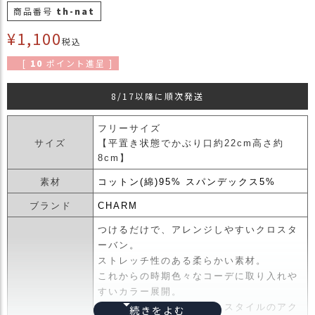
商品番号
th-nat
商
品
¥
1,100
税込
ラ
[
10
ポイント進呈 ]
ッ
ピ
8/17以降に順次発送
ン
グ
フリーサイズ
お
サイズ
【平置き状態でかぶり口約22cm高さ約
客
8cm】
様
素材
コットン(綿)95% スパンデックス5%
の
お
ブランド
CHARM
声
つけるだけで、アレンジしやすいクロスタ
ーバン。
Instagram
ストレッチ性のある柔らかい素材。
これからの時期色々なコーデに取り入れや
すいカラー展開。
Youtube
まとめ髪にも最適ですし、スタイルのアク