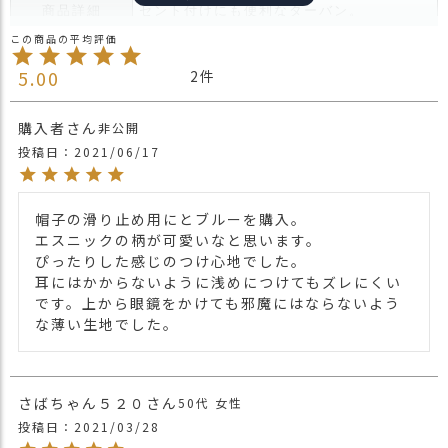
ス
商品詳細
セント付けにも便利なターバン。
タ
年代・ファッションスタイル問わず、大活
ッ
躍です。
フ
5.00
2
＊生地の使用箇所により、色合いや柄の出
小
方が異なります。
話
柄等のご指定は頂けませんので、ご了承の
購入者
非公開
ほどよろしくお願いします。
投稿日
2021/06/17
返
品
・長時間濡れたままで重ねて置いたり、汗
・
や雨などでぬれた時は他の衣料等に移染す
交
帽子の滑り止め用にとブルーを購入。

る場合がございますのでお気を付け下さ
換
エスニックの柄が可愛いなと思います。

注意点
い。
無
ぴったりした感じのつけ心地でした。

・多少実際のカラーと異なる場合がござい
料
耳にはかからないように浅めにつけてもズレにくい
ます。ご不安な事などございましたらお気
キ
です。上から眼鏡をかけても邪魔にはならないよう
軽にお問い合わせ下さい。
ャ
な薄い生地でした。
ン
他の人気ルーズターバンは
こちら
ペ
関連商品
ターバン・ターバンヘアバンドTOPは
こち
ー
ら
さばちゃん５２０
50代
女性
ン
【カラー バリエーション】
投稿日
2021/03/28
・ネイビー 紺色 NAVY