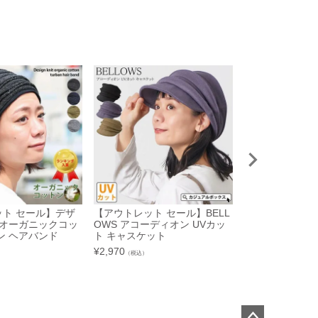
ト セール】デザ
【アウトレット セール】BELL
【アウトレット
 オーガニックコッ
OWS アコーディオン UVカッ
カル ニット ト
ン ヘアバンド
ト キャスケット
ン ヘアバンド
¥
2,970
¥
1,694
（税込）
（税込）