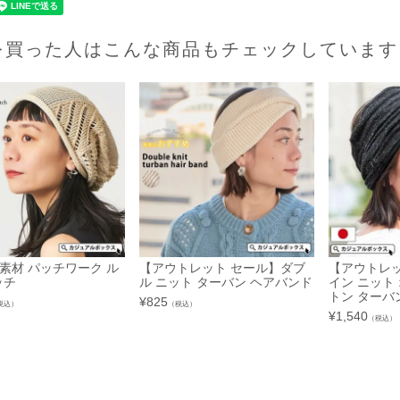
を買った人はこんな商品もチェックしています
 異素材 パッチワーク ル
【アウトレット セール】ダブ
【アウトレッ
ッチ
ル ニット ターバン ヘアバンド
イン ニット
トン ターバ
¥
825
税込）
（税込）
¥
1,540
（税込）