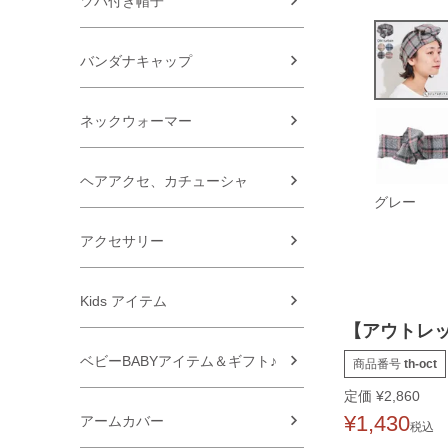
ツバ付き帽子
バンダナキャップ
ネックウォーマー
ヘアアクセ、カチューシャ
グレー
アクセサリー
Kids アイテム
【アウトレット
ベビーBABYアイテム＆ギフト♪
商品番号
th-oct
定価
¥
2,860
¥
1,430
アームカバー
税込