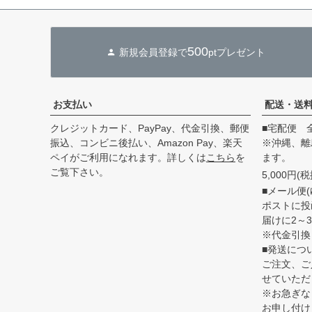
500
新規会員登録で
ptプレゼント
お支払い
配送・送
クレジットカード、PayPay、代金引換、郵便
■宅配便 
振込、コンビニ後払い、Amazon Pay、楽天
※沖縄、離
ペイがご利用になれます。詳しくは
こちら
を
ます。
ご覧下さい。
5,000円
■メール便(
ポストに投
届けに2～
※代金引換
■発送につ
ご注文、ご
せていただ
※お急ぎな
お申し付け