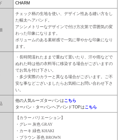
ド
CHARM
チェック柄の生地を使い、デザイン性ある縫い方をし
た幅太ヘアバンド。
アシンメトリーなデザインで付け方次第で雰囲気の変
細
わった印象になります。
ボリュームのある素材感で一気に華やかな印象になり
ます。
・長時間濡れたままで重ねて置いたり、汗や雨などで
ぬれた時は他の衣料等に移染する場合がございますの
でお気を付け下さい。
点
・多少実際のカラーと異なる場合がございます。ご不
安な事などございましたらお気軽にお問い合わせ下さ
い。
他の人気ルーズターバンは
こちら
品
ターバン・ターバンヘアバンドTOPは
こちら
【カラー バリエーション】
・グレー 灰色 GRAY
ー
・カーキ 緑色 KHAKI
・ブラウン 茶色 BROWN