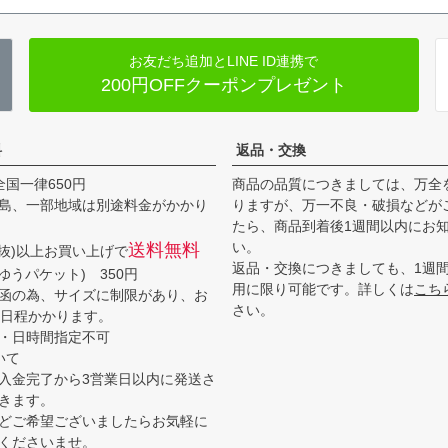
お友だち追加とLINE ID連携で
200円OFFクーポンプレゼント
料
返品・交換
全国一律650円
商品の品質につきましては、万全
島、一部地域は別途料金がかかり
りますが、万一不良・破損などが
たら、商品到着後1週間以内にお
い。
送料無料
(税抜)以上お買い上げで
返品・交換につきましても、1週
ゆうパケット) 350円
用に限り可能です。詳しくは
こち
函の為、サイズに制限があり、お
さい。
3日程かかります。
・日時間指定不可
いて
入金完了から3営業日以内に発送さ
きます。
どご希望ございましたらお気軽に
くださいませ。