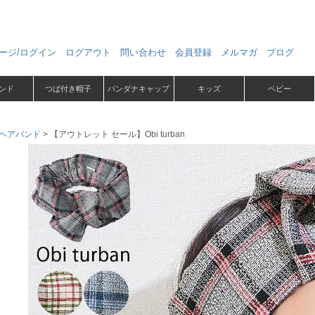
ージ/ログイン
ログアウト
問い合わせ
会員登録
メルマガ
ブログ
ンド
つば付き帽子
バンダナキャップ
キッズ
ベビー
ヘアバンド
【アウトレット セール】Obi turban