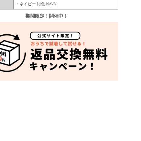
・ネイビー 紺色 NAVY
期間限定！開催中！