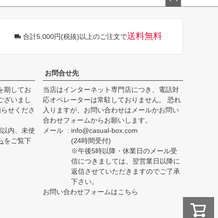
ペー
ジト
ップ
送料無料
合計5,000円(税抜)以上のご注文で
へ
お問合せ先
を期してお
当店はインターネット専門店につき、電話対
ございまし
応オペレーターは常駐しておりません。 恐れ
知らせくださ
入りますが、お問い合わせはメールかお問い
合わせフォームからお願いします。
間以内、未使
メール
info@casual-box.com
ら
をご覧下
(24時間受付)
※午後5時以降・休業日のメール受
信につきましては、翌営業日以降に
返信させていただきますのでご了承
下さい。
お問い合わせフォームはこちら