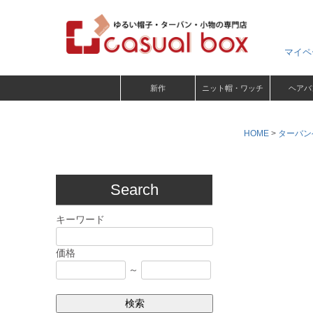
マイペ
新作
ニット帽・ワッチ
ヘアバ
HOME
ターバン
Search
キーワード
価格
～
検索