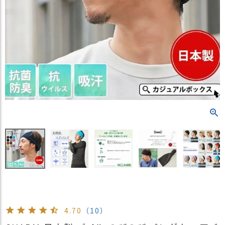
）
商
品
カ
テ
ゴ
リ
閲
覧
履
歴
買
い
物
か
ご
4.70
（10）
新
作