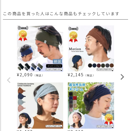
この商品を買った人はこんな商品もチェックしています
¥
2,090
¥
2,145
¥
1,8
（税込）
（税込）