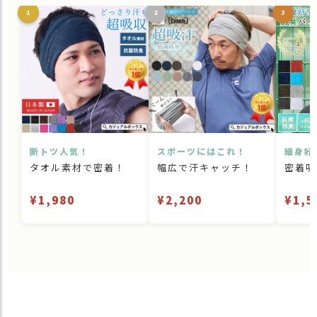
1
2
3
断トツ人気！
スポーツにはこれ！
細身好
タオル素材で密着！
幅広で汗キャッチ！
密着吸
¥1,980
¥2,200
¥1,5