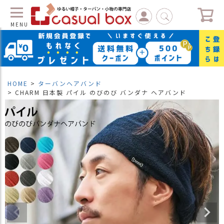
MENU
C
L
O
S
HOME
ターバンヘアバンド
E
CHARM 日本製 パイル のびのび バンダナ ヘアバンド
マ
イ
ペ
ー
ジ
（
新
規
会
員
登
録