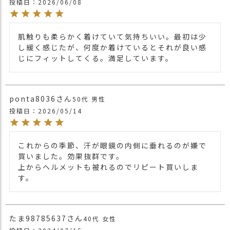
投稿日
2026/06/08
【カラー バリエーション】
・ブラック 黒色 BLACK
・ブラウン 茶色 BROWN
肌触りも柔らかく着けていて気持ちいい。最初は少
・ベージュ 薄茶色 BEIGE
し緩く感じたが、何度か着けているとそれが良い感
・ダークベージュ 薄い茶色 DARK BEIGE
じにフィットしてくる。満足しています。
・ダークグレー 灰色 DARK GRAY
・グレー 灰色 GRAY
カラー
・ネイビー 紺色 NAVY
・レッド 赤色 RED
ponta8036
50代
男性
・パープル 紫色 PURPLE
投稿日
2026/05/14
・ダークパープル 紫色 DARK PURPLE
・ホワイト 白色 WHITE
・ピンク 桃色 PINK
これからの季節、汗が眼鏡の内側に垂れるのが嫌で
・ブルー 青色 BLUE
買いました。効果抜群です。

上からヘルメットも被れるのでリピート買いしま
す。
たま98785637
40代
女性