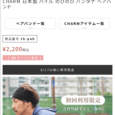
CHARM 日本製 パイル のびのび バンダナ ヘアバ
商
ンド
品
ラ
ヘアバンド一覧
CHARMアイテム一覧
ッ
ピ
ン
商品番号
th-pab
グ
¥
2,200
税込
お
客
[
20
ポイント進呈 ]
様
の
8/17以降に順次発送
お
声
Instagram
Youtube