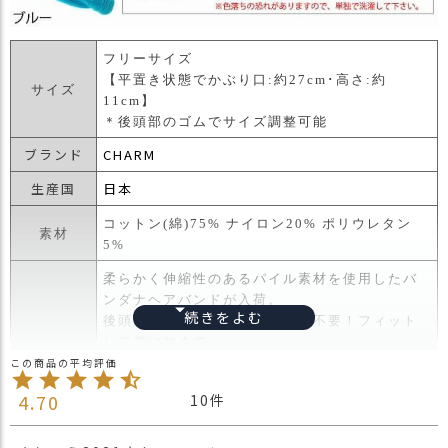
フリーサイズ
【平置き状態でかぶり口:約27cm･高さ:約
サイズ
11cm】
＊後頭部のゴムでサイズ調整可能
ブランド
CHARM
生産国
日本
コットン(綿)75% ナイロン20% ポリウレタン
素材
5%
柔らかく伸縮性のあるパイル素材を使用したバ
ンダナヘアバンドが入荷。
後頭部はゴム入りでサイズ調節不要！フィット
して着けれます。
女性の方はもちろん、男性でも締め付け感が無
く、ストレスフリーな着け心地。
4.70
10
春夏秋冬、一年中使える素材感で重宝すること
間違いなし。
家事、洗顔、スポーツ、アウトドアなど様々な