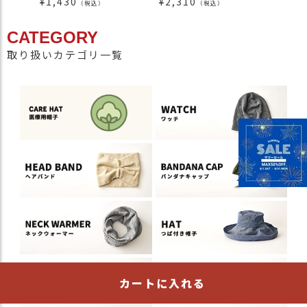
¥
1,430
¥
2,310
¥
2,2
（税込）
（税込）
CATEGORY
取り扱いカテゴリ一覧
カートに入れる