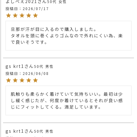
よしべえ2021
50代
女性
商品詳細
シーンで活躍します。
投稿日
2026/07/17
また、抗菌・抗ウイルス加工剤を使用したパイ
ル地で、手洗いでの洗濯も可能なので、常に清
潔に保てます。
旦那が汗が目に入るので購入しました。

＊パイル素材ですのでカラーや入荷時期によ
タオルを頭に巻くよりゴムなので外れにくい為、楽
り、起毛の風合いが若干異なりますのでご了承
で良いそうです。
ください。
＊染色段階で抗菌防臭加工を施しています。
その為、はじめは独特な匂いがありますが、洗
濯して頂くと消えますのでご安心ください。
gs krt1
50代
男性
投稿日
2026/06/08
・長時間濡れたままで重ねて置いたり、汗や雨
などでぬれた時は他の衣料等に
移染する場合がございますのでお気を付け下さ
肌触りも柔らかく着けていて気持ちいい。最初は少
注意点
い。
し緩く感じたが、何度か着けているとそれが良い感
・多少実際のカラーと異なる場合がございま
じにフィットしてくる。満足しています。
す。ご不安な事などございましたらお気軽にお
問い合わせ下さい。
他のターバンヘアバンドは
こちら
関連商品
他の人気ルーズワッチは
こちら
gs krt1
50代
男性