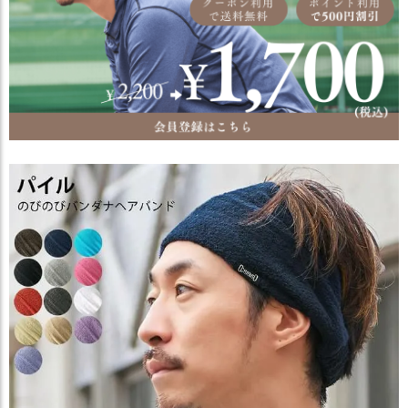
ス
タ
ッ
フ
小
話
返
品
・
交
換
無
料
キ
ャ
ン
ペ
ー
ン