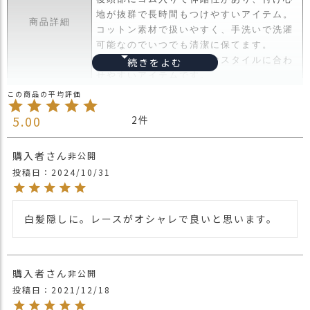
ス
地が抜群で長時間もつけやすいアイテム。
タ
商品詳細
コットン素材で扱いやすく、手洗いで洗濯
ッ
可能なのでいつでも清潔に保てます。
フ
アレンジの仕方でいろんなスタイルに合わ
小
せやすいアイテムです。
話
・長時間濡れたままで重ねて置いたり、汗
返
や雨などでぬれた時は他の衣料等に移染す
5.00
2
品
る場合がございますのでお気を付け下さ
・
注意点
い。
交
購入者
非公開
・多少実際のカラーと異なる場合がござい
換
投稿日
2024/10/31
ます。ご不安な事などございましたらお気
無
軽にお問い合わせ下さい。
料
キ
他の人気ルーズターバンは
こちら
白髪隠しに。レースがオシャレで良いと思います。
ャ
関連商品
ターバン・ターバンヘアバンドTOPは
こち
ン
ら
ペ
ー
【カラー バリエーション】
購入者
非公開
ン
・ブラック 黒色 BLACK
投稿日
2021/12/18
カラー
・グレー 灰色 GRAY