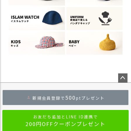
ペー
ジト
500
新規会員登録で
ptプレゼント
ップ
へ
お友だち追加とLINE ID連携で
200円OFFクーポンプレゼント