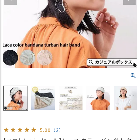
）
商
品
カ
テ
ゴ
リ
閲
覧
履
歴
買
い
物
か
ご
5.00
（2）
新
作