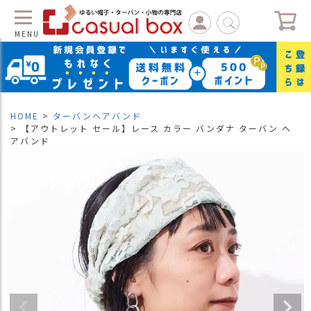
MENU
C
L
O
S
HOME
ターバンヘアバンド
E
【アウトレット セール】レース カラー バンダナ ターバン ヘ
アバンド
マ
イ
ペ
ー
ジ
（
新
規
会
員
登
録