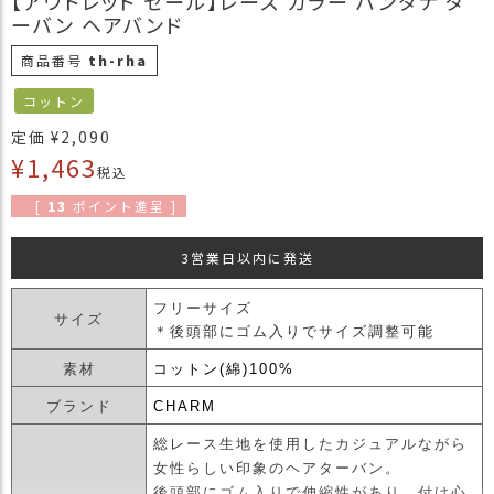
【アウトレット セール】レース カラー バンダナ タ
商
ーバン ヘアバンド
品
商品番号
th-rha
ラ
コットン
ッ
ピ
定価
¥
2,090
ン
¥
1,463
税込
グ
[
13
ポイント進呈 ]
お
客
3営業日以内に発送
様
の
フリーサイズ
お
サイズ
＊後頭部にゴム入りでサイズ調整可能
声
素材
コットン(綿)100%
Instagram
ブランド
CHARM
総レース生地を使用したカジュアルながら
Youtube
女性らしい印象のヘアターバン。
後頭部にゴム入りで伸縮性があり、付け心