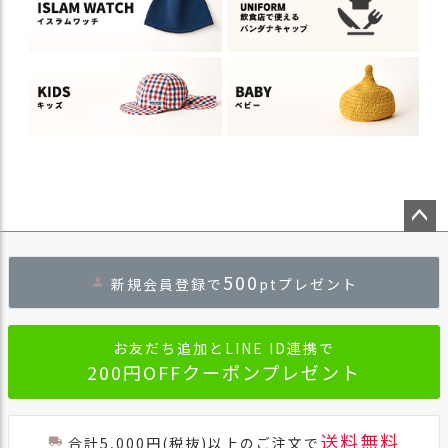
ペー
ジト
500
新規会員登録で
ptプレゼント
ップ
へ
お友だち追加とLINE ID連携で
200円OFFクーポンプレゼント
送料無料
合計5,000円(税抜)以上のご注文で