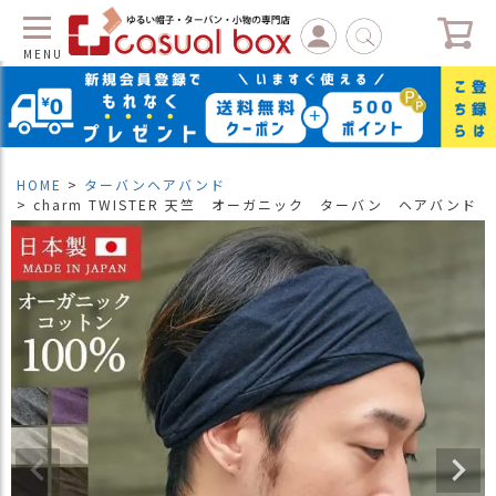
MENU
C
L
O
S
HOME
ターバンヘアバンド
E
charm TWISTER 天竺 オーガニック ターバン ヘアバンド
マ
イ
ペ
ー
ジ
（
新
規
会
員
登
録