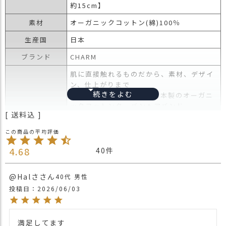
約15cm】
ス
タ
素材
オーガニックコットン(綿)100％
ッ
フ
生産国
日本
小
ブランド
CHARM
話
肌に直接触れるものだから、素材、デザイ
返
ン、仕上がりまで
品
こだわりを持って作った日本製のオーガニ
・
ックコットンターバンヘアバンド。
交
送料込
柔らかく伸びの有る天竺ガーゼ素材を使用
換
し、締め付け感が無く、ノンストレスでか
無
ぶれるサイズ感。
料
数枚の生地を重ね合わせて縫製し、かぶっ
4.68
40
キ
た時に、自然なギャザー感・ルーズ感が
ャ
出やすいアイテムに仕上げ、春夏秋冬、一
ン
@Halさ
40代
男性
年中季節問わずかぶれます。
ペ
投稿日
2026/06/03
また肌あたりも気持ちよく外出としてはも
ー
ちろん、室内用や就寝用などとして、長時
ン
間着用時でも安心です。
満足してます

綿帽子なので、発汗吸収性、保湿性も抜