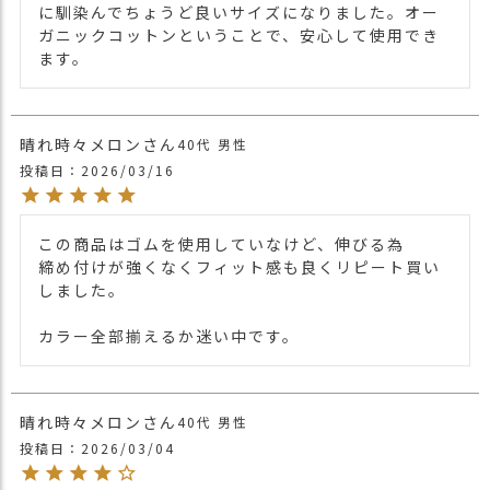
ト機能があります。
に馴染んでちょうど良いサイズになりました。オー
＊UPFとは…紫外線対策の先進国であるオ
ガニックコットンということで、安心して使用でき
ーストラリアやニュージーランドで用いら
ます。
れているUVカットの世界的基準値のことを
示します。UPFは数値で表示され、
UPF50+が最高値です。
晴れ時々メロン
40代
男性
※認証機関より認証されたオーガニックコ
投稿日
2026/03/16
ットンを使用しております。
※生地の入荷時期により色の濃さ等が異な
ります。
この商品はゴムを使用していなけど、伸びる為

※肌への負担を減らす為に、布タグを順次
締め付けが強くなくフィット感も良くリピート買い
外しております。
しました。

タグあり・なしはお選びいただけませんの
でご了承ください。
カラー全部揃えるか迷い中です。
・長時間濡れたままで重ねて置いたり、汗
や雨などでぬれた時は他の衣料等に 移染す
る場合がございますのでお気を付け下さ
晴れ時々メロン
40代
男性
い。
投稿日
2026/03/04
注意点
・多少実際のカラーと異なる場合がござい