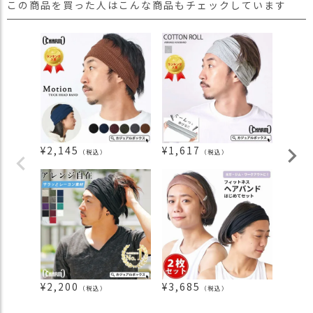
この商品を買った人はこんな商品もチェックしています
¥
2,145
¥
1,617
¥
1,3
（税込）
（税込）
¥
2,200
¥
3,685
¥
990
（税込）
（税込）