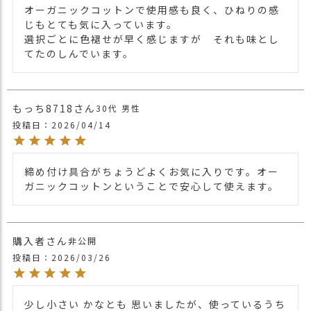
オーガニックコットンで使用感も良く、ひねりの感
群。洗濯も可能です。
じもとても気に入っています。

選択ごとに色褪せが早く感じますが　それも味とし
オーガニックコットンを使用しているの
てたのしんでいます。
で、お肌の弱い方や抗がん剤の副作用によ
り、
刺激に敏感になる頭皮や頭部手術後の保護
キャップとして、医療用にも最適なアイテ
もっち8718
30代
男性
ム。
投稿日
2026/04/14
人気アイテムのなので、ギフトにも間違い
の無いおすすめ帽子です。
商品詳細
また、カラー豊富にご用意しておりますの
でお洒落にコーディネートが出来ます。
締め付け具合がちょうどよくお気に入りです。オー
ガニックコットンということで安心して使えます。
ギフトにも間違いの無くオススメです。
UVカット 最大遮蔽率 99.9%・紫外線防止
指数 UPF50+(検査済)
購入者
非公開
日差しをしっかりと遮断し、紫外線から大
切なあなたのお肌を守ります。
投稿日
2026/03/26
もともと、布地にはかなりの量の紫外線カ
ットの性質が備わっています。
その為、特殊な加工をしなくても、UVカッ
少し小さい かなとも 思いましたが、使っているうち