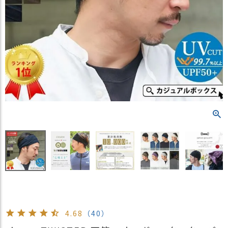
）
商
品
カ
テ
ゴ
リ
閲
覧
履
歴
買
い
物
か
ご
4.68
（40）
新
作