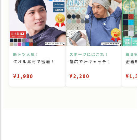
断トツ人気！
スポーツにはこれ！
細身好
タオル素材で密着！
幅広で汗キャッチ！
密着吸
¥1,980
¥2,200
¥1,5