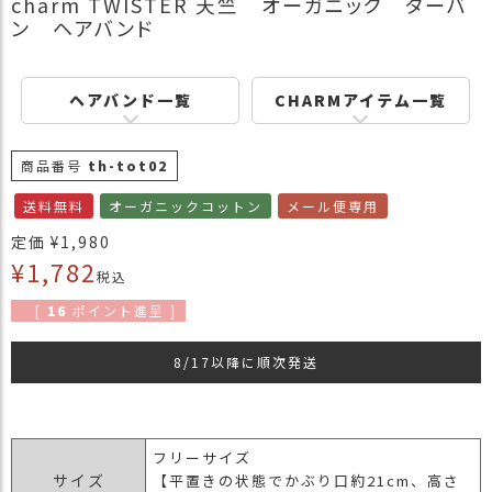
charm TWISTER 天竺 オーガニック ターバ
商
ン ヘアバンド
品
ラ
ヘアバンド一覧
CHARMアイテム一覧
ッ
ピ
ン
商品番号
th-tot02
グ
送料無料
オーガニックコットン
メール便専用
お
客
定価
¥
1,980
様
¥
1,782
税込
の
お
[
16
ポイント進呈 ]
声
8/17以降に順次発送
Instagram
フリーサイズ
Youtube
サイズ
【平置きの状態でかぶり口約21cm、高さ