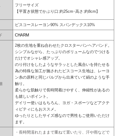
フリーサイズ
ズ
【平置き状態でかぶり口:約25cm･高さ:約8cm】
ビスコースレーヨン90% スパンデックス10%
ド
CHARM
2枚の生地を重ね合わせたクロスターバンヘアバンド。
シンプルながら、たっぷりのボリュームなのでつける
だけでオシャレ感アップ。
のり付けをしたようなサラッとした風合いを持たせる
為の特殊な加工が施されたビスコース生地は、レーヨ
ン糸の原料と同じパルプから出来ていて絹のような手
細
触り。
柔らかな肌触りで長時間着けやすく、伸縮性があるの
も嬉しいポイント。
デイリー使いはもちろん、ヨガ・スポーツなどアクテ
ィビティにもおススメ。
ゆったりとしたサイズ感なので男性もご使用いただけ
ます。
・長時間濡れたままで重ねて置いたり、汗や雨などで