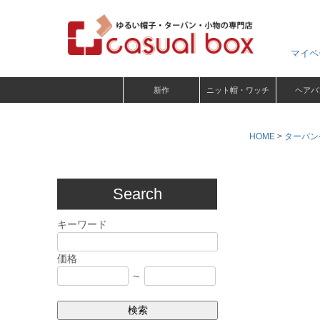
マイペ
新作
ニット帽・ワッチ
ヘアバ
HOME
ターバン
Search
キーワード
価格
～
検索