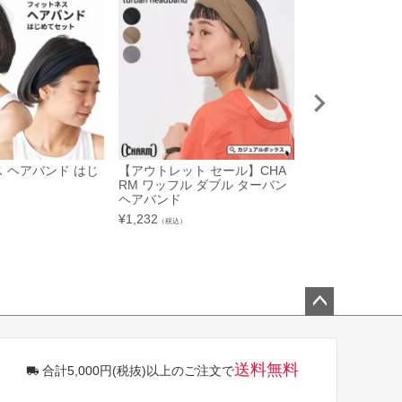
 ヘアバンド はじ
【アウトレット セール】CHA
【アウトレット
RM ワッフル ダブル ターバン
トン TWISTE
ヘアバンド
ターバン ヘアバ
¥
1,232
¥
990
（税込）
（税込）
ペー
ジト
ップ
送料無料
合計5,000円(税抜)以上のご注文で
へ