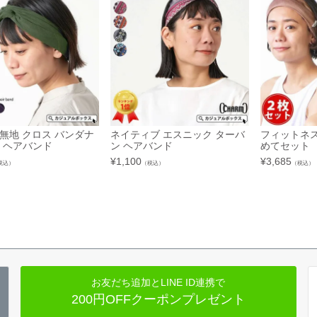
 無地 クロス バンダナ
ネイティブ エスニック ターバ
フィットネス
 ヘアバンド
ン ヘアバンド
めてセット
¥
1,100
¥
3,685
税込）
（税込）
（税込）
お友だち追加とLINE ID連携で
200円OFFクーポンプレゼント