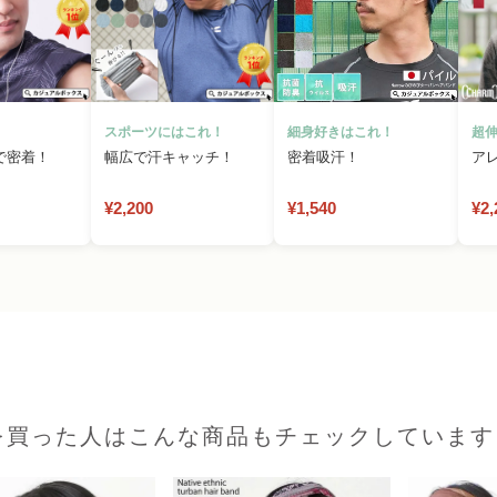
スポーツにはこれ！
細身好きはこれ！
超
で密着！
幅広で汗キャッチ！
密着吸汗！
ア
¥2,200
¥1,540
¥2,
を買った人はこんな商品もチェックしています