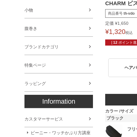
CHARM 
小物
商品番号
th-vdo
定価
¥
1,650
腹巻き
¥
1,320
税込
[
12
ポイント進呈
ブランドカテゴリ
特集ページ
ヘア
ラッピング
Information
カラー
サイズ
ブラック
カスタマーサービス
フリ
ビーニー・ワッチかぶり方講座