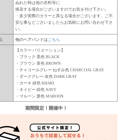
ぬれた時は他の衣料等に
移染する場合がございますのでお気を付け下さい。
点
・多少実際のカラーと異なる場合がございます。ご不
安な事などございましたらお気軽にお問い合わせ下さ
い。
品
他のヘアバンドは
こちら
【カラー バリエーション】
・ブラック 黒色 BLACK
・ブラウン 茶色 BROWN
・チャコールグレー ねずみ色 CHARCOAL GRAY
ー
・ダークグレー 灰色 DARK GRAY
・カーキ 緑色 KHAKI
・ネイビー 紺色 NAVY
・マルーン 栗色 MAROON
期間限定！開催中！