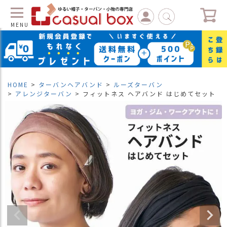
MENU
C
L
O
S
HOME
ターバンヘアバンド
ルーズターバン
E
アレンジターバン
フィットネス ヘアバンド はじめてセット
マ
イ
ペ
ー
ジ
（
新
規
会
員
登
録