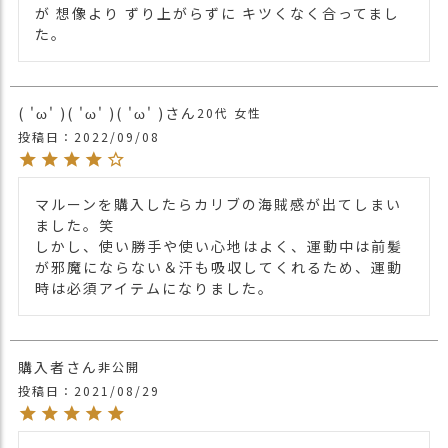
・ダークグレー 灰色 DARK GRAY
が 想像より ずり上がらずに キツくなく合ってまし
・ネイビー 紺色 NAVY
た。
・カーキ 緑色 KHAKI
・マルーン 栗色 MAROON
カラー
・ベージュ 薄茶色 BEIGE
【B】タイダイタイプ
( 'ω' )( 'ω' )( 'ω' )
20代
女性
・ブラック 黒色 BLACK
投稿日
2022/09/08
・ベージュ 薄茶色 BEIGE
・カーキ 緑色 KHAKI
・ダークブルー 青色 DARK BLUE
マルーンを購入したらカリブの海賊感が出てしまい
・オレンジ 橙色 ORANGE
ました。笑

しかし、使い勝手や使い心地はよく、運動中は前髪
が邪魔にならない＆汗も吸収してくれるため、運動
時は必須アイテムになりました。
購入者
非公開
投稿日
2021/08/29