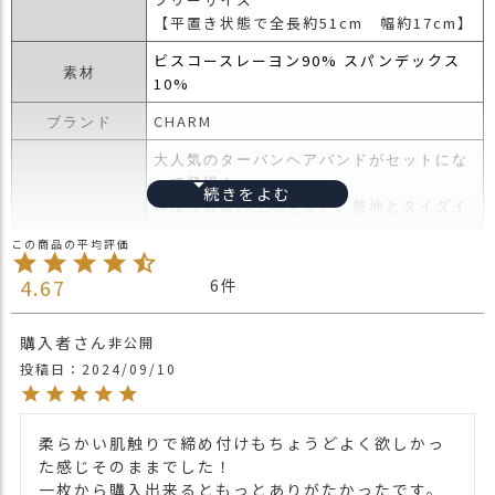
【平置き状態で全長約51cm 幅約17cm】
ビスコースレーヨン90% スパンデックス
素材
10%
CHARM
ブランド
大人気のターバンヘアバンドがセットにな
って登場！
伸縮性抜群の生地を使い、無地とタイダイ
の組み合わせ。
無地タイプは後ろにゴムが入っているので
ただかぶるだけでスタイリングができ、
4.67
6
後ろまでひっぱると後頭部全体を覆うこと
ができ、
購入者
非公開
ターバンとしてもバンダナキャップとして
投稿日
2024/09/10
も使えます。
タイダイタイプはアレンジタイプで長い輪
商品詳細
になったターバンをねじったり、
アレンジして様々なかぶり方ができるデザ
柔らかい肌触りで締め付けもちょうどよく欲しかっ
イン。
た感じそのままでした！

タイダイ染めなので巻き方次第で出る色が
一枚から購入出来るともっとありがたかったです。