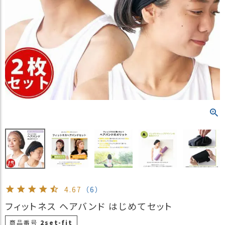
）
商
品
カ
テ
ゴ
リ
閲
覧
履
歴
買
い
物
か
4.67
（6）
ご
フィットネス ヘアバンド はじめてセット
新
商品番号
2set-fit
作