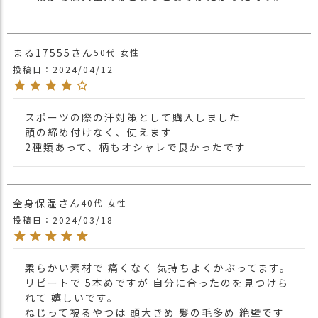
異なりオシャレ感アップ。
しっかりフィットして着用できるので、フ
ィットネスにぴったり。
まる17555
50代
女性
ウェアに合わせて色を選んでもオシャレで
すね。
投稿日
2024/04/12
【A】無地タイプの詳細はコチラ
【B】タイダイタイプの詳細はコチラ
スポーツの際の汗対策として購入しました

頭の締め付けなく、使えます

・長時間濡れたままで重ねて置いたり、汗
2種類あって、柄もオシャレで良かったです
や雨などでぬれた時は他の衣料等に 移染す
る場合がございますのでお気を付け下さ
注意点
い。
・多少実際のカラーと異なる場合がござい
全身保湿
40代
女性
ます。ご不安な事などございましたらお気
投稿日
2024/03/18
軽にお問い合わせ下さい。
他のヘアバンドは
こちら
関連商品
柔らかい素材で 痛くなく 気持ちよくかぶってます。
【カラー バリエーション】
リピートで 5本めですが 自分に合ったのを見つけら
【A】無地タイプ
れて 嬉しいです。

・ブラック 黒色 BLACK
ねじって被るやつは 頭大きめ 髪の毛多め 絶壁です