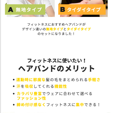
ス
タ
ッ
フ
小
話
返
品
・
交
換
無
料
キ
ャ
ン
ペ
ー
ン