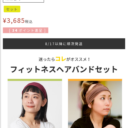
商
セット
品
¥
3,685
税込
ラ
ッ
[
34
ポイント進呈 ]
ピ
ン
8/17以降に順次発送
グ
お
客
様
の
お
声
Instagram
Youtube