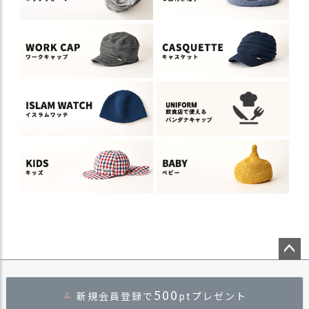
ペー
ジト
500
新規会員登録で
ptプレゼント
ップ