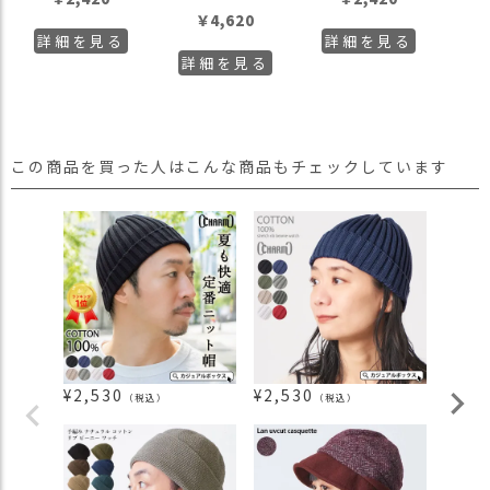
￥
4,620
詳細を見る
詳細を見る
詳細を見る
この商品を買った人はこんな商品もチェックしています
¥
2,530
¥
2,530
¥
4,7
（税込）
（税込）