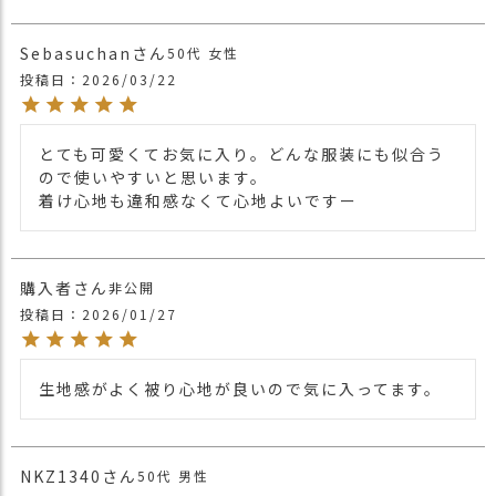
【カラー バリエーション】
・グレー 灰色 GRAY
Sebasuchan
50代
女性
・ブラック 黒色 BLACK
カラー
・ネイビー 紺色 NAVY
投稿日
2026/03/22
・ホワイト 白色 WHITE
・グリーン 緑色 GREEN
とても可愛くてお気に入り。どんな服装にも似合う
ので使いやすいと思います。

着け心地も違和感なくて心地よいですー
購入者
非公開
投稿日
2026/01/27
生地感がよく被り心地が良いので気に入ってます。
NKZ1340
50代
男性