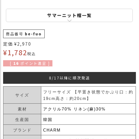
商
品
サマーニット帽一覧
ラ
ッ
商品番号
be-fuo
ピ
ン
定価
¥
2,970
グ
¥
1,782
税込
お
[
16
ポイント進呈 ]
客
様
8/17以降に順次発送
の
お
フリーサイズ 【平置き状態でかぶり口：約
声
サイズ
19cm高さ：約20cm】
素材
アクリル70% リネン(麻)30%
Instagram
生産国
韓国
Youtube
ブランド
CHARM