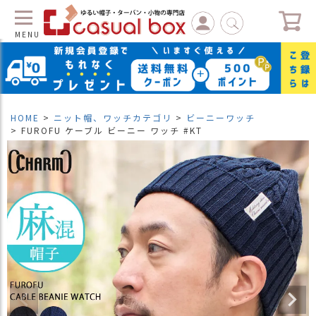
MENU
C
L
O
S
HOME
ニット帽、ワッチカテゴリ
ビーニーワッチ
E
FUROFU ケーブル ビーニー ワッチ #KT
マ
イ
ペ
ー
ジ
（
新
規
会
員
登
録