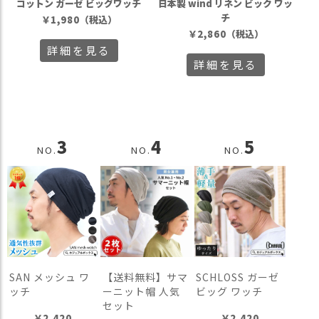
コットン ガーゼ ビッグワッチ
日本製 wind リネン ビック ワッ
チ
￥
1,980
（税込）
￥
2,860
（税込）
詳細を見る
詳細を見る
3
4
5
NO.
NO.
NO.
SAN メッシュ ワ
【送料無料】サマ
SCHLOSS ガーゼ
ッチ
ーニット帽 人気
ビッグ ワッチ
セット
￥
2,420
￥
2,420