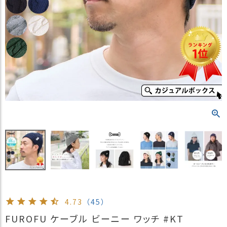
）
商
品
カ
テ
ゴ
リ
閲
覧
履
歴
買
い
物
か
ご
4.73
（45）
新
FUROFU ケーブル ビーニー ワッチ #KT
作