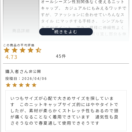
オールシーズン性別関係なく使えるニット
ス
キャップ。 カジュアルにもみえるワッチで
タ
すが、ファッションに合わせていろんなス
ッ
タイル にマッチする手軽さ。 シンプルな
フ
小
タグがポイント。アラン模様に伸縮性よく
商品詳細
話
フィットするデザイン。 折り返し部分を伸
ばし、ルーズワッチとしてかぶることもで
返
きます。 男女兼用、性別問わず使え、カジ
品
ュアルスタイルからキレイめスタイルまで
4.73
45
・
幅広く使える理想的なワッチです。
交
換
・長時間濡れたままで重ねて置いたり、汗
購入者
非公開
無
や雨などでぬれた時は他の衣料等に
投稿日
2026/04/06
料
移染する場合がございますのでお気を付け
キ
注意点
下さい。
ャ
・多少実際のカラーと異なる場合がござい
いつもサイズが心配で大きめサイズを探していま
ン
ます。ご不安な事などございましたらお気
す　このニットキャップサイズ的にはややタイトで
ペ
軽にお問い合わせ下さい。
したが、素材が柔らかくストレッチ性もあるので頭
ー
が痛くなることなく着用できています　通気性も良
他のビーニーは
こちら
ン
関連商品
さそうなので春夏通して使用できそうです
ニット帽TOPは
こちら